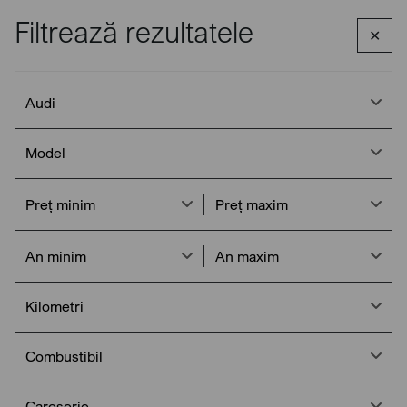
Filtrează rezultatele
✕
Apelează
Meniu
Acasa
Mașini de vânzare
Audi
Audi
Audi de vânzare
Model
Audi este unul dintre cei mai importanți producători auto
germani, renumit pentru designul elegant, tehnologia
Preț minim
Preț maxim
avansată și sistemul de tracțiune integrală quattro, simboluri
ale inovației și performanței premium.
An minim
An maxim
Kilometri
Filtrează
Sortează
Combustibil
Caroserie