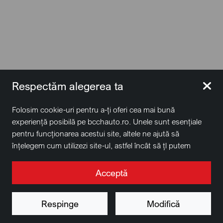
Respectăm alegerea ta
Folosim cookie-uri pentru a-ți oferi cea mai bună
Audi S7 Sportback 3.0 TDI Quattro
experiență posibilă pe bcchauto.ro. Unele sunt esențiale
pentru funcționarea acestui site, altele ne ajută să
2021
•
82.400 km
•
Diesel
înțelegem cum utilizezi site-ul, astfel încât să țl putem
îmbunătăți. De asemenea, este posibil să folosim cookie-
Vezi preț
uri în scopuri de targetare. Apasă pe „Acceptă toate”
Acceptă
pentru a continua așa cum este specificat, sau apasă pe
butonul „Modifică” pentru a alege ce tipuri de cookie-uri
Respinge
Modifică
Elimină filtrele
Vezi rezultate
dorești să accepți.