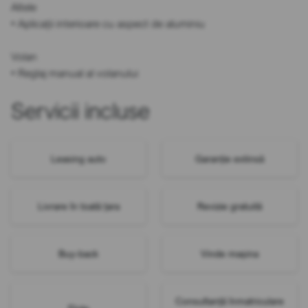
Altele
• Aplicații interioare cu aspect de aluminiu
Volan
• Reglaj manual al volanului
Servicii incluse
Leasing auto
Garanție extinsă
Livrare în toată țara
Revizie gratuită
Buy-back
Vinde mașina
Consultanță înmatriculare