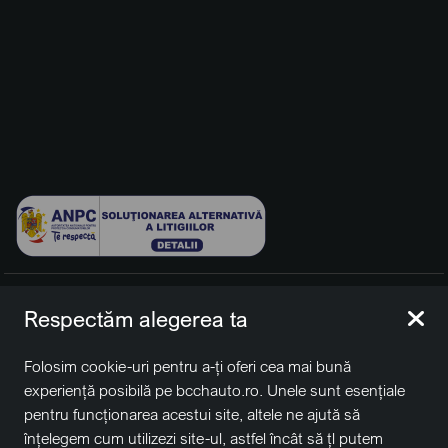
© 2026 BCCH Group Switzerland AG. Toate drepturile
Respectăm alegerea ta
rezervate.
Platfomă dezvoltată de Workleto.
Folosim cookie-uri pentru a-ți oferi cea mai bună
BCCH Auto Switzerland este o marcă a societății
BCCH
experiență posibilă pe bcchauto.ro. Unele sunt esențiale
Group Switzerland AG
pentru funcționarea acestui site, altele ne ajută să
Sediu social: David Business Center, Str. Erou Iancu Nicolae
înțelegem cum utilizezi site-ul, astfel încât să țl putem