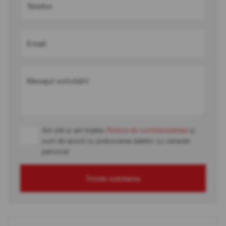
Telefon
Email
Mesajul solicitării
Am citit și am înțeles
Politica de confidențialitate
și
sunt de acord cu prelucrarea datelor cu caracter
personal
Trimite solicitarea