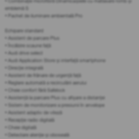
• Combinație microfibră Dinamica/piele cu matlasare romb și
emblemă S
• Pachet de iluminare ambientală Pro
Echipare standard
• Asistent de parcare Plus
• Încălzire scaune față
• Audi drive select
• Audi Application Store și interfață smartphone
• Direcție integrală
• Asistent de frânare de urgență față
• Reglare automată a recirculării aerului
• Cheie confort fără Safelock
• Asistență la parcare Plus cu afișare a distanței
• Sistem de monitorizare a presiunii în anvelope
• Asistent adaptiv de viteză
• Recepție radio digitală
• Cheie digitală
• Detectare atenție și oboseală