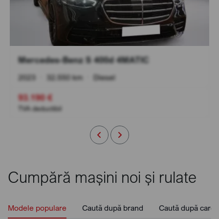
Mercedes-Benz S 400d 4MATIC
2023
•
32.550 km
•
Diesel
93.190 €
TVA deductibil
Cumpără mașini noi și rulate
Modele populare
Caută după brand
Caută după caros