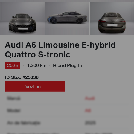
Audi A6 Limousine E-hybrid
Quattro S-tronic
2025
•
1.200 km
•
Hibrid Plug-In
ID Stoc #25336
Vezi preț
Marcă
Audi
Model
A6
An de fabricație
2025