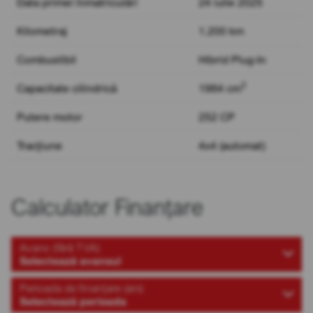
Data primei înmatriculări
24 iulie 2025
Kilometraj
1.200 km
Combustibil
Hibrid Plug-In
3
Capacitate cilindrică
1984 cm
Putere motor
252 CP
Tracțiune
4x4 (automat)
Calculator Finanțare
Avans (fără TVA)
Selectează avansul
Perioada de finanțare (ani)
Selectează perioada