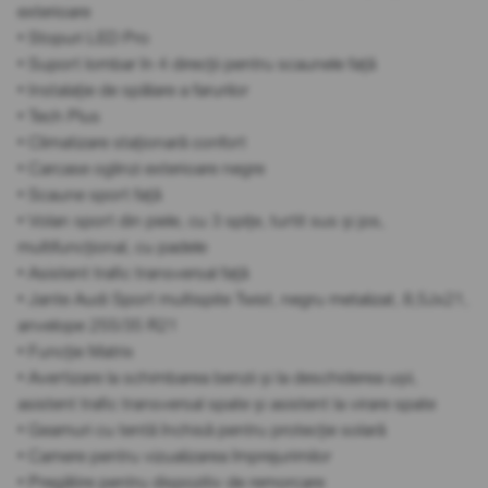
exterioare
• Stopuri LED Pro
• Suport lombar în 4 direcții pentru scaunele față
• Instalație de spălare a farurilor
• Tech Plus
• Climatizare staționară confort
• Carcase oglinzi exterioare negre
• Scaune sport față
• Volan sport din piele, cu 3 spițe, turtit sus și jos,
multifuncțional, cu padele
• Asistent trafic transversal față
• Jante Audi Sport multispite Twist, negru metalizat, 8,5Jx21,
anvelope 255/35 R21
• Funcție Matrix
• Avertizare la schimbarea benzii și la deschiderea ușii,
asistent trafic transversal spate și asistent la virare spate
• Geamuri cu tentă închisă pentru protecție solară
• Camere pentru vizualizarea împrejurimilor
• Pregătire pentru dispozitiv de remorcare