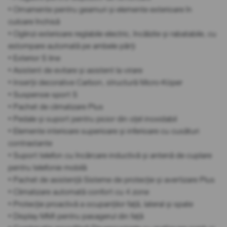
• Ornamente pentru geamuri și elemente exterioare în
culoare închisă
• Oglinzi exterioare reglabile electric, încălzite și rabatabile, cu
estompare automată pe ambele părți
• Exterior S line
• Asistent de evitare și asistent la virare
• Inserții decorative Carbon, structură Micro-Köper
• Suspensie sport S
• Pachet de climatizare Plus
• Pedale și suport pentru picior din oțel inoxidabil
• Elemente interioare superioare și inferioare cu cusături
contrastante
• Suport telefon cu încărcare inductivă și antenă de cuplare
pentru telefonie mobilă
• Pachet de asistență Sisteme de protecție și avertizare Plus
• Climatizare automată confort cu 4 zone
• Protecție proactivă a ocupanților față, lateral și spate
• Display MMI pentru pasagerul din față