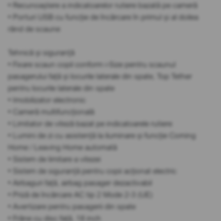
• Recunoaștere a indicatoarelor rutiere bazată pe cameră
• Porturi USB cu funcție de încărcare în primul și al doilea
rând de scaune
Tehnică și siguranță
• Fixare scaun copil conform i-Size pentru scaunul
pasagerului față și locurile laterale din spate, Top Tether
pentru locurile laterale din spate
• Imobilizator electronic
• Cameră multifuncțională
• Limitator de viteză bazat pe indicatoarele rutiere
• Lumini de zi cu asistență la iluminare și funcție Coming
Home / Leaving Home automată
• Sistem de limitare a vitezei
• Sistem de siguranță pentru copii acționat electric
• Airbaguri față, airbag pasager dezactivabil
• Priză de încărcare AC tip 2 Mode 2-3 (UE)
• Avertizare pentru pasagerii din spate
• Frâne cu disc față, 18 inch