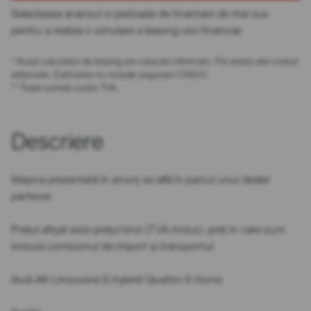
Selecteaza avansul si perioada de finantare de mai sus
pentru a realiza o simulare a leasing-ului financiar.
* Acest calculator de leasing are caracter informativ. Pot exista alte costuri
adiționale. Estimarea nu include asigurare CASCO.
** Toate sumele conțin TVA.
Descriere
Mașina prezentată în anunț se află în parcul unui dealer
partener.
Prețul afișat este prețul brut (TVA inclus), preț în care sunt
incluse comisionul de import și transportul.
Audi A6 Limousine E-hybrid Quattro S-tronic