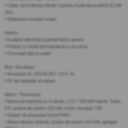
• Cablu de încărcare Mode 3 pentru încărcare publică 22 kW
(AC)
• Detectare ocupare scaun
Interior
• Încălzire electrică suplimentară a aerului
• Parbriz cu sticlă termoizolantă și acustică
• Covorașe față și spate
Roți / Anvelope
• Anvelope HL 255/35 R21 101Y XL
• Kit de reparație anvelope
Motor / Transmisie
• Motor pe benzină cu 4 cilindri, 2,0 l / 185 kW Hybrid, Turbo
FSI, putere de sistem 220 kW, motor de bază: T4E
• Sistem de propulsie hibrid PHEV
• Motor electric (hibrid), putere de sistem 220 kW, agregat