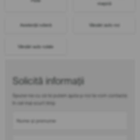
Flote
mașină
Asistență rutieră
Vânzări auto noi
Vânzări auto rulate
Solicită informații
Spune-ne cu ce te putem ajuta și noi te vom contacta
în cel mai scurt timp
Nume și prenume