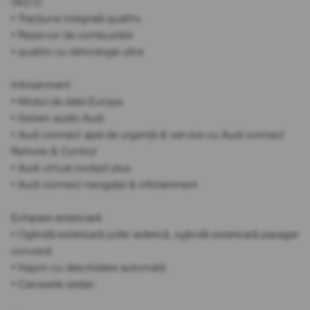
0ED.D
• Tracțiune integrală quattro
• Rezervor de combustibil
• quattro cu tehnologie ultra
Infotainment
• Modul de date Europa
• Sistem audio Audi
• Audi connect apel de urgență & service cu Audi connect
Remote & Control
• Audi virtual cockpit plus
• Audi connect navigație & infotainment
Echipare exterioară
• Oglindă exterioară șofer asferică, oglindă exterioară pasager
convexă
• Hayon cu deschidere automată
• Caroserie sedan