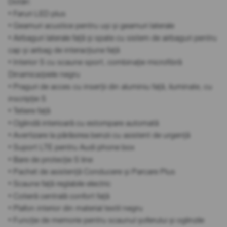
Dotări:
• Faruri LED plus
• Geamuri acustice pentru uși și geamuri laterale
• Airbaguri laterale față și spate cu sistem de airbaguri pentru
cap și airbag de interacțiune față
• Interior S cu scaune sport, combinație microfibră
Dinamica/piele negru
• Praguri de acces cu inserții din aluminiu față, iluminate, cu
inscripție S
• Tetiere față
• Oglindă interioară cu estompare automată
• Avertizare la părăsirea benzii cu asistent de urgență
• Suport LTE pentru Audi phone box
• Bare de protecție S line
• Pachet de asistență Conducere și Parcare Plus
• Scaune față reglabile electric
• Cotieră centrală confort față
• Plafon interior din material textil negru
• Funcție de memorie pentru scaunul șoferului și oglinzile