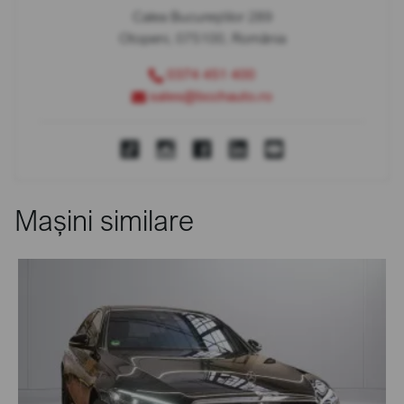
Calea Bucureștilor 289
Otopeni, 075100, România
0374 451 400
sales@bcchauto.ro
Mașini similare