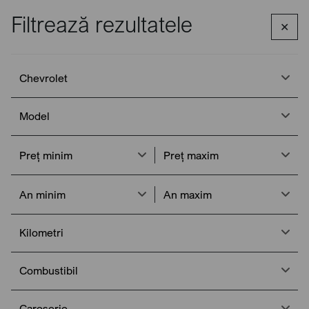
Filtrează rezultatele
✕
Apelează
Meniu
Acasa
Mașini de vânzare
Chevrolet
Chevrolet
Chevrolet de vânzare
Model
Chevrolet este unul dintre cele mai emblematice branduri
americane, cunoscut pentru diversitatea modelelor sale,
Preț minim
Preț maxim
robustețea caracteristică și spiritul de libertate care a definit
cultura auto din Statele Unite.
An minim
An maxim
Kilometri
Filtrează
Sortează
Combustibil
Caroserie