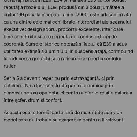
reputația modelului. E39, produsă din a doua jumătate a
anilor ’90 până la începutul anilor 2000, este adesea privită
ca una dintre cele mai echilibrate interpretări ale sedanului
executive: design sobru, proporții excelente, interioare
bine construite și o experiență de condus extrem de
coerentă. Sursele istorice notează și faptul că E39 a adus
utilizarea extinsă a aluminiului în suspensia față, contribuind
la reducerea greutății și la rafinarea comportamentului
rutier.
Seria 5 a devenit reper nu prin extravaganță, ci prin
echilibru. Nu a fost construită pentru a domina prin
dimensiune sau opulență, ci pentru a oferi o relație naturală
între șofer, drum și confort.
Aceasta este o formă foarte rară de maturitate auto. Un
model care nu trebuie să exagereze pentru a fi relevant.