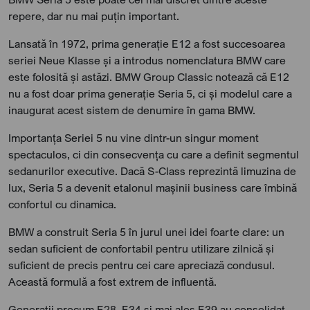
repere, dar nu mai puțin important.
Lansată în 1972, prima generație E12 a fost succesoarea
seriei Neue Klasse și a introdus nomenclatura BMW care
este folosită și astăzi. BMW Group Classic notează că E12
nu a fost doar prima generație Seria 5, ci și modelul care a
inaugurat acest sistem de denumire în gama BMW.
Importanța Seriei 5 nu vine dintr-un singur moment
spectaculos, ci din consecvența cu care a definit segmentul
sedanurilor executive. Dacă S-Class reprezintă limuzina de
lux, Seria 5 a devenit etalonul mașinii business care îmbină
confortul cu dinamica.
BMW a construit Seria 5 în jurul unei idei foarte clare: un
sedan suficient de confortabil pentru utilizare zilnică și
suficient de precis pentru cei care apreciază condusul.
Această formulă a fost extrem de influentă.
Generații precum E28, E34 și mai ales E39 au consolidat