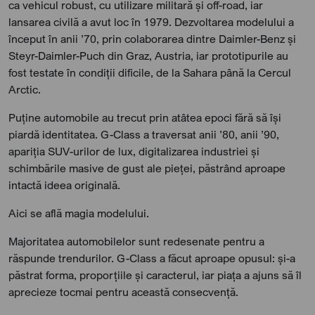
ca vehicul robust, cu utilizare militară și off-road, iar
lansarea civilă a avut loc în 1979. Dezvoltarea modelului a
început în anii ’70, prin colaborarea dintre Daimler-Benz și
Steyr-Daimler-Puch din Graz, Austria, iar prototipurile au
fost testate în condiții dificile, de la Sahara până la Cercul
Arctic.
Puține automobile au trecut prin atâtea epoci fără să își
piardă identitatea. G-Class a traversat anii ’80, anii ’90,
apariția SUV-urilor de lux, digitalizarea industriei și
schimbările masive de gust ale pieței, păstrând aproape
intactă ideea originală.
Aici se află magia modelului.
Majoritatea automobilelor sunt redesenate pentru a
răspunde trendurilor. G-Class a făcut aproape opusul: și-a
păstrat forma, proporțiile și caracterul, iar piața a ajuns să îl
aprecieze tocmai pentru această consecvență.