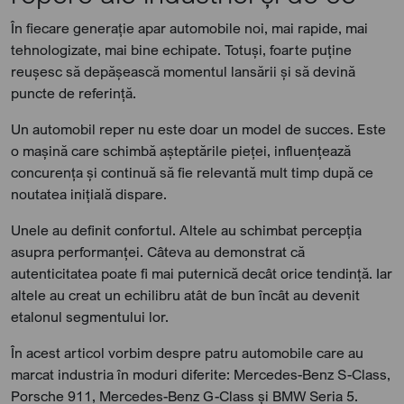
În fiecare generație apar automobile noi, mai rapide, mai
tehnologizate, mai bine echipate. Totuși, foarte puține
reușesc să depășească momentul lansării și să devină
puncte de referință.
Un automobil reper nu este doar un model de succes. Este
o mașină care schimbă așteptările pieței, influențează
concurența și continuă să fie relevantă mult timp după ce
noutatea inițială dispare.
Unele au definit confortul. Altele au schimbat percepția
asupra performanței. Câteva au demonstrat că
autenticitatea poate fi mai puternică decât orice tendință. Iar
altele au creat un echilibru atât de bun încât au devenit
etalonul segmentului lor.
În acest articol vorbim despre patru automobile care au
marcat industria în moduri diferite: Mercedes-Benz S-Class,
Porsche 911, Mercedes-Benz G-Class și BMW Seria 5.