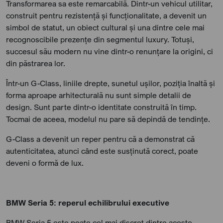
Transformarea sa este remarcabilă. Dintr-un vehicul utilitar,
construit pentru rezistență și funcționalitate, a devenit un
simbol de statut, un obiect cultural și una dintre cele mai
recognoscibile prezențe din segmentul luxury. Totuși,
succesul său modern nu vine dintr-o renunțare la origini, ci
din păstrarea lor.
Într-un G-Class, liniile drepte, sunetul ușilor, poziția înaltă și
forma aproape arhitecturală nu sunt simple detalii de
design. Sunt parte dintr-o identitate construită în timp.
Tocmai de aceea, modelul nu pare să depindă de tendințe.
G-Class a devenit un reper pentru că a demonstrat că
autenticitatea, atunci când este susținută corect, poate
deveni o formă de lux.
BMW Seria 5: reperul echilibrului executive
BMW Seria 5 este poate cel mai discret dintre aceste