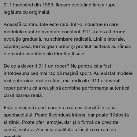
911 începând din 1963, fiecare evoluând fără a rupe
legătura cu originalul.
Această continuitate este rară. Într-o industrie în care
modelele sunt reinventate constant, 911 a ales alt drum:
evoluție graduală, nu schimbare radicală. Liniile laterale,
capota joasă, forma geamurilor și profilul fastback au rămas
elemente esențiale ale identității sale.
De ce a devenit 911 un reper? Nu pentru că a fost
întotdeauna cea mai rapidă mașină sport. Au existat modele
mai puternice, mai exotice, mai radicale. 911 a devenit
reper pentru că a reușit să combine performanța autentică
cu utilizarea reală.
Este o mașină sport care nu a rămas blocată în zona
spectacolului. Poate fi condusă intens, dar poate fi folosită
și zilnic. Poate oferi emoție, dar și o formă de precizie
calmă, matură. Această dualitate a făcut-o extrem de
specială.