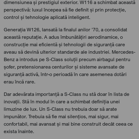
dimensiunea și prestigiul exterior. W116 a schimbat această
perspectivă: luxul începea să fie definit și prin protecție,
control și tehnologie aplicată inteligent.
Generația W126, lansată la finalul anilor ’70, a consolidat
această reputație. A adus îmbunătățiri aerodinamice, o
construcție mai eficientă și tehnologii de siguranță care
aveau să devină ulterior standarde ale industriei. Mercedes-
Benz a introdus pe S-Class soluții precum airbagul pentru
șofer, pretensionarea centurilor și sisteme avansate de
siguranță activă, într-o perioadă în care asemenea dotări
erau încă rare.
Dar adevărata importanță a S-Class nu stă doar în lista de
inovații. Stă în modul în care a schimbat definiția unei
limuzine de lux. Un S-Class nu trebuia doar să arate
impunător. Trebuia să fie mai silențios, mai sigur, mai
confortabil, mai avansat și mai bine construit decât ceea ce
exista înainte.