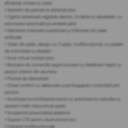
eficiență, evitare și virare
• Asistent de parcare la distanță plus
• Oglinzi exterioare reglabile electric, încălzite și rabatabile, cu
estompare automată pe ambele părți
• Elemente interioare superioare și inferioare din piele
artificială
• Volan din piele, design cu 3 spițe, multifuncțional, cu padele
de schimbare a vitezelor
• Audi virtual cockpit plus
• Butoane de comandă negre lucioase cu feedback haptic și
aspect interior din aluminiu
• Pachet de depozitare
• Cheie confort cu deblocare a portbagajului controlată prin
senzori
• Avertizare la schimbarea benzii cu avertizare la coborâre și
asistent trafic transversal spate
• Suspensie pneumatică adaptivă
• Suport LTE pentru Audi phone box
• Cameră multifuncțională