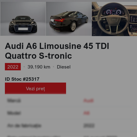
Audi A6 Limousine 45 TDI
Quattro S-tronic
2022
•
39.190 km
•
Diesel
ID Stoc #25317
Vezi preț
Marcă
Audi
Model
A6
An de fabricație
2022