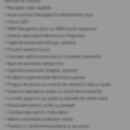
Remote & Control
• Recepție radio digitală
• Audi connect Navigație & Infotainment plus
• Faruri LED
• MMI Navigation plus cu MMI touch response
• Inserții decorative Aluminium Fragment
• Oglindă exterioară stânga, asferică
• Pachet exterior lucios
• Carcase oglinzi exterioare în culoarea caroseriei
• Bare de protecție design line
• Oglindă exterioară dreapta, asferică
• Încălzire suplimentară electrică a aerului
• Praguri de acces cu inserții din aluminiu față și spate
• Geamuri laterale și spate cu sticlă termoizolantă
• Lunetă, geamuri uși spate și laterale din sticlă clară
• Parasolare pentru șofer și pasager
• Configurație pentru nefumători
• Mâner schimbător/selector viteze
• Parbriz cu sticlă termoizolantă și acustică