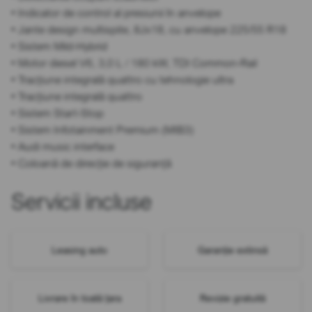
• Indicator de control al presiunii în anvelope
• Jante design multispite, 8Jx18, cu anvelope 225/55 R18
• Sistem Mild-Hybrid
• Motor diesel V6, 3,0 L / 180 kW, TDI Common-Rail
• Tracțiune integrală quattro cu tehnologie ultra
• Tracțiune integrală quattro
• Sistem Start-Stop
• Sistem Infotainment Premium (MIB3)
• Audi music interface
• Coloană de direcție de siguranță
Servicii incluse
Leasing auto
Garanție extinsă
Livrare în toată țara
Revizie gratuită