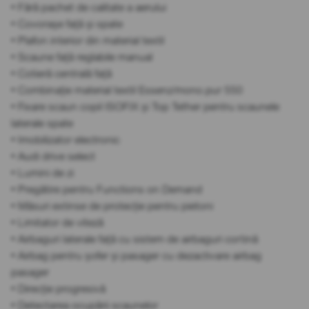
• Fără pachet de calitate a aerului
• Covorașe față și spate
• Plafon interior din material textil
• Scaune față reglabile manual
• Cotieră centrală față
• Combinație material textil Essenz/mono.pur 550
• Fixare scaun copil ISOFIX și Top Tether pentru scaunele
laterale spate
• Imobilizator electronic
• Audi drive select
• Lumini de zi
• Pregătire pentru Functions on Demand
• Măsuri extinse de protecție pentru pietoni
• Limitator de viteză
• Airbaguri laterale față cu sistem de airbaguri cortină
• Airbag pentru șofer și pasager cu dezactivare airbag
pasager
• Direcție progresivă
• Detectarea ocupării scaunelor