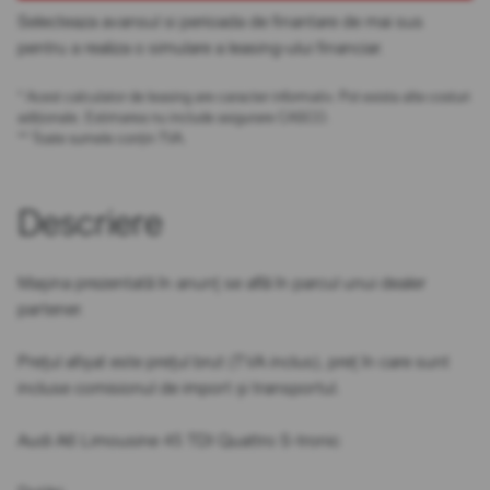
Selecteaza avansul si perioada de finantare de mai sus
pentru a realiza o simulare a leasing-ului financiar.
* Acest calculator de leasing are caracter informativ. Pot exista alte costuri
adiționale. Estimarea nu include asigurare CASCO.
** Toate sumele conțin TVA.
Descriere
Mașina prezentată în anunț se află în parcul unui dealer
partener.
Prețul afișat este prețul brut (TVA inclus), preț în care sunt
incluse comisionul de import și transportul.
Audi A6 Limousine 45 TDI Quattro S-tronic