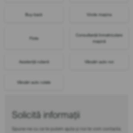
Buy-back
Vinde mașina
Consultanță înmatriculare
Flote
mașină
Asistență rutieră
Vânzări auto noi
Vânzări auto rulate
Solicită informații
Spune-ne cu ce te putem ajuta și noi te vom contacta