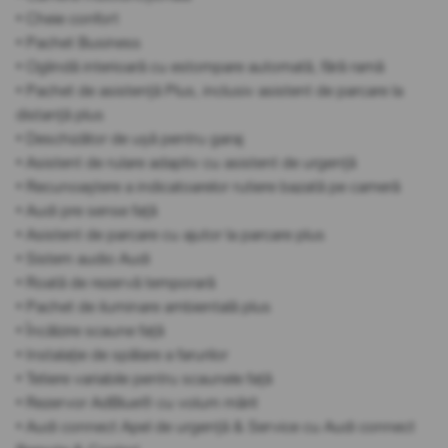
• Cheie confort
• Pachet Business
• Oglindă interioară cu estompare automată, fără ramă
• Pachet de asistență Plus, inclusiv asistent de parcare la
distanță plus
• Deschizător de ușă pentru garaj
• Asistent de rulare adaptiv cu asistent de urgență
• Recunoaștere a indicatoarelor rutiere bazată pe cameră
• Audi pre sense față
• Asistent de parcare cu ajutor la parcare plus
• Sistem audio Audi
• Roată de rezervă temporară
• Pachet de iluminare ambientală plus
• Încălzire scaune față
• Instalație de spălare a farurilor
• Tetiere variabile pentru scaunele față
• Rezervor AdBlue® cu volum mărit
• Audi connect Apel de urgență & Service cu Audi connect