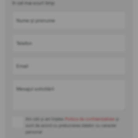
în cel mai scurt timp
Nume și prenume
Telefon
Email
Mesajul solicitării
Am citit și am înțeles
Politica de confidențialitate
și
sunt de acord cu prelucrarea datelor cu caracter
personal