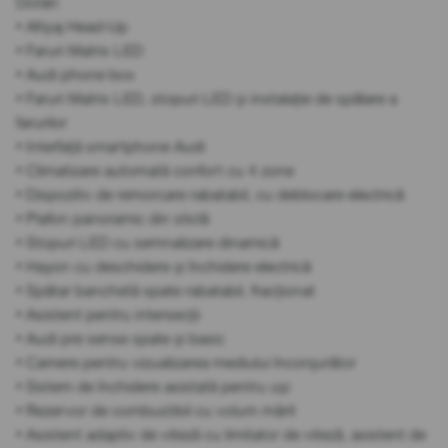
Dotări:
• Afișaj Head-Up
• Faruri Matrix LED
• Audi phone box
• Faruri Matrix LED, stopuri LED și instalație de spălare a
farurilor
• Interfață smartphone Audi
• Climatizare automată confort cu 4 zone
• Dispozitiv de remorcare rabatabil, cu deblocare electrică
• Plafon panoramic din sticlă
• Stopuri LED cu semnalizare dinamică
• Hayon cu deschidere și închidere electrică
• Spătar banchetă spate rabatabil, fracționat
• Asistent pentru intersecții
• Audi pre sense spate și basic
• Camere pentru vizualizarea mediului înconjurător
• Sistem de închidere asistată pentru uși
• Rezervor de combustibil cu volum mărit
• Asistent adaptiv de viteză cu limitator de viteză, asistent de