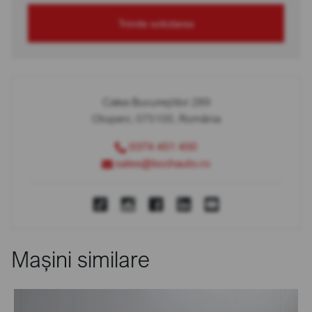
Trimite solicitarea
Calea Bucureștilor 289
Otopeni, 075100, România
0374 451 400
sales@bcchauto.ro
Mașini similare