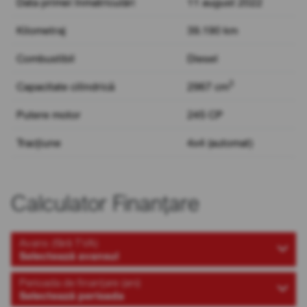
Data primei înmatriculări
11 august 2022
Kilometraj
39.190 km
Combustibil
Diesel
3
Capacitate cilindrică
2967 cm
Putere motor
245 CP
Tracțiune
4x4 (automat)
Calculator Finanțare
Avans (fără TVA)
Selectează avansul
Perioada de finanțare (ani)
Selectează perioada