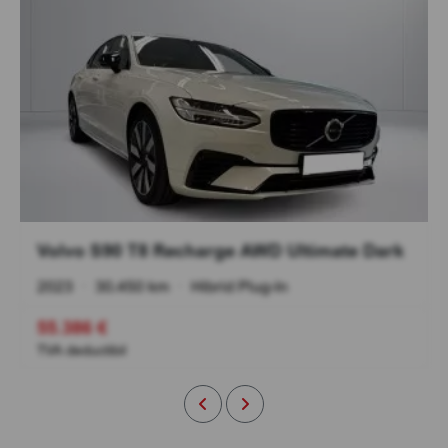
Volvo S90 T8 Recharge AWD Ultimate Dark
2023
•
30.450 km
•
Hibrid Plug-In
55.386 €
TVA deductibil