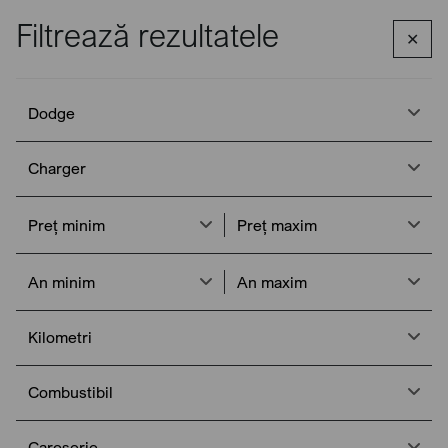
Filtrează rezultatele
✕
Apelează
Meniu
Acasa
Mașini de vânzare
Dodge
Charger
Dodge
Dodge Charger de vânzare
Charger
Vezi stocul nostru de vehicule Dodge Charger. Cea mai mare
gamă de autoturisme de înaltă calitate, la prețuri avantajoase.
Preț minim
Preț maxim
An minim
An maxim
Filtrează
Sortează
Kilometri
Combustibil
Caroserie