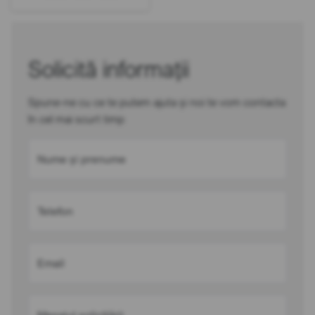
Solicită informații
Spune-ne cu ce te putem ajuta și noi te vom contacta
în cel mai scurt timp
Nume și prenume
Telefon
Email