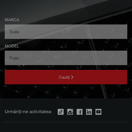
MARCA
MODEL
Caută
Urmăriți-ne activitatea: