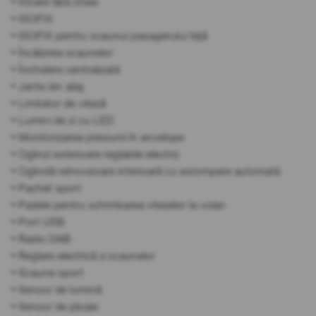
• Intrare fără cheie
• ISOFIX
• ISOFIX pentru scaunul pasagerului față
• Încălzirea scaunelor
• Închidere centralizată
• Jante din aliaj
• Limitator de viteză
• Lumini de zi cu LED
• Monitorizarea presiunii în anvelope
• Oglinzi exterioare reglabile electric
• Oglindă retrovizoare interioară cu estompare automată
• Pachet sport
• Padele pentru schimbarea vitezelor la volan
• Port USB
• Radio DAB
• Reglare electrică a scaunelor
• Scaune sport
• Senzor de lumină
• Senzor de ploaie