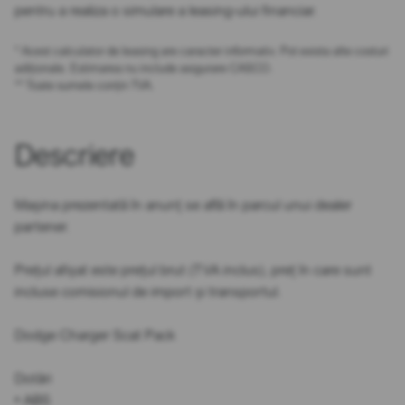
pentru a realiza o simulare a leasing-ului financiar.
* Acest calculator de leasing are caracter informativ. Pot exista alte costuri
adiționale. Estimarea nu include asigurare CASCO.
** Toate sumele conțin TVA.
Descriere
Mașina prezentată în anunț se află în parcul unui dealer
partener.
Prețul afișat este prețul brut (TVA inclus), preț în care sunt
incluse comisionul de import și transportul.
Dodge Charger Scat Pack
Dotări
• ABS