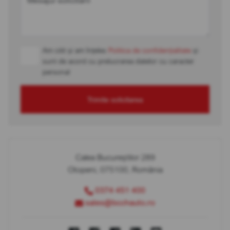
Mesajul solicitării
Am citit și am înțeles
Politica de confidențialitate
și
sunt de acord cu prelucrarea datelor cu caracter
personal
Trimite solicitarea
Calea Bucureștilor 289
Otopeni, 075100, România
0374 451 400
sales@bcchauto.ro