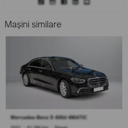
Mașini similare
Mercedes-Benz S 400d 4MATIC
2021
•
61.390 km
•
Diesel