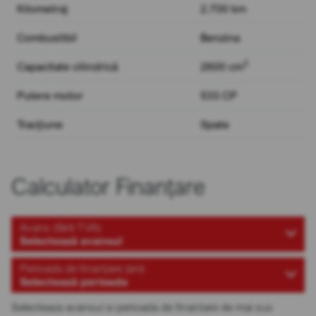
Kilometraj
2.700 km
Combustibil
Benzina
3
Capacitate cilindrică
2600 cm
Putere motor
533 CP
Tracțiune
Spate
Calculator Finanțare
Avans (fără TVA)
Selectează avansul
Perioada de finanțare (ani)
Selectează perioada
Selecteaza avansul si perioada de finantare de mai sus