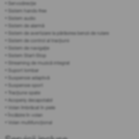
• Servodirecție
• Sistem hands-free
• Sistem audio
• Sistem de alarmă
• Sistem de avertizare la părăsirea benzii de rulare
• Sistem de control al tracțiunii
• Sistem de navigație
• Sistem Start-Stop
• Streaming de muzică integrat
• Suport lombar
• Suspensie adaptivă
• Suspensie sport
• Tracțiune spate
• Acoperiș decapotabil
• Volan îmbrăcat în piele
• Încălzire în volan
• Volan multifuncțional