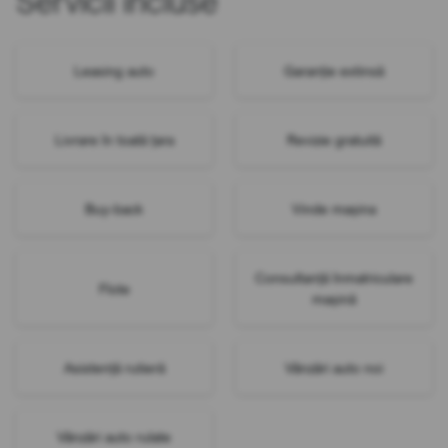
Servicii incluse
Leasing auto
Garanție extinsă
Livrare în toată țara
Revizie gratuită
Buy-back
Vinde mașina
Consultanță înmatriculare
Flote
mașină
Asistență rutieră
Vânzări auto noi
Vânzări auto rulate