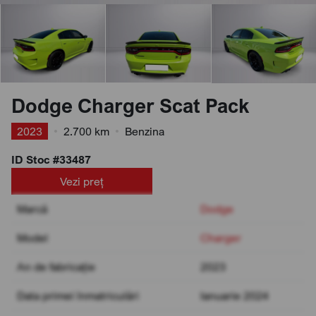
Dodge Charger Scat Pack
2023
•
2.700 km
•
Benzina
ID Stoc #33487
Vezi preț
Marcă
Dodge
Model
Charger
An de fabricație
2023
Data primei înmatriculări
Ianuarie 2024