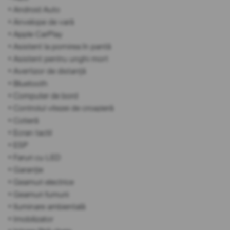
• Android Auto
• Anvelope de vară
• Apple CarPlay
• Asistent la pornirea în pantă
• Asistent pentru unghi mort
• Avertizor de distanță
• Bluetooth
• Computer de bord
• Controlul vitezei de croazieră
• Cotieră
• Ecran tactil
• ESP
• Faruri cu LED
• Garanție
• Geamuri electrice
• Geamuri fumurii
• Iluminare ambientală
• Imobilizator