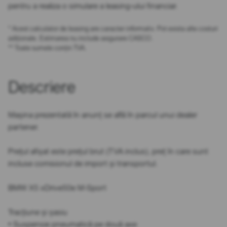
pentru a realiza o simulare a leasing-ului financiar.
* Acest calculator de leasing are caracter informativ. Pot exista alte costuri
adiționale. Estimarea nu include asigurare CASCO.
** Toate sumele conțin TVA.
Descriere
Mașina prezentată în anunț se află în parcul unui dealer
partener.
Prețul afișat este prețul brut (TVA inclus), preț în care sunt
incluse comisionul de import și transportul.
BMW X5 xDrive50e M-Sport
Tracțiune și șasiu
• Suspensie pneumatică pe două axe