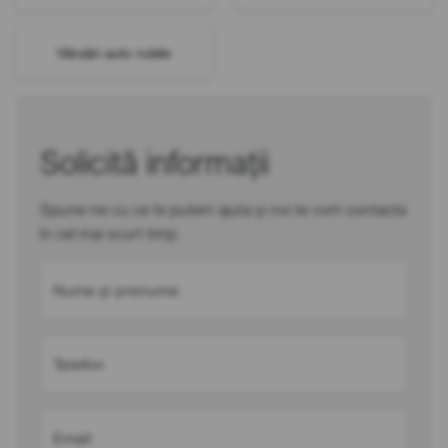
Vânzări auto rulate
Solicită informații
Spune-ne cu ce te putem ajuta și noi te vom contacta
în cel mai scurt timp
Nume și prenume
Telefon
Email