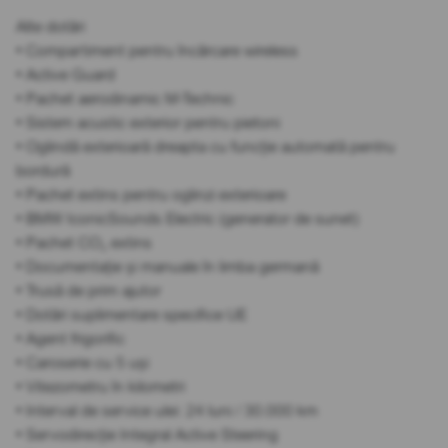
Alte dotări
• Compartiment pentru încărcare wireless
• Active Guard
• Pachet aerodinamic M-Technic
• Sistem acustic exterior pentru pietoni
• Oglindă exterioară dreapta cu funcție automată pentru
bordură
• Pachet extins pentru oglinzi exterioare
• BMW IconicSounds Electric (generator de sunet)
• Pachet CO₂ extins
• Documentație și manuale în limba germană
• Trusă de prim ajutor
• Dotări suplimentare specifice UE
• Agent frigorific
• Caroserie cu 5 uși
• Vitezometru în kilometri
• Interval de service ulei: 24 luni / 30.000 km
• Servodirecție Integral Active Steering