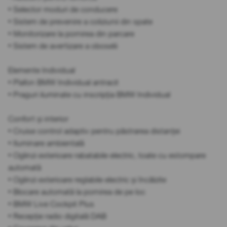
• Selector moduri de conducere
• Sistem de prevenire a coliziunii din spate
• Monitorizare la pornirea din parcare
• Sistem de avertizare a oboselii
Elemente Individual
• Plafon BMW Individual antracit
• Praguri iluminate cu inscripția BMW Individual
Confort și interior
• Cruise control adaptiv pentru păstrarea distanței
• Iluminare ambientală
• Oglinzi exterioare rabatabile electric, toate cu estompare
automată
• Oglinzi exterioare reglabile electric și încălzite
• Blocare automată la pornirea de pe loc
• BMW Live Cockpit Plus
• Recepție radio digitală DAB