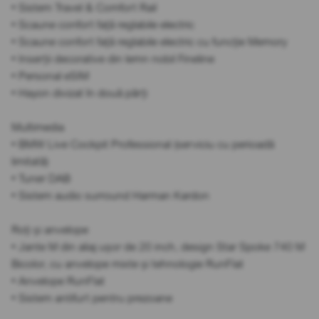
• Sistem Travel & Comfort Rail
• Scaune confort față reglabile electric
• Scaune confort față reglabile electric cu funcție Memory
• Inserții decorative din lemn nobil Fineline
• Personal eSIM
• Hayon divizat în două părți
Multimedia
• BMW Live Cockpit Professional (serviciu cu perioadă
limitată)
• Tuner DAB
• Sistem audio surround Harman Kardon
Roți și anvelope
• Jante M din aliaj ușor de 20 inch, design Star Spoke 740 M
Bicolor, cu anvelope mixte și tehnologie RunFlat
• Anvelope RunFlat
• Sistem antifurt pentru prezoane