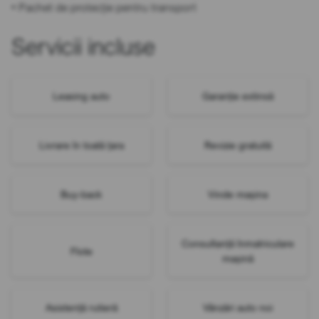
• Pachet de protecție pentru transport
Servicii incluse
Leasing auto
Garanție extinsă
Livrare în toată țara
Revizie gratuită
Buy-back
Vinde mașina
Consultanță înmatriculare
Flote
mașină
Asistență rutieră
Vânzări auto noi