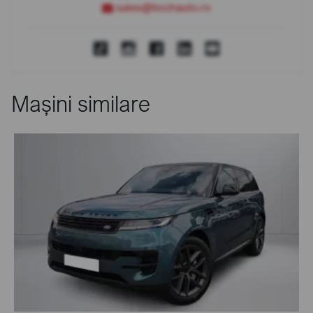
sales@bcchauto.ro
Mașini similare