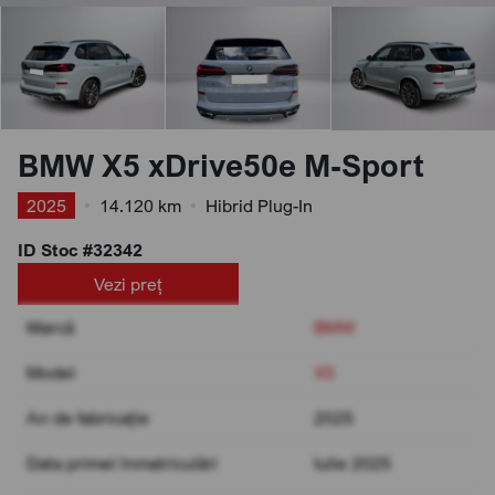
BMW X5 xDrive50e M-Sport
2025
•
14.120 km
•
Hibrid Plug-In
ID Stoc #32342
Vezi preț
Marcă
BMW
Model
X5
An de fabricație
2025
Data primei înmatriculări
Iulie 2025