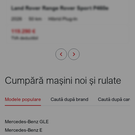
Land Rover Range Rover Sport P460e
2026
•
50 km
•
Hibrid Plug-In
119.290 €
TVA deductibil
Cumpără mașini noi și rulate
Modele populare
Caută după brand
Caută după caros
Mercedes-Benz GLE
Mercedes-Benz E