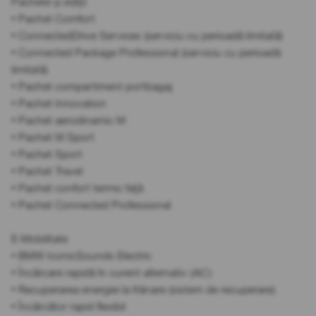
Pachete și ediții
• Pachet Comfort
• ConnectedDrive Services (serviciu cu perioadă limitată)
• Connected Package Professional (serviciu cu perioadă
limitată)
• Pachet compartiment portbagaj
• Pachet Innovation
• Pachet aerodinamic M
• Pachet M Sport
• Pachet Sport
• Pachet Travel
• Pachet confort termic față
• Pachet Connected Professional
E-Mobilitate
• BMW IconicSounds Electric
• Încărcare rapidă în curent alternativ (AC)
• Recuperarea energiei la frânare (sistem de recuperare)
• Încărcător rapid flexibil