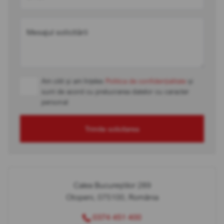
Mesajul solicitării
Am citit și am înțeles
Politica de confidențialitate
și
sunt de acord cu prelucrarea datelor cu caracter
personal
Trimite solicitarea
Calea Bucureștilor 289
Otopeni, 075100, România
0374 451 400