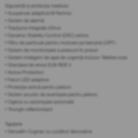
Siguranță și protecția mediului
• Suspensie adaptivă M-Technic
• Sistem de alarmă
• Tracțiune integrală xDrive
• Dynamic Stability Control (DSC) extins
• Filtru de particule pentru motoare pe benzină (OPF)
• Sistem de monitorizare a presiunii în pneuri
• Sistem inteligent de apel de urgență inclusiv TeleServices
• Standard de emisii EU6 RDE II
• Active Protection
• Faruri LED adaptive
• Protecție activă pentru pietoni
• Sistem acustic de avertizare pentru pietoni
• Oglinzi cu estompare automată
• Triunghi reflectorizant
Tapițerie
• Sensafin Cognac cu cusături decorative