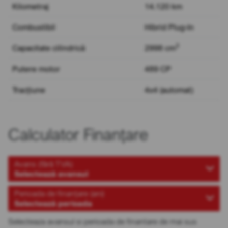
Kilometraj
14.120 km
Combustibil
Hibrid Plug-In
3
Capacitate cilindrică
2998 cm
Putere motor
489 CP
Tracțiune
4x4 (automat)
Calculator Finanțare
Avans (fără TVA)
Selectează avansul
Perioada de finanțare (ani)
Selectează perioada
Selecteaza avansul si perioada de finantare de mai sus