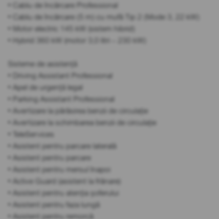
• Cablu de încărcare Professional
• Cablu de încărcare (5 m) cu mufă Tip 2 (Mode 3, 22 kW)
• Motor electric 145 kW (sistem hibrid)
• Hybrid 360 kW (motor 3,0 litri – 230 kW)
Sisteme de asistență
• Driving Assistant Professional
• Apel de urgență legal
• Parking Assistant Professional
• Avertizare la părăsirea benzii de circulație
• Avertizare la schimbarea benzii de circulație
• TeleServices
• Asistent pentru parcare laterală
• Asistent pentru parcare
• Asistent pentru mersul înapoi
• Active Guard (asistent la frânare)
• Asistent pentru atenția șoferului
• Asistent pentru faza lungă
• Asistent pentru remorcă