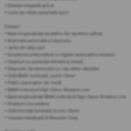
• Direcție integrală activă
• Cutie de viteze automată sport
Exterior
• Bare longitudinale de plafon din aluminiu satinat
• Acționare automată a hayonului
• Jante din aliaj ușor
• Suspensie pneumatică cu reglare automată a nivelului
• Geamuri cu protecție termică și solară
• Dispozitiv de remorcare cu cap sferic rabatabil
• Grilă BMW iluminată „Iconic Glow”
• Plafon panoramic din sticlă
• BMW Individual High Gloss Shadow Line
• Bare longitudinale BMW Individual High Gloss Shadow Line
• Shadow Line exterior
• Grilă frontală iluminată (Iconic Glow)
• Vopsea metalizată M Brooklyn Grey