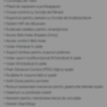
• Covorașe din velur
• Plasă de separare a portbagajului
• Cruise control cu funcție de frânare
• Suporturi pentru pahare cu funcție de încălzire/răcire
• Sistem HiFi de difuzoare
• Încărcare wireless pentru smartphone
• Acces fără cheie (Keyless Entry)
• Acces confort fără cheie
• Volan îmbrăcat în piele
• Suport lombar pentru scaunul șoferului
• Volan sport multifuncțional M îmbrăcat în piele
• Volan M îmbrăcat în piele
• Park Distance Control (PDC) față și spate
• Încălzire în scaune față și spate
• Soft-Close pentru portiere
• Rulouri parasolare mecanice pentru geamurile laterale spate
• Geamuri cu protecție solară
• Asistent pentru menținerea benzii de circulație
• Sistem Start/Stop