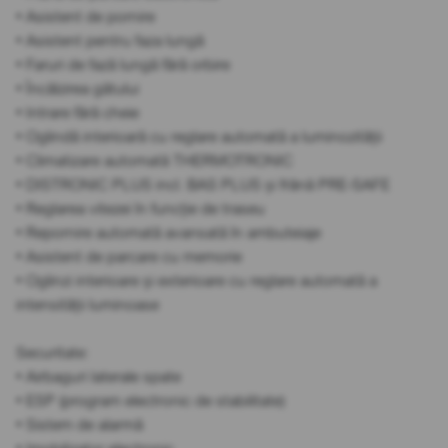
• Asistent de pornire
• Asistent pentru faza lungă
• Faruri de fază lungă fără orbire
• Încălzirea gâtului
• Intrare fără cheie
• Oglindă interioară cu reglare automată a luminozității
• Climatizare automată THERMOTRONIC
• DISTRONIC PLUS incl. BAS PLUS și frână PRE-SAFE
• Reglarea vitezei în funcție de traseu
• Repornire automată avansată în ambuteiaje
• Asistent de parcare cu memorie
• Oglinzi interioare și exterioare cu reglare automată a
intensității luminoase
Securitate:
• Airbaguri laterale spate
• ESP (program electronic de stabilitate)
• Sistem de alarmă