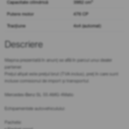
3
Capacitate cilindrică
3982 cm
Putere motor
476 CP
Tracțiune
4x4 (automat)
Descriere
Mașina prezentată în anunț se află în parcul unui dealer
partener.
Prețul afișat este prețul brut (TVA inclus), preț în care sunt
incluse comisionul de import și transportul.
Mercedes-Benz SL 55 AMG 4Matic
Echipamentele autovehiculului:
Pachete: