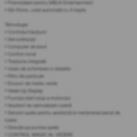
• Preinstalare pentru MBUX Entertainment
• 9G-Tronic, cutie automată cu 9 trepte
Tehnologie:
• Controlul tracțiunii
• Servodirecție
• Computer de bord
• Control vocal
• Tracțiune integrală
• Volan de schimbare a vitezelor
• Filtru de particule
• Ecuson de mediu verde
• Head-Up Display
• Funcția start-stop a motorului
• Asistent de semnalizare rutieră
• Senzori spate pentru asistență la menținerea benzii de
rulare
• Direcție pe puntea spate
• CONTROL MAGIC AL VEDERII