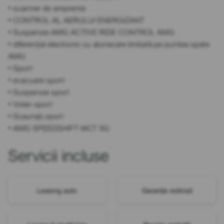
• scanner de amprente
• CONTROL AL AERULUI ENERGIZANT
• Suspensie AMG ACTIVE RIDE CONTROL AMG
• diferențial electronic cu alunecare limitată pe puntea spate
AMG
• Sport
• evacuare sport
• Suspensie sport
• Volan sport
• Scaun(e) sport
• AMG SPEEDSHIFT MCT 9G
Servicii incluse
Leasing auto
Garanție extinsă