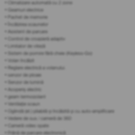
• Climatizare automată cu 2 zone
• Geamuri electrice
• Pachet de memorie
• Încălzirea scaunelor
• Asistent de parcare
• Control de croazieră adaptiv
• Limitator de viteză
• Sistem de pornire fără cheie (Keyless-Go)
• Volan încălzit
• Reglare electrică a volanului.
• senzor de ploaie
• Senzor de lumină
• Acoperiș electric
• geam termoizolant
• Ventilație scaun
• Oglindă (el.) pliabilă și încălzită și cu auto-amplificare
• Vedere de sus / cameră de 360
• Cameră video spate
• Frână de parcare electronică