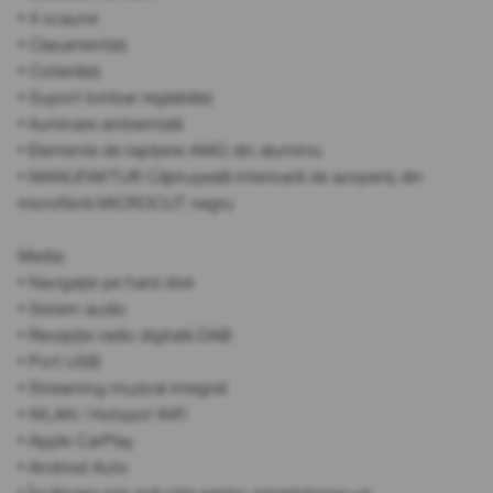
• 4 scaune
• Clasament(e)
• Cotieră(e)
• Suport lombar reglabil(e)
• Iluminare ambientală
• Elemente de tapițerie AMG din aluminiu
• MANUFAKTUR Căptușeală interioară de acoperiș din
microfibră MICROCUT negru
Media:
• Navigație pe hard disk
• Sistem audio
• Recepție radio digitală DAB
• Port USB
• Streaming muzical integrat
• WLAN / Hotspot WiFi
• Apple CarPlay
• Android Auto