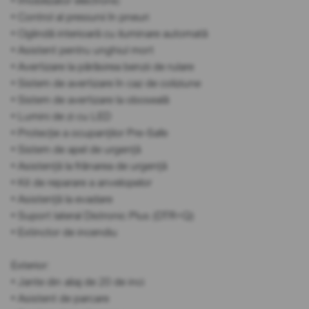
• Imobilizator electronic
• Control al presiunii în pneuri
• Oglindă interioară cu iluminare automată
• Asistent pentru unghiul mort
• Avertizare la părăsirea benzii de rulare
• Sistem de avertizare în caz de coliziune
• Sistem de avertizare la oboseală
• Lumini de zi cu LED
• Protecție a ocupanților Pre-Safe
• Sistem de apel de urgență
• Asistență la frânarea de urgență
• Kit de reparare a anvelopelor
• Asistență la evadare
• Suport lateral Distronic Plus (DTR+Q)
• Extinctor de incendiu
Exterior:
• Jante din aliaj de 20 de inci
• Asistent de parcare