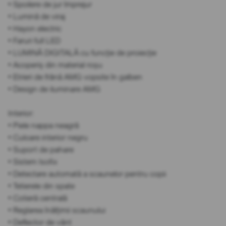
• Spoilere de jur împrejur
• Lumină de viraj
• Hayon electric
• Faruri full LED
• LUMINĂ DIGITALĂ cu funcție de proiecție
• Acoperiș din material roșu
• Etrieri de frână AMG vopsite în galben
• Design de iluminare AMG
Interior:
• Piele nappa neagră
• Culoare interior negru
• Suport de pahare
• Sistem Isofix
• Detectare automată a scaunelor pentru copii
• Tetierele din spate
• Cotieră centrală
• Reglarea înălțimii scaunului
• Deflector de vânt