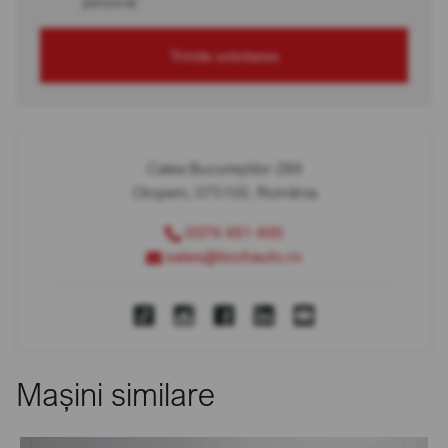
personal
Trimite solicitarea
Calea Bucureștilor 289
Otopeni, 075100, România
0374 451 400
sales@bcchauto.ro
Mașini similare