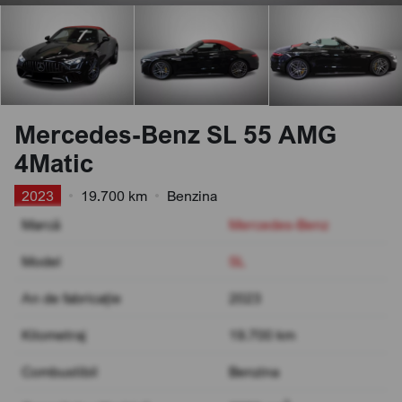
Mercedes-Benz SL 55 AMG
4Matic
2023
•
19.700 km
•
Benzina
Marcă
Mercedes-Benz
Model
SL
An de fabricație
2023
Kilometraj
19.700 km
Combustibil
Benzina