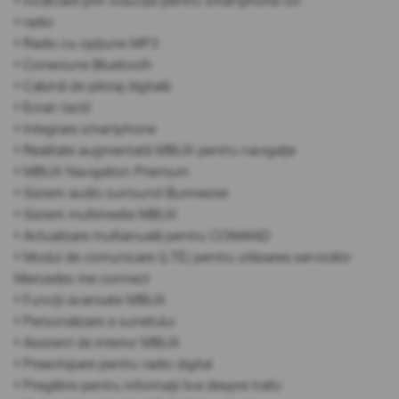
• Încărcare prin inducție pentru smartphone-uri
• radio
• Radio cu opțiune MP3
• Conexiune Bluetooth
• Cabină de pilotaj digitală
• Ecran tactil
• Integrare smartphone
• Realitate augmentată MBUX pentru navigație
• MBUX Navigation Premium
• Sistem audio surround Burmester
• Sistem multimedia MBUX
• Actualizare multianuală pentru COMAND
• Modul de comunicare (LTE) pentru utilizarea serviciilor
Mercedes me connect
• Funcții avansate MBUX
• Personalizare a sunetului
• Asistent de interior MBUX
• Preechipare pentru radio digital
• Pregătire pentru informații live despre trafic