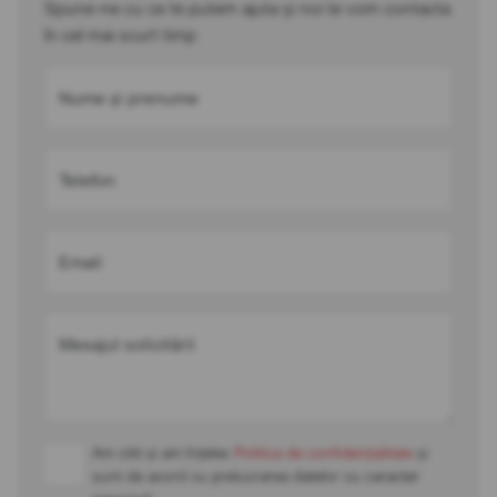
Spune-ne cu ce te putem ajuta și noi te vom contacta
în cel mai scurt timp
Nume și prenume
Telefon
Email
Mesajul solicitării
Am citit și am înțeles
Politica de confidențialitate
și
sunt de acord cu prelucrarea datelor cu caracter