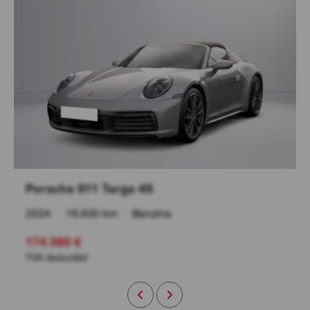
Porsche 911 Targa 4S
2024
•
18.930 km
•
Benzina
174.580 €
TVA deductibil