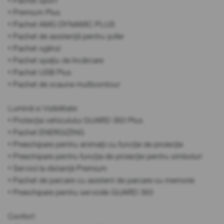
• Pachet sport
• Premium Plus
• Pachet AMG DYNAMIC PLUS
• Pachet de asistență pentru șofer
• Pachet oglinzi
• Pachet spațiu de încărcare
• Pachet USB Plus
• Pachet de scaune multicontour
Lumină si Vizibilitate:
• Protecția vehiculului GUARD 360 Plus
• Pachet ENERGIZING
• Preechipare pentru animații cu funcție de proiecție
• Preechipare pentru funcția de proiecție pentru simboluri
• Servicii la distanță Premium
• Pachet de parcare cu asistent de parcare cu memorie
• Preechipare pentru serviciile GUARD 360
Confort: