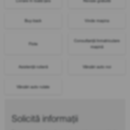
Livrare în toată țara
Revizie gratuită
Buy-back
Vinde mașina
Consultanță înmatriculare
Flote
mașină
Asistență rutieră
Vânzări auto noi
Vânzări auto rulate
Solicită informații