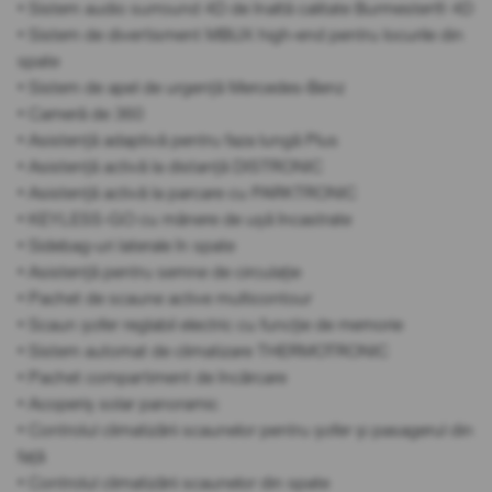
• Sistem audio surround 4D de înaltă calitate Burmester® 4D
• Sistem de divertisment MBUX high-end pentru locurile din
spate
• Sistem de apel de urgență Mercedes-Benz
• Cameră de 360
• Asistență adaptivă pentru faza lungă Plus
• Asistență activă la distanță DISTRONIC
• Asistență activă la parcare cu PARKTRONIC
• KEYLESS-GO cu mânere de ușă încastrate
• Sidebag-uri laterale în spate
• Asistență pentru semne de circulație
• Pachet de scaune active multicontour
• Scaun șofer reglabil electric cu funcție de memorie
• Sistem automat de climatizare THERMOTRONIC
• Pachet compartiment de încărcare
• Acoperiș solar panoramic
• Controlul climatizării scaunelor pentru șofer și pasagerul din
față
• Controlul climatizării scaunelor din spate