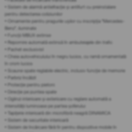
• Sistem de alarmă antiefracție și antifurt cu preinstalare
pentru detectarea coliziunilor
• Ornamente pentru pragurile ușilor cu inscripția "Mercedes-
Benz", iluminate
• Funcții MBUX extinse
• Repornire automată extinsă în ambuteiajele din trafic
• Pachet exclusivist
• Cheia autovehiculului în negru lucios, cu ramă ornamentală
în crom lucios
• Scaune spate reglabile electric, inclusiv funcție de memorie
• Parbriz încălzit
• Protecție pentru pietoni
• Direcție pe puntea spate
• Oglinzi interioare și exterioare cu reglare automată a
intensității luminoase pe partea șoferului
• Tapițerie interioară din microfibră neagră DINAMICA
• Sistem de securitate interioară
• Sistem de încărcare fără fir pentru dispozitive mobile în