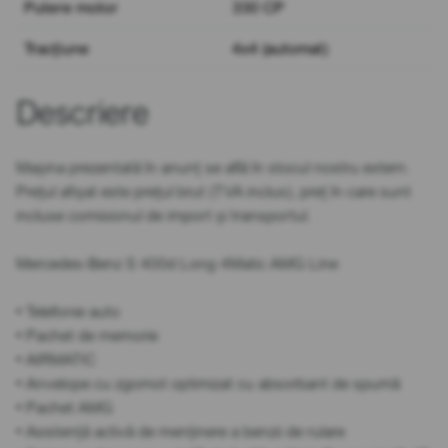
Putere motor
330 CP
Tracțiune
4x4 (automat)
Descriere
Mașina prezentată în anunț se află în stocul nostru extern.
Prețul afișat este prețul brut (TVA inclus), preț în care sunt
incluse comisionul de import și transportul.
Mercedes-Benz S 400d Long 4Matic AMG Line
• Telefonie auto
• Pachet de memorie
• AIRMATIC
• Anvelope cu zgomot optimizat cu absorbant de spumă
• Pachet AMG
• Asistență activă de menținere a benzii de rulare