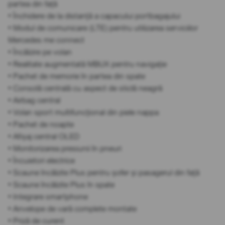
partea din față
• Închidere de la distanță a capacului portbagajului
• Modul de comunicare (LTE) pentru utilizarea serviciilor
Mercedes me connect
• Încălzire pe volan
• Realitate augmentată MBUX pentru navigație
• Pachet de memorie în partea din spate
• Consolă centrală cu aspect de sticlă neagră
• Airbag central
• Volan sport multifuncțional din piele nappa
• Pachet de noapte
• Afișaj central OLED
• Monitorizarea presiunii în pneuri
• Încuietori electrice
• Scaune încălzite Plus pentru șofer și pasagerul din față
• Scaune încălzite Plus în spate
• Integrare smartphone
• Anvelope de vară complete montate
• Priză de curent