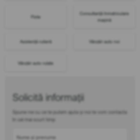
Consultanță înmatriculare
Flote
mașină
Asistență rutieră
Vânzări auto noi
Vânzări auto rulate
Solicită informații
Spune-ne cu ce te putem ajuta și noi te vom contacta
în cel mai scurt timp
Nume și prenume