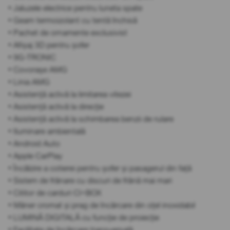
• Jaluzele electrice pentru luneta spate
• Geam termoizolant cu tentă închisă
• Pachet de ornamente exclusivist
• Afișaj 3D pentru șofer
• 9G-TRONIC
• Covorașe AMG
• Linia AMG
• Asistență activă la limitarea vitezei
• Asistență activă la direcție
• Asistență activă la schimbarea benzii de rulare
• Iluminare ambientală
• Android Auto
• Apple CarPlay
• Încălzire a cotierei pentru șofer și pasagerul din față
• Sistem de frânare cu discuri de frână mai mari
• Cititor de carduri CI+BOX
• Mâner cromat și prag de încărcare din oțel inoxidabil
• LUMINĂ DIGITALĂ cu funcție de proiecție
• Facilitate de încărcare transversală