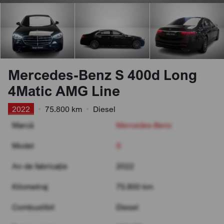
Mercedes-Benz S 400d Long
4Matic AMG Line
2022
•
75.800 km
•
Diesel
Marcă
Mercedes-Benz
Model
S
An de fabricație
2022
Kilometraj
75.800 km
Combustibil
Diesel