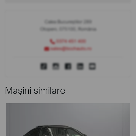
Calea Bucureștilor 289
Otopeni, 075100, România
0374 451 400
sales@bcchauto.ro
Mașini similare