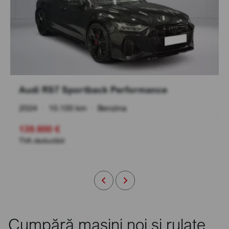
Audi RS7 Sportback Performance
2024
•
10.100 km
•
Benzina
139.800 €
TVA deductibil
Cumpără mașini noi și rulate