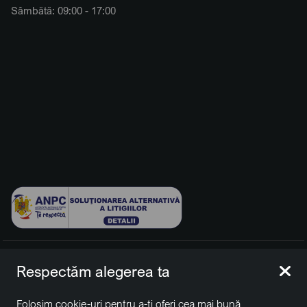
Sâmbătă: 09:00 - 17:00
© 2026 BCCH Group Switzerland AG. Toate drepturile
Respectăm alegerea ta
rezervate.
Platfomă dezvoltată de Workleto.
Folosim cookie-uri pentru a-ți oferi cea mai bună