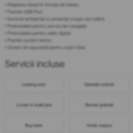
• Reglarea vitezei în funcție de traseu
• Pachet USB Plus
• Iluminat ambiental cu proiecție a logo-ului mărcii
• Preinstalare pentru servicii de navigație
• Preinstalare pentru radio digital
• Pachet confort termic
• Sistem de siguranță pentru copii i-Size
Servicii incluse
Leasing auto
Garanție extinsă
Livrare în toată țara
Revizie gratuită
Buy-back
Vinde mașina