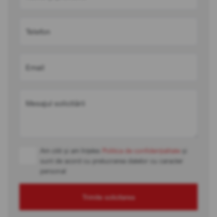
Telefon
Email
Mesajul solicitării
Am citit și am înțeles
Politica de confidențialitate
și
sunt de acord cu prelucrarea datelor cu caracter
personal
Trimite solicitarea