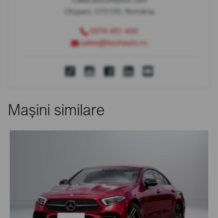
Otopeni, 075100, România
0374 451 400
sales@bcchauto.ro
Mașini similare