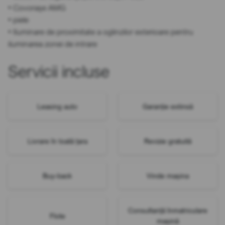
• Covorașe AMG
• piele
• Iluminare de proximitate a oglinzilor exterioare pentru
iluminarea zonei de intrare
Servicii incluse
Leasing auto
Garanție extinsă
Livrare în toată țara
Revizie gratuită
Buy-back
Vinde mașina
Consultanță înmatriculare
Flote
mașină