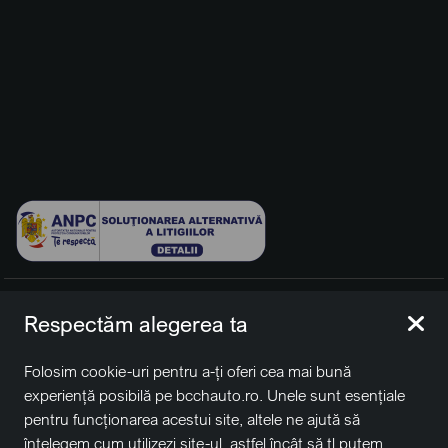
© 2026 BCCH Group Switzerland AG. Toate drepturile
Respectăm alegerea ta
rezervate.
Platfomă dezvoltată de Workleto.
Folosim cookie-uri pentru a-ți oferi cea mai bună
BCCH Auto Switzerland este o marcă a societății
BCCH
experiență posibilă pe bcchauto.ro. Unele sunt esențiale
Group Switzerland AG
pentru funcționarea acestui site, altele ne ajută să
Sediu social: David Business Center, Str. Erou Iancu Nicolae
înțelegem cum utilizezi site-ul, astfel încât să țl putem