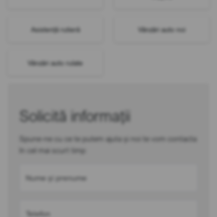
Asistență rutieră
Vânzări auto noi
Vânzări auto rulate
Solicită informații
Spune-ne cu ce te putem ajuta și noi te vom contacta
în cel mai scurt timp
Nume și prenume
Telefon