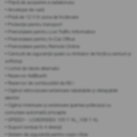
• Placă de acoperire a radiatorului
• Anvelope de vară
• Priză de 12 V în zona de încărcare
• Protecție pentru transport
• Preinstalare pentru Live Traffic Information
• Preinstalare pentru In-Car Office
• Preinstalare pentru Remote Online
• Centură de siguranță spate cu limitator de forță a centurii și
softstop
• Lichid de răcire alternativ
• Rezervor AdBlue®.
• Rezervor de combustibil de 66 l
• Oglinzi retrovizoare exterioare rabatabile și detașabile
electric
• Oglinzi interioare și exterioare (partea șoferului) cu
comutare automată zi/noapte
• SPEED+ - LOADINDEX 105 Y XL_108 Y XL
• Suport lombar în 4 direcții
• Sistem de siguranță pentru copii i-Size