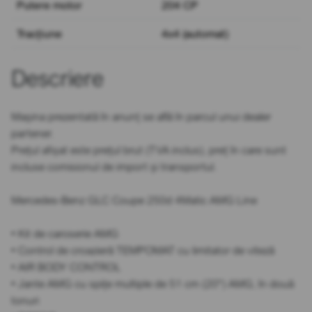
Putere motor
204 CP
Tracțiune
4x4 (automat)
Descriere
Mașina prezentată în anunț se află în parcul unui dealer
partener.
Prețul afișat este prețul brut (TVA inclus), preț în care sunt
incluse comisionul de import și transportul.
Mercedes-Benz GLC Coupe 250d 4Matic AMG Line
• Kit de caroserie AMG
• Control de croazieră TEMPOMAT cu limitator de viteză
• AIR BODY CONTROL
• Jante AMG cu spițe multiple de 51 cm (20'') AMG, în două
tonuri