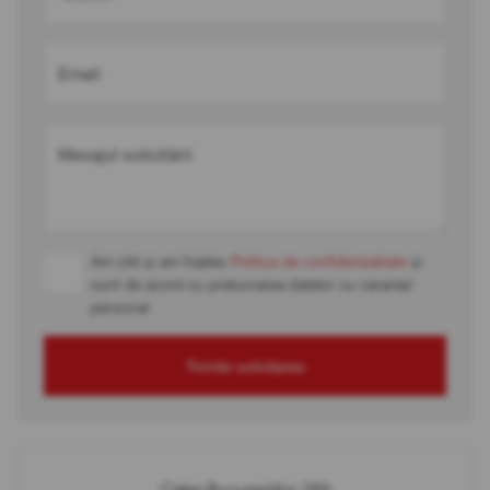
Email
Mesajul solicitării
Am citit și am înțeles
Politica de confidențialitate
și
sunt de acord cu prelucrarea datelor cu caracter
personal
Trimite solicitarea
Calea Bucureștilor 289