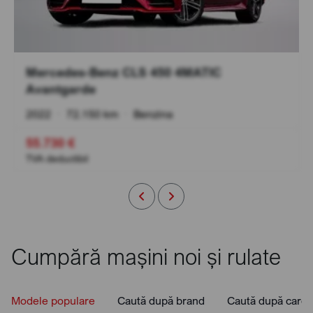
Mercedes-Benz CLS 450 4MATIC
Avantgarde
2022
•
72.150 km
•
Benzina
55.730 €
TVA deductibil
Cumpără mașini noi și rulate
Modele populare
Caută după brand
Caută după caros