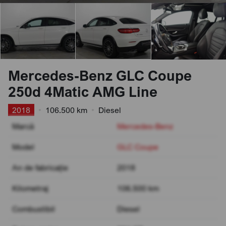
Mercedes-Benz GLC Coupe
250d 4Matic AMG Line
2018
•
106.500 km
•
Diesel
Marcă
Mercedes-Benz
Model
GLC Coupe
An de fabricație
2018
Kilometraj
106.500 km
Combustibil
Diesel