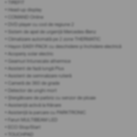
• TIREFIT
• Head-up display
• COMAND Online
• DVD player cu cod de regiune 2
• Sistem de apel de urgență Mercedes-Benz
• Climatizare automată pe 2 zone THERMATIC
• Hayon EASY-PACK cu deschidere și închidere electrică
• Acoperiș solar electric
• Geamuri întunecate athermice
• Asistent de fază lungă Plus
• Asistent de semnalizare rutieră
• Cameră de 360 de grade
• Detector de unghi mort
• Ștergătoare de parbriz cu senzor de ploaie
• Asistență activă la frânare
• Asistență la parcare cu PARKTRONIC
• Faruri MULTIBEAM LED
• ECO Stop/Start
• TOUCHPAD