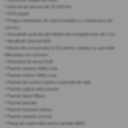
• Interval de service de 25.000 km
• DVD player
• Praguri exterioare din oțel inoxidabil cu crampoane din
cauciuc
• Actualizări gratuite ale hărților de navigație timp de 3 ani
• Modificări tehnice 809
• Modul de comunicare (LTE) pentru utilizare cu serviciile
Mercedes me connect
• Standard de emisii EU6
• Pachet exterior AMG Line
• Pachet interior AMG Line
• Pachet de confort pentru scaunele din față
• Pachet oglinzi retrovizoare
• Pachet Sport Black
• Pachet parcare
• Pachet iluminat interior
• Pachet exterior cromat
• Pasaj de roată mărit pentru jantele AMG