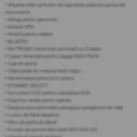
• Afișarea stării centurilor de siguranță spate pe panoul de
instrumente
• Airbag pentru genunchi
• Antenă GPS
• Antenă pentru telefon
• BLUETEC
• 9G-TRONIC transmisie automată cu 9 trepte
• Capac retractabil pentru bagaje EASY-PACK
• Capotă activă
• Căptușeală din material textil negru
• Monitorizarea presiunii în pneuri
• DYNAMIC SELECT
• Document COC pentru standardul EU6
• Suporturi duble pentru pahare
• Dezactivarea automată a airbagului pasagerului din față
• Lumini de frână adaptive
• Filtru de particule diesel
• Funcția de pornire fără cheie KEYLESS GO
• Garnitură neagră de frasin