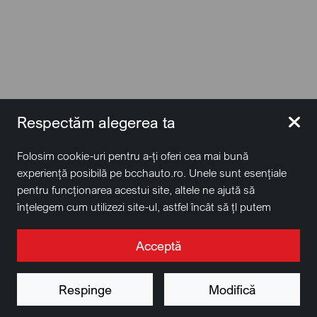
Respectăm alegerea ta
Folosim cookie-uri pentru a-ți oferi cea mai bună
experiență posibilă pe bcchauto.ro. Unele sunt esențiale
pentru funcționarea acestui site, altele ne ajută să
Mercedes-Benz GLE AMG 53 4MATIC+
înțelegem cum utilizezi site-ul, astfel încât să țl putem
îmbunătăți. De asemenea, este posibil să folosim cookie-
2025
•
14.500 km
•
Hibrid Plug-In
uri în scopuri de targetare. Apasă pe „Acceptă toate”
Acceptă
pentru a continua așa cum este specificat, sau apasă pe
Vezi preț
butonul „Modifică” pentru a alege ce tipuri de cookie-uri
Respinge
Modifică
Elimină filtrele
Vezi rezultate
dorești să accepți.