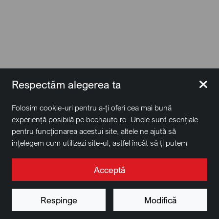
Respectăm alegerea ta
Folosim cookie-uri pentru a-ți oferi cea mai bună
experiență posibilă pe bcchauto.ro. Unele sunt esențiale
pentru funcționarea acestui site, altele ne ajută să
înțelegem cum utilizezi site-ul, astfel încât să țl putem
Mercedes-Benz GLC 220 AMG
îmbunătăți. De asemenea, este posibil să folosim cookie-
uri în scopuri de targetare. Apasă pe „Acceptă toate”
2023
•
25.200 km
•
Diesel
Acceptă
pentru a continua așa cum este specificat, sau apasă pe
butonul „Modifică” pentru a alege ce tipuri de cookie-uri
Vezi preț
Respinge
Modifică
Elimină filtrele
Vezi rezultate
dorești să accepți.