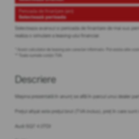
Perioada de finanțare (ani)
Selectează perioada
Selecteaza avansul si perioada de finantare de mai sus pen
realiza o simulare a leasing-ului financiar.
* Acest calculator de leasing are caracter informativ. Pot exista alte c
** Toate sumele conțin TVA.
Descriere
Mașina prezentată în anunț se află în parcul unui dealer par
Prețul afișat este prețul brut (TVA inclus), preț în care sun
Audi SQ7 4.0TDI