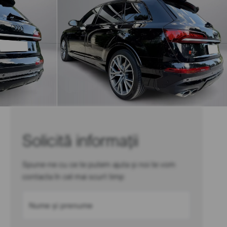
Solicită informații
Spune-ne cu ce te putem ajuta și noi te vom
contacta în cel mai scurt timp
Nume și prenume