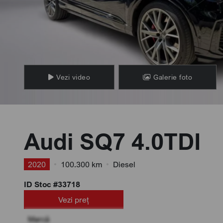
Vezi video
Galerie foto
Audi SQ7 4.0TDI
2020
•
100.300 km
•
Diesel
ID Stoc #33718
Vezi preț
Marcă