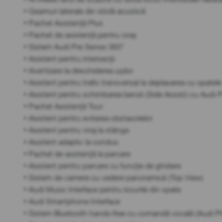
• Geamuri laterale din sticlă acustică
• Pachet Asistență Plus
• Pachet de asistență pentru oraș
• Sistem Audi Pre Sense 360°
• Asistent pentru intersecții
• Avertizare la deschiderea ușilor
• Asistent pentru trafic transversal la deplasarea cu spatele
• Asistent pentru schimbarea benzii (Side Assist) cu Audi 
• Pachet Asistență Tour
• Asistent pentru evitarea obstacolelor
• Asistent pentru viraj la stânga
• Asistent adaptiv la condus
• Pachet de asistență la parcare
• Asistent pentru parcare cu funcție de ghidare
• Sistem de camere cu vedere panoramică (Top View)
• Audi Music Interface pentru locurile din spate
• Audi Smartphone Interface
• Sistem Bluetooth hands-free cu comandă vocală (Audi 