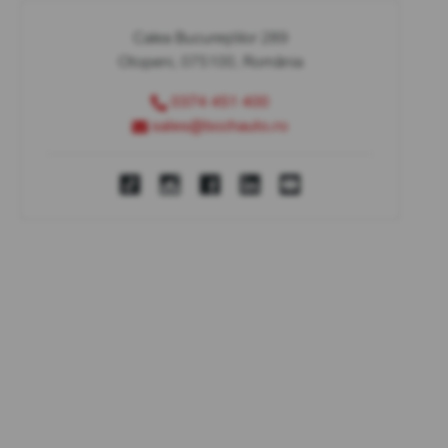
Calea Bucureștilor 289
Otopeni, 075100, România
0374 451 400
sales@bcchauto.ro