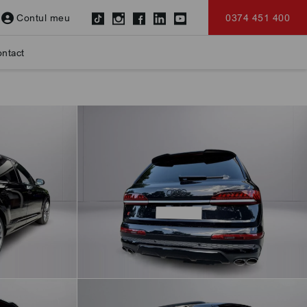
Contul meu
0374 451 400
ntact