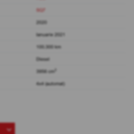
SQ7
2020
Ianuarie 2021
100.300 km
Diesel
3
3956 cm
4x4 (automat)