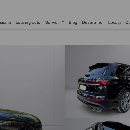
așină
Leasing auto
Servicii
Blog
Despre noi
Locații
Co