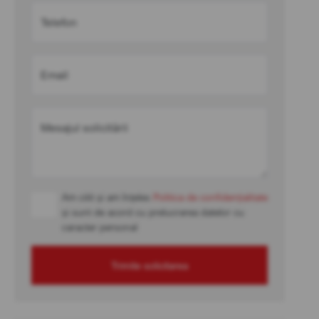
Telefon
Email
Mesajul solicitării
Am citit și am înțeles
Politica de confidențialitate
și sunt de acord cu prelucrarea datelor cu
caracter personal
Trimite solicitarea