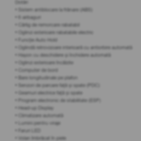
Dotări
• Sistem antiblocare la frânare (ABS)
• 6 airbaguri
• Cârlig de remorcare rabatabil
• Oglinzi exterioare rabatabile electric
• Funcție Auto Hold
• Oglindă retrovizoare interioară cu antiorbire automată
• Hayon cu deschidere și închidere automată
• Oglinzi exterioare încălzite
• Computer de bord
• Bare longitudinale pe plafon
• Senzori de parcare față și spate (PDC)
• Geamuri electrice față și spate
• Program electronic de stabilitate (ESP)
• Head-up Display
• Climatizare automată
• Lumini pentru viraje
• Faruri LED
• Volan îmbrăcat în piele