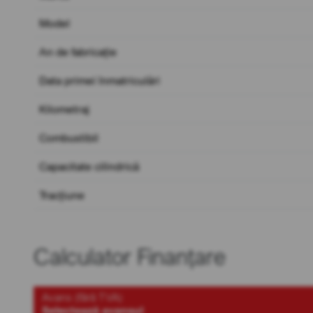
Model
An de fabricație
Data primei înmatriculări
Kilometraj
Combustibil
Capacitate cilindrică
Tracțiune
Calculator Finanțare
Avans (fără TVA)
Selectează avansul