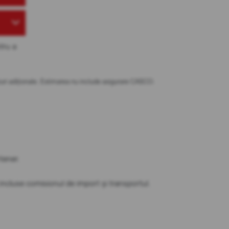
tru a
osturi adiționale. Estimarea nu include asigurare CASCO.
tener.
t incluse comisionul de import și transportul.