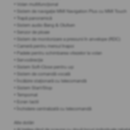
• Volan multifuncțional
• Sistem de navigație MMI Navigation Plus cu MMI Touch
• Trapă panoramică
• Sistem audio Bang & Olufsen
• Senzor de ploaie
• Sistem de monitorizare a presiunii în anvelope (RDC)
• Cameră pentru mersul înapoi
• Padele pentru schimbarea vitezelor la volan
• Servodirecție
• Sistem Soft-Close pentru uși
• Sistem de comandă vocală
• Încălzire staționară cu telecomandă
• Sistem Start/Stop
• Tempomat
• Ecran tactil
• Închidere centralizată cu telecomandă
Alte dotări
• Al treilea rând de scaune cu două locuri individuale rabata