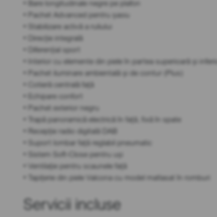
• Bare longitudinale negre pe plafon
• Pachet Advanced pentru șasiu
• Stabilizare activă a ruliului
• Direcție integrală
• Diferențial sport
• Interior cu elemente din piele în partea superioară și infer
• Pachet iluminare ambientală și de contur (Plus)
• Cotieră centrală față
• Echipare confort
• Pachet exterior negru
• Trapă panoramică electrică în față, fixă în spate
• Recepție radio digitală DAB
• Suport lombar față reglabil pneumatic
• Sistem Soft-Close pentru uși
• Ventilație pentru scaunele față
• Tapițerie din piele Valcona cu model matlasat în romburi
Servicii incluse