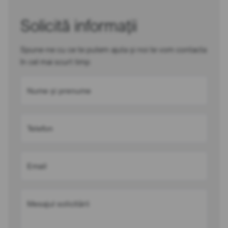
Solicită informații
Spune-ne cu ce te putem ajuta și noi te vom contacta
în cel mai scurt timp
Nume și prenume
Telefon
Email
Mesajul solicitării