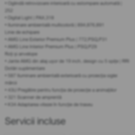
• Oglindă retrovizoare interioară cu estompare automată |
252
• Digital Light | PAX,318
• Iluminare ambientală multicoloră | 894,876,891
Linie de echipare
• AMG Line Exterior Premium Plus | 772,PSQ,P31
• AMG Line Interior Premium Plus | PSQ,P29
Roți și anvelope
• Jante AMG din aliaj ușor de 19 inch, design cu 5 spițe | RRI
Dotări suplimentare
• 587 Iluminare ambientală exterioară cu proiecția siglei
mărcii
• 43U Pregătire pentru funcția de proiecție a animațiilor
• 321 Scanner de amprentă
• K34 Adaptarea vitezei în funcție de traseu
Servicii incluse