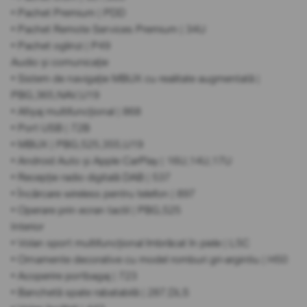
• Pachet Premium | PDD
• Pachet Remote Services Premium | 34U
• Pachet oglinzi | P49
Audio și comunicație
• Sistem de navigație MBUX cu realitate augmentată |
PBG,365,NAV,U19
• Afișaj multifuncțional | 868
• Port USB | 72B
• MBUX | PBG,525,355,U19
• Android Auto și Apple CarPlay | 16U,14U,17U
• Recepție radio digitală DAB | 537
• Încărcare wireless pentru telefon | 897
• Operare prin ecran tactil | PBG,525
Interior
• Volan sport multifuncțional îmbrăcat în piele | L5C
• Ornamente decorative cu model romburi gri-argintiu | H50
• Acoperire portbagaj | 723
• Banchetă spate rabatabilă | 287,DLS