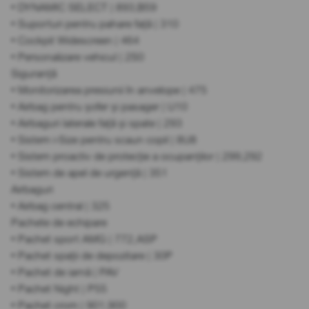
• DYNAMIC SELECT | 893,B59
• Suporturi pentru pahare față | 310
• Cockpit Widescreen | 464
• Personalizare vehicul | 2S0
Siguranță
• Monitorizarea presiunii în anvelope | 475
• Airbag pentru șofer și pasager | U10
• Airbaguri laterale față și spate | 293
• Sistem i-Size pentru scaun copil | 8U8
• Sistem proactiv de protecție a ocupanților | 299,292
• Sistem de apel de urgență | 351
Airbaguri
• Airbag central | 325
Pachete de echipare
• Pachet sport AMG | 772,ASP
• Pachet spații de depozitare | 30P
• Pachet de iarnă | PAV
• Pachet Night | P55
• Pachet crom | 901,900