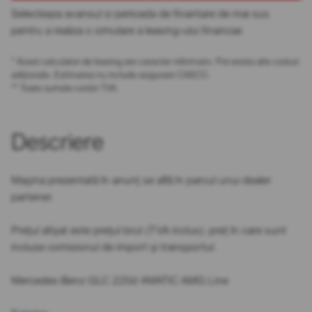
Selecteaza avansul si perioada de finantare de mai sus
pentru a realiza o simulare a leasing-ului financiar.
* Acest calculator de leasing are caracter informativ. Pot exista alte costuri
adiționale. Estimarea nu include asigurare CASCO.
** Toate sumele conțin TVA.
Descriere
Mașina prezentată în anunț se află în parcul unui dealer
partener.
Prețul afișat este prețul brut (TVA inclus), preț în care sunt
incluse comisionul de import și transportul.
Mercedes-Benz GLC 220d 4MATIC AMG Line