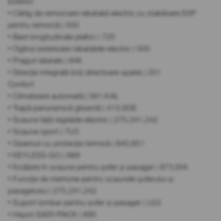
Exterior
• Cârlig de remorcare rabatabil electric cu stabilizare ESP
pentru remorcă | 550
• Bare longitudinale plafon | 720
• Oglinzi exterioare rabatabile electric | 500
• Praguri laterale | 846
• Direcție integrală (roți directoare spate) | 201
Confort
• Climatizare automată | 581,KAL
• Trapă panoramică glisantă | 413,SDE
• Scaune față reglabile electric | 275,241,242
• Scaune sport | 7U3
• Geamuri cu protecție termică | 840,851
• KEYLESS-GO | 889
• Încălzire în scaune pentru șofer și pasager | 873,SHI
• Funcție de memorie pentru scaunele șoferului și
pasagerului | 275,241,242
• Suport lombar pentru șofer și pasager | U22
• Hayon EASY-PACK | 890