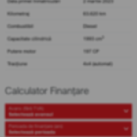
Data primei înmatriculări
2 martie 2023
Kilometraj
63.620 km
Combustibil
Diesel
3
Capacitate cilindrică
1993 cm
Putere motor
197 CP
Tracțiune
4x4 (automat)
Calculator Finanțare
Avans (fără TVA)
Selectează avansul
Perioada de finanțare (ani)
Selectează perioada