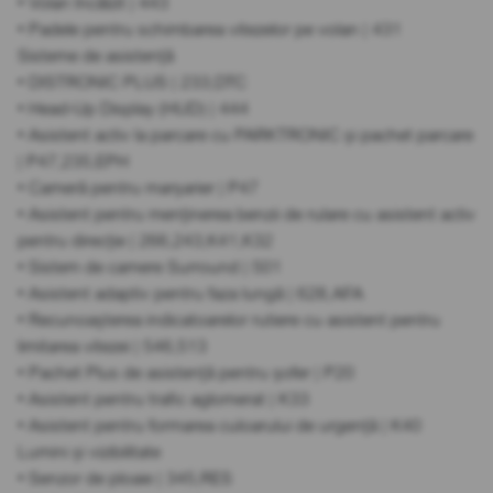
• Volan încălzit | 443
• Padele pentru schimbarea vitezelor pe volan | 431
Sisteme de asistență
• DISTRONIC PLUS | 233,DTC
• Head-Up Display (HUD) | 444
• Asistent activ la parcare cu PARKTRONIC și pachet parcare
| P47,235,EPH
• Cameră pentru marșarier | P47
• Asistent pentru menținerea benzii de rulare cu asistent activ
pentru direcție | 266,243,K41,K32
• Sistem de camere Surround | 501
• Asistent adaptiv pentru faza lungă | 628,AFA
• Recunoașterea indicatoarelor rutiere cu asistent pentru
limitarea vitezei | 546,513
• Pachet Plus de asistență pentru șofer | P20
• Asistent pentru trafic aglomerat | K33
• Asistent pentru formarea culoarului de urgență | K40
Lumini și vizibilitate
• Senzor de ploaie | 345,RES