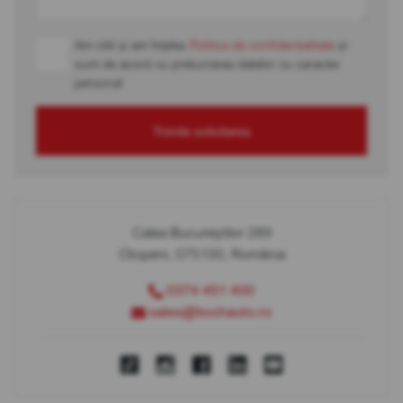
Am citit și am înțeles
Politica de confidențialitate
și
sunt de acord cu prelucrarea datelor cu caracter
personal
Trimite solicitarea
Calea Bucureștilor 289
Otopeni, 075100, România
0374 451 400
sales@bcchauto.ro