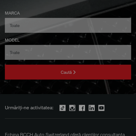
MARCA
MODEL
Caută
Urmăriți-ne activitatea:
Echipa BCCH Auto Switzerland oferă clienților consultanța