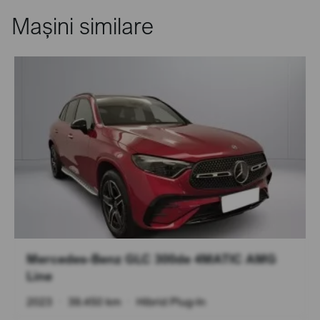
Mașini similare
Mercedes-Benz GLC 300de 4MATIC AMG
Line
2023
•
39.450 km
•
Hibrid Plug-In