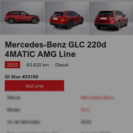
Mercedes-Benz GLC 220d
4MATIC AMG Line
2022
•
63.620 km
•
Diesel
ID Stoc #33180
Vezi preț
Marcă
Mercedes-Benz
Model
GLC
An de fabricație
2022