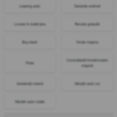
Leasing auto
Garanție extinsă
Livrare în toată țara
Revizie gratuită
Buy-back
Vinde mașina
Consultanță înmatriculare
Flote
mașină
Asistență rutieră
Vânzări auto noi
Vânzări auto rulate