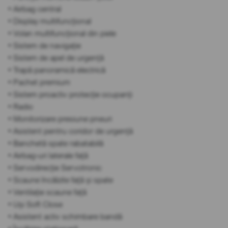
• Airbag central
• Display multifuncțional
• Volan multifuncțional din piele
• Sistem de navigație
• Sistem de apel de urgență
• Trapă panoramică electrică
• Pachet premium
• Sistem proactiv protecție ocupanți
• Radio
• Monitorizare presiune pneuri
• Asistent pentru coridor de urgență
• Banchetă spate rabatabilă
• Airbag-uri laterale față
• Servodirecție Servotronic
• Scaune încălzite față și spate
• Ventilație scaune față
• Uși Soft Close
• Asistent activ schimbare bandă