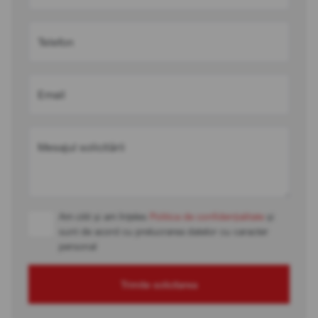
Telefon
Email
Mesajul solicitării
Am citit și am înțeles
Politica de confidențialitate
și
sunt de acord cu prelucrarea datelor cu caracter
personal
Trimite solicitarea