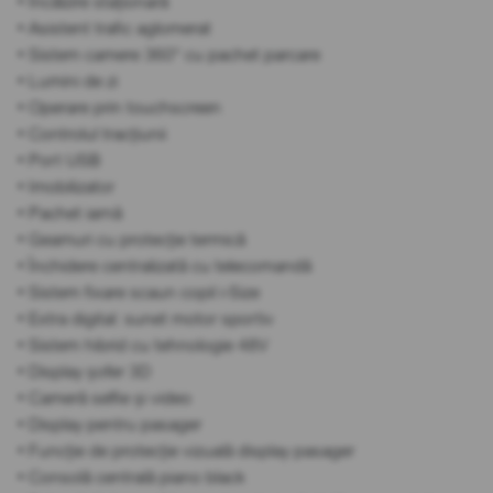
• Încălzire staționară
• Asistent trafic aglomerat
• Sistem camere 360° cu pachet parcare
• Lumini de zi
• Operare prin touchscreen
• Controlul tracțiunii
• Port USB
• Imobilizator
• Pachet iarnă
• Geamuri cu protecție termică
• Închidere centralizată cu telecomandă
• Sistem fixare scaun copil i-Size
• Extra digital: sunet motor sportiv
• Sistem hibrid cu tehnologie 48V
• Display șofer 3D
• Cameră selfie și video
• Display pentru pasager
• Funcție de protecție vizuală display pasager
• Consolă centrală piano black