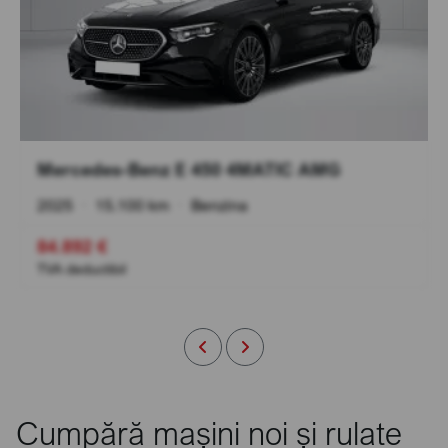
Mercedes-Benz E 450 4MATIC AMG
2025
•
15.100 km
•
Benzina
84.892 €
TVA deductibil
Cumpără mașini noi și rulate