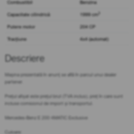
Combustibil
Benzina
3
Capacitate cilindrică
1999 cm
Putere motor
204 CP
Tracțiune
4x4 (automat)
Descriere
Mașina prezentată în anunț se află în parcul unui dealer
partener.
Prețul afișat este prețul brut (TVA inclus), preț în care sunt
incluse comisionul de import și transportul.
Mercedes-Benz E 200 4MATIC Exclusive
Culoare: