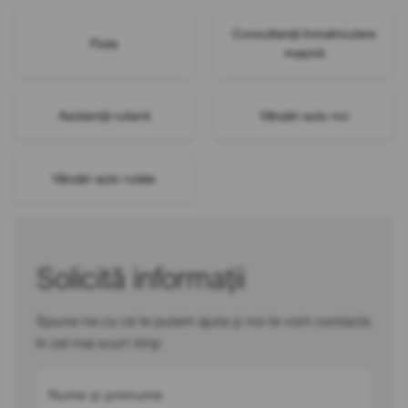
Consultanță înmatriculare
Flote
mașină
Asistență rutieră
Vânzări auto noi
Vânzări auto rulate
Solicită informații
Spune-ne cu ce te putem ajuta și noi te vom contacta
în cel mai scurt timp
Nume și prenume