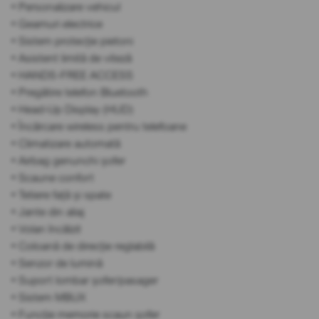
• Personalizare vehicul
• Geamuri electrice
• Sistem protecție pietoni
• Asistent limită de viteză
• HANDS-FREE ACCESS
• Pregătire telefon Bluetooth
• Head-Up Display (HUD)
• Încărcare wireless pentru telefoane
• Climatizare automată
• Airbag genunchi șofer
• Scaune confort
• Tetiere față și spate
• Jante din aliaj
• Volan încălzit
• Coloană de direcție reglabilă
• Senzor de lumină
• Suport lombar șofer/pasager
• Sistem MBUX
• Funcție memorie scaun șofer