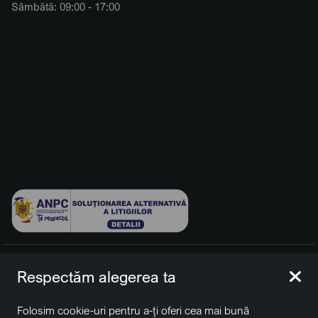
Sâmbătă: 09:00 - 17:00
© 2026 BCCH Group Switzerland AG. Toate drepturile
Respectăm alegerea ta
rezervate.
Platfomă dezvoltată de Workleto.
Folosim cookie-uri pentru a-ți oferi cea mai bună