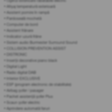
• Oglinzi exterioare rabatabile electric
• Afișaj temperatură exterioară
• Asistent pornire în rampă
• Pardoseală mochetă
• Computer de bord
• Asistent frânare
• Indicator uzură frâne
• Sistem audio Burmester Surround Sound
• COLLISION PREVENTION ASSIST
• DISTRONIC
• Inserții decorative piano black
• Digital Light
• Radio digital DAB
• Interior EXCLUSIVE
• ESP (program electronic de stabilitate)
• Airbag șofer / pasager
• Pachet asistență șofer Plus
• Scaun șofer electric
• Aprindere automată faruri