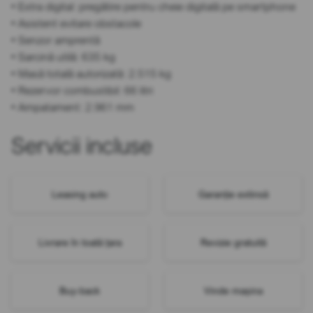
• Extra digital: pregătire pentru cheie digitală pe smartphone
• Asistent evitare obstacole
• Senzor amprentă
• Sarcină utilă: 635 kg
• Masă totală autorizată: 2.515 kg
• Rezervor combustibil: 66 litri
• Ampatament: 2.961 mm
Servicii incluse
Leasing auto
Garanție extinsă
Livrare în toată țara
Revizie gratuită
Buy-back
Vinde mașina