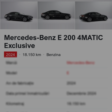
Mercedes-Benz E 200 4MATIC
Exclusive
2024
•
18.150 km
•
Benzina
Marcă
Mercedes-Benz
Model
E
An de fabricație
2024
Data primei înmatriculări
Decembrie 2024
Kilometraj
18.150 km