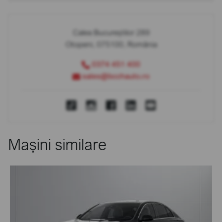
Calea Bucureștilor 289
Otopeni, 075100, România
0374 451 400
sales@bcchauto.ro
Mașini similare