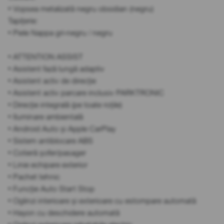
• Vopsea metalizată negru obsidian (negru)
Tapițerie:
• Piele Nappa gri-negru / negru
• ATTENTION ASSIST
• Asistent fază lungă adaptiv
• Asistent activ de direcție
• Asistent activ parcare inclusiv PARKTRONIC
• Direcție integrală (pe toate roțile)
• Iluminare ambientală
• Android Auto și Apple CarPlay
• Sistem antiblocare ABS
• Cotieră șofer/pasager
• Linie echipare exterior
• Pachet tehnic
• Funcție Auto Start Stop
• Oglinzi interioare și exterioare cu estompare automată
• Hayon cu deschidere automată