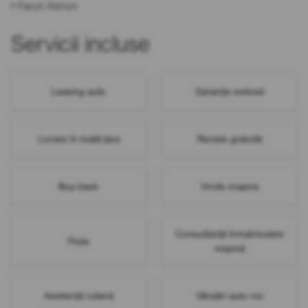
• Faruri Xenon
Servicii incluse
Leasing auto
Garanție extinsă
Livrare în toată țara
Revizie gratuită
Buy-back
Vinde mașina
Consultanță înmatriculare
Flote
mașină
Asistență rutieră
Vânzări auto noi