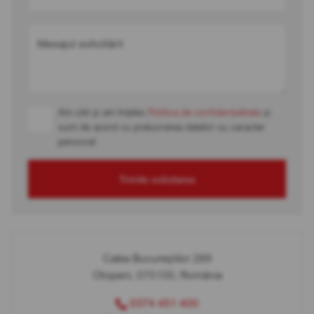
Mesajul solicitării
Am citit și am înțeles
Politica de confidențialitate
și
sunt de acord cu prelucrarea datelor cu caracter
personal
Trimite solicitarea
Calea Bucureștilor 289
Otopeni, 075100, România
0374 451 400