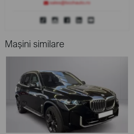
sales@bcchauto.ro
Mașini similare