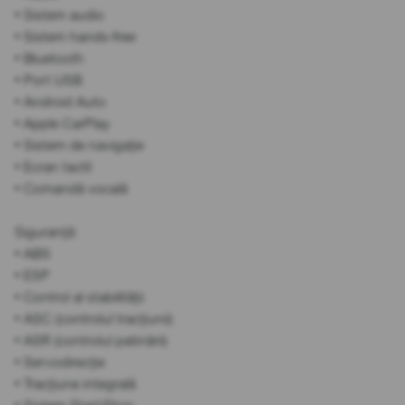
• Sistem audio
• Sistem hands-free
• Bluetooth
• Port USB
• Android Auto
• Apple CarPlay
• Sistem de navigație
• Ecran tactil
• Comandă vocală
Siguranță:
• ABS
• ESP
• Control al stabilității
• ASC (controlul tracțiunii)
• ASR (controlul patinării)
• Servodirecție
• Tracțiune integrală