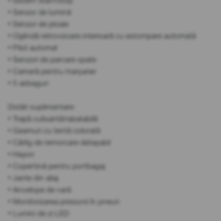
• Sistem Start/Stop
• Senzor de lumină
• Senzor de ploaie
• Oglindă retrovizoare interioară cu estompare automată
• Pilot automat
• Senzori de parcare spate
• Cameră pentru marșarier
• 5 airbaguri
Dotări suplimentare:
• Trapă culisantă/rabatabilă
• Geamuri cu tentă colorată
• Cârlig de remorcare detașabil
• Hayon
• Copertină pentru portbagaj
• Jante din aliaj
• Anvelope de vară
• Monitorizarea presiunii în pneuri
• Lumini de zi LED