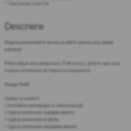
** Toate sumele conțin TVA.
Descriere
Mașina prezentată în anunț se află în parcul unui dealer
partener.
Prețul afișat este prețul brut (TVA inclus), preț în care sunt
incluse comisionul de import și transportul.
Dodge RAM
Interior și confort:
• Închidere centralizată cu telecomandă
• Oglinzi exterioare reglabile electric
• Oglinzi exterioare încălzite
• Oglinzi exterioare rabatabile electric