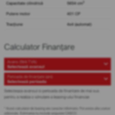
3
Capacitate cilindrică
5654 cm
Putere motor
401 CP
Tracțiune
4x4 (automat)
Calculator Finanțare
Avans (fără TVA)
Selectează avansul
Perioada de finanțare (ani)
Selectează perioada
Selecteaza avansul si perioada de finantare de mai sus
pentru a realiza o simulare a leasing-ului financiar.
* Acest calculator de leasing are caracter informativ. Pot exista alte costuri
adiționale. Estimarea nu include asigurare CASCO.