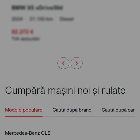
BMW X5 xDrive30d
2024
•
21.150 km
•
Diesel
82.272 €
TVA deductibil
Cumpără mașini noi și rulate
Modele populare
Caută după brand
Caută după caros
Mercedes-Benz GLE