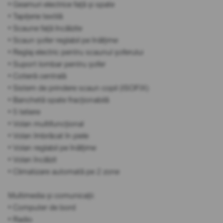
• Geamuri electrice față și spate
• Tapițerie textilă
• Scaune față încălzite
• Scaun șofer reglabil pe înălțime
• Reglaj electric pentru scaunul șoferului
• Suport lombar pentru șofer
• Cotieră centrală
• Sistem de prindere scaun copil (ISOFIX)
• Banchetă spate fracționabilă
• 5 tetiere
• Volan multifuncțional
• Volan îmbrăcat în piele
• Volan reglabil pe înălțime
• Volan încălzit
• Climatizare automată pe 2 zone
Multimedia și comunicații:
• Computer de bord
• Radio