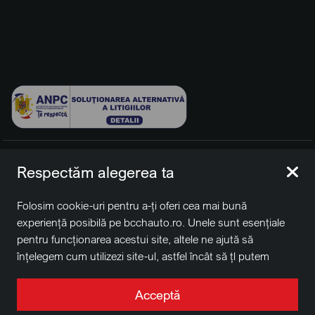
© 2026 BCCH Group Switzerland AG. Toate drepturile
Respectăm alegerea ta
rezervate.
Platfomă dezvoltată de Workleto.
Folosim cookie-uri pentru a-ți oferi cea mai bună
BCCH Auto Switzerland este o marcă a societății
BCCH
experiență posibilă pe bcchauto.ro. Unele sunt esențiale
Group Switzerland AG
pentru funcționarea acestui site, altele ne ajută să
Sediu social: David Business Center, Str. Erou Iancu Nicolae
înțelegem cum utilizezi site-ul, astfel încât să țl putem
nr. 29, Voluntari, Ilfov
îmbunătăți. De asemenea, este posibil să folosim cookie-
Nr. de înregistrare la Registrul Comerțului J2022004957230,
uri în scopuri de targetare. Apasă pe „Acceptă toate”
Acceptă
CUI RO41848769
pentru a continua așa cum este specificat, sau apasă pe