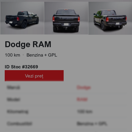
Dodge RAM
100 km
•
Benzina + GPL
ID Stoc #32669
Vezi preț
Marcă
Dodge
Model
RAM
Kilometraj
100 km
Combustibil
Benzina + GPL