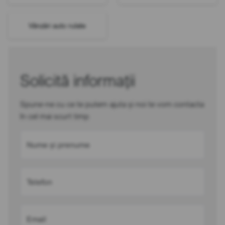
Vânzări auto rulate
Solicită informații
Spune-ne cu ce te putem ajuta și noi te vom contacta
în cel mai scurt timp
Nume și prenume
Telefon
Email