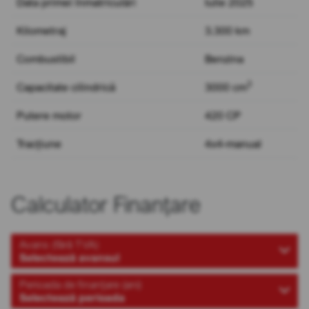
Data primei înmatriculări
Iulie 2025
Kilometraj
3.300 km
Combustibil
Benzina
3
Capacitate cilindrică
3000 cm
Putere motor
420 CP
Tracțiune
4x4-manual
Calculator Finanțare
Avans (fără TVA)
Selectează avansul
Perioada de finanțare (ani)
Selectează perioada