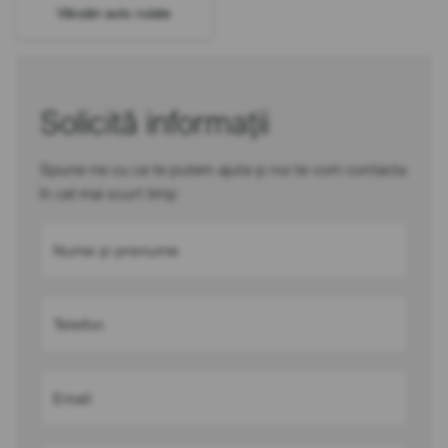
Vânzări auto rulate
Solicită informații
Spune-ne cu ce te putem ajuta și noi te vom contacta
în cel mai scurt timp
Nume și prenume
Telefon
Email