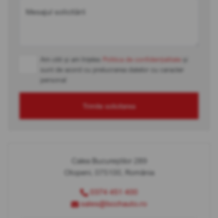
Mesajul solicitării
Am citit și am înțeles
Politica de confidențialitate
și
sunt de acord cu prelucrarea datelor cu caracter
personal
Trimite solicitarea
Calea Bucureștilor 289
Otopeni, 075100, România
0374 451 400
sales@bcchauto.ro