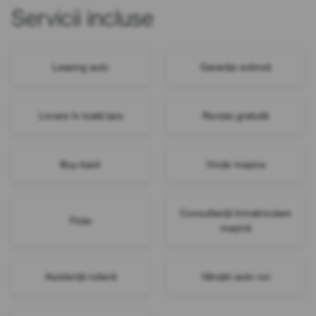
Servicii incluse
Leasing auto
Garanție extinsă
Livrare în toată țara
Revizie gratuită
Buy-back
Vinde mașina
Consultanță înmatriculare
Flote
mașină
Asistență rutieră
Vânzări auto noi