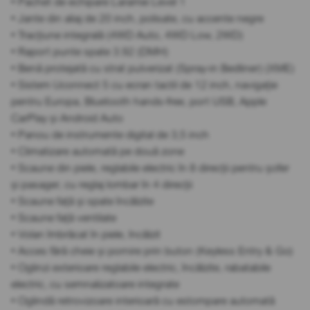
• Pachet de echipare Laramie Level 1
• Jante din aliaj de 20 inch, polisate, cu accente negre
• Tracțiune integrală (4WD Auto, 4WD Low, 2WD)
• Raport punte spate 3.92 (DMH)
• Benă protejată cu strat pulverizat (Spray-in Bedliner) (XME)
• Sistem Uconnect 5 cu ecran tactil de 12 inch, navigație
pentru Europa, Bluetooth hands-free, port USB, Apple
CarPlay și Android Auto
• Panou de instrumente digital de 3,5 inch
• Climatizare automată pe două zone
• Scaune din piele, reglabile electric în 8 direcții pentru șofer
și pasager, cu reglaj lombar în 4 direcții
• Scaune față și spate încălzite
• Scaune față ventilate
• Volan îmbrăcat în piele, încălzit
• Acces fără cheie și pornire prin buton (Keyless Entry & Go)
• Oglinzi exterioare reglabile electric, încălzite, rabatabile
electric, cu semnalizatoare integrate
• Oglindă retrovizoare interioară cu estompare automată