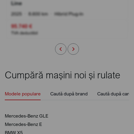
Line
2025
•
8.600 km
•
Hibrid Plug-In
95.740 €
TVA deductibil
Cumpără mașini noi și rulate
Modele populare
Caută după brand
Caută după caros
Mercedes-Benz GLE
Mercedes-Benz E
BMW X5