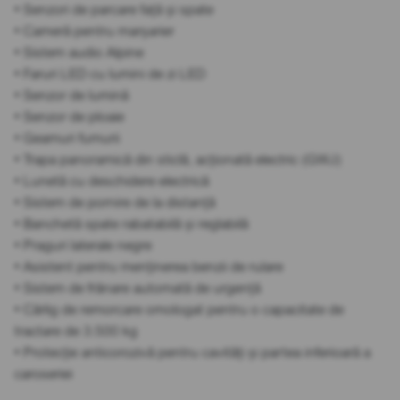
• Senzori de parcare față și spate
• Cameră pentru marșarier
• Sistem audio Alpine
• Faruri LED cu lumini de zi LED
• Senzor de lumină
• Senzor de ploaie
• Geamuri fumurii
• Trapa panoramică din sticlă, acționată electric (GWJ)
• Lunetă cu deschidere electrică
• Sistem de pornire de la distanță
• Banchetă spate rabatabilă și reglabilă
• Praguri laterale negre
• Asistent pentru menținerea benzii de rulare
• Sistem de frânare automată de urgență
• Cârlig de remorcare omologat pentru o capacitate de
tractare de 3.500 kg
• Protecție anticorozivă pentru cavități și partea inferioară a
caroseriei