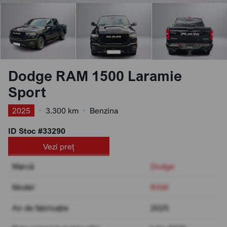
Dodge RAM 1500 Laramie
Sport
2025
•
3.300 km
•
Benzina
ID Stoc #33290
Vezi preț
Marcă
Dodge
Model
RAM
An de fabricație
2025