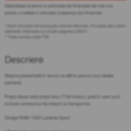
Selecteaza avansul si perioada de finantare de mai sus
pentru a realiza o simulare a leasing-ului financiar.
* Acest calculator de leasing are caracter informativ. Pot exista alte costuri
adiționale. Estimarea nu include asigurare CASCO.
** Toate sumele conțin TVA.
Descriere
Mașina prezentată în anunț se află în parcul unui dealer
partener.
Prețul afișat este prețul brut (TVA inclus), preț în care sunt
incluse comisionul de import și transportul.
Dodge RAM 1500 Laramie Sport