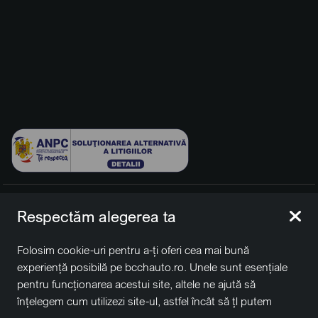
© 2026 BCCH Group Switzerland AG. Toate drepturile
Respectăm alegerea ta
rezervate.
Platfomă dezvoltată de Workleto.
Folosim cookie-uri pentru a-ți oferi cea mai bună
BCCH Auto Switzerland este o marcă a societății
BCCH
experiență posibilă pe bcchauto.ro. Unele sunt esențiale
Group Switzerland AG
pentru funcționarea acestui site, altele ne ajută să
Sediu social: David Business Center, Str. Erou Iancu Nicolae
înțelegem cum utilizezi site-ul, astfel încât să țl putem
nr. 29, Voluntari, Ilfov