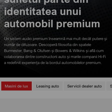
identitatea unui
automobil premium
Un sistem audio premium înseamnă mai mult decât putere și
număr de difuzoare. Descoperă filosofia din spatele
Burmester, Bang & Olufsen și Bowers & Wilkins și află cum
colaborarea dintre constructorii auto și marile companii Hi-Fi
a redefinit experiența de la bordul automobilelor premium.
Masini de lux
Leasing auto
Servicii dealer auto
S