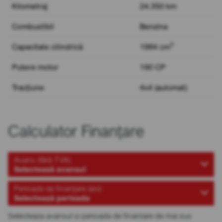
Kilometraj
24.350 km
Combustibil
Benzina
3
Capacitate cilindrică
1984 cm
Putere motor
190 CP
Tracțiune
4x4 (automat)
Calculator Finanțare
Avans (fără TVA)
Selectează avansul
Perioada de finanțare (ani)
Selectează perioada
Selecteaza avansul si perioada de finantare de mai sus