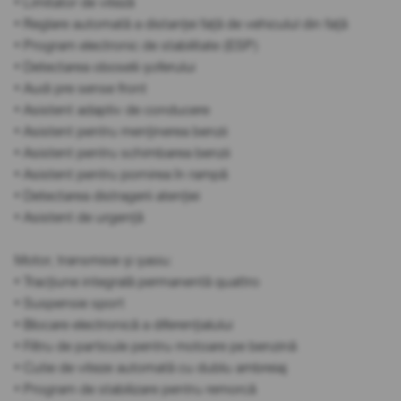
• Limitator de viteză
• Reglare automată a distanței față de vehiculul din față
• Program electronic de stabilitate (ESP)
• Detectarea oboselii șoferului
• Audi pre sense front
• Asistent adaptiv de conducere
• Asistent pentru menținerea benzii
• Asistent pentru schimbarea benzii
• Asistent pentru pornirea în rampă
• Detectarea distragerii atenției
• Asistent de urgență
Motor, transmisie și șasiu:
• Tracțiune integrală permanentă quattro
• Suspensie sport
• Blocare electronică a diferențialului
• Filtru de particule pentru motoare pe benzină
• Cutie de viteze automată cu dublu ambreiaj
• Program de stabilizare pentru remorcă