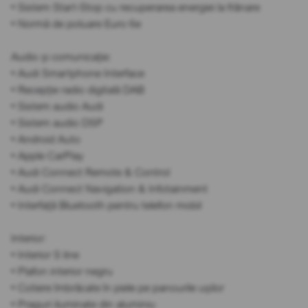
• Sistem Start-Stop cu recuperarea energiei la frânare
• Normă de poluare Euro 6e
Audio și comunicație:
• Audi Smartphone Interface
• Recepție radio digitală DAB
• Sistem audio Audi
• Sistem audio DSP
• Android Auto
• Apple CarPlay
• Audi Connect Remote & Control
• Audi Connect Navigation & Infotainment
• Interfață Bluetooth pentru telefon mobil
Interior:
• Interior S line
• Plafon interior negru
• Cotiere îmbrăcate în piele pe panourile ușilor
• Praguri iluminate din aluminiu