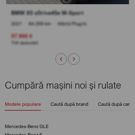
BMW X5 xDrive45e M-Sport
2021
•
64.258 km
•
Hibrid Plug-In
57.900 €
TVA deductibil
Cumpără mașini noi și rulate
Modele populare
Caută după brand
Caută după caros
Mercedes-Benz GLE
Mercedes-Benz E