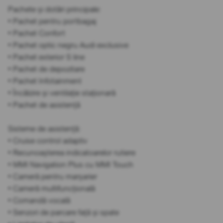
Pachete și dotări principale:
• Pachet pentru portbagaj
• Pachet Confort
• Pachet optic negru Audi exclusive
• Pachet exterior S line
• Pachet de depozitare
• Pachet Infotainment
• Încălzire și ventilație staționară
• Pachet de asistență
Sisteme de asistență:
• Cruise control adaptiv
• Recunoașterea indicatoarelor rutiere
• MMI Navigation Plus cu MMI Touch
• Cameră pentru marșarier
• Cameră multifuncțională
• Comandă vocală
• Senzori de parcare față și spate