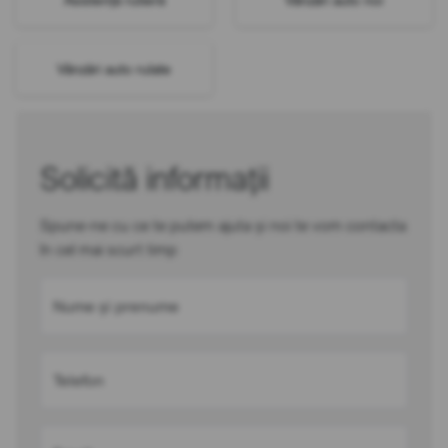
Vânzări auto rulate
Solicită informații
Spune-ne cu ce te putem ajuta și noi te vom contacta
în cel mai scurt timp
Nume și prenume
Telefon