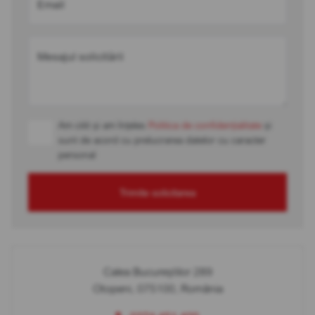
Email
Mesajul solicitării
Am citit și am înțeles
Politica de confidențialitate
și
sunt de acord cu prelucrarea datelor cu caracter
personal
Trimite solicitarea
Calea Bucureștilor 289
Otopeni, 075100, România