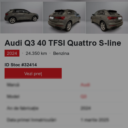
Audi Q3 40 TFSI Quattro S-line
2024
•
24.350 km
•
Benzina
ID Stoc #32414
Vezi preț
Marcă
Audi
Model
Q3
An de fabricație
2024
Data primei înmatriculări
1 martie 2025