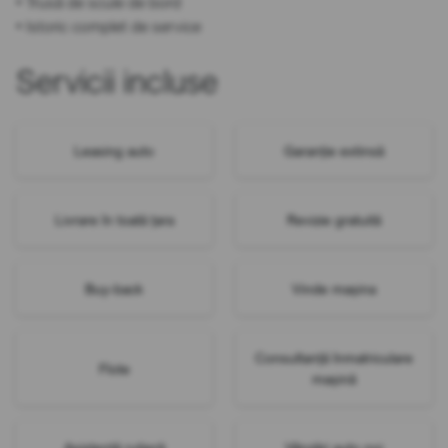
• Trusă de scule de bord
• Istoric complet de service
Servicii incluse
Leasing auto
Garanție extinsă
Livrare în toată țara
Revizie gratuită
Buy-back
Vinde mașina
Consultanță înmatriculare
Flote
mașină
Asistență rutieră
Vânzări auto noi