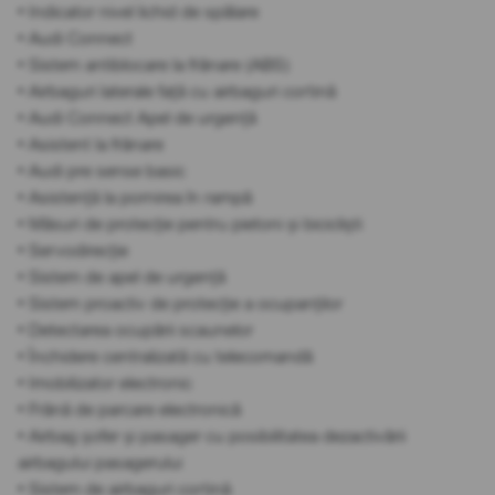
• Indicator nivel lichid de spălare
• Audi Connect
• Sistem antiblocare la frânare (ABS)
• Airbaguri laterale față cu airbaguri cortină
• Audi Connect Apel de urgență
• Asistent la frânare
• Audi pre sense basic
• Asistență la pornirea în rampă
• Măsuri de protecție pentru pietoni și bicicliști
• Servodirecție
• Sistem de apel de urgență
• Sistem proactiv de protecție a ocupanților
• Detectarea ocupării scaunelor
• Închidere centralizată cu telecomandă
• Imobilizator electronic
• Frână de parcare electronică
• Airbag șofer și pasager cu posibilitatea dezactivării
airbagului pasagerului
• Sistem de airbaguri cortină