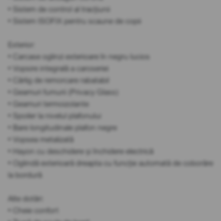
• Sistem de control al tracțiunii
• Sistem ISOFIX pentru scaune de copii
Exterior:
• Carcase oglinzi exterioare în negru lucios
• Vopsire integrală a caroseriei
• Cârlig de remorcare rabatabil
• Geamuri fumurii (Privacy Glass)
• Geamuri termoizolante
• Spoiler la nivelul plafonului
• Bare longitudinale plafon negre
• Vopsea metalizată
• Hayon cu deschidere și închidere electrică
• Oglindă exterioară dreapta cu funcție automată de coborâre
la bordură
Alte dotări:
• Cheie confort