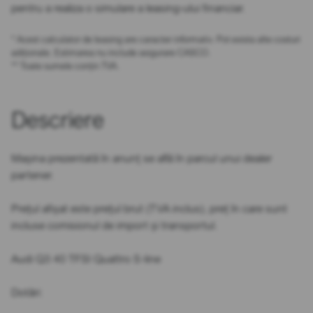
pentru a realiza o simulare a leasing-ului financiar.
* Acest calculator de leasing are caracter informativ. Pot exista alte costuri
adiționale. Estimarea nu include asigurare CASCO.
** Toate sumele conțin TVA.
Descriere
Mașina prezentată în anunț se află în parcul unui dealer
partener.
Prețul afișat este prețul brut (TVA inclus), preț în care sunt
incluse comisionul de import și transportul.
Audi Q3 40 TFSI Quattro S-line
Dotări: