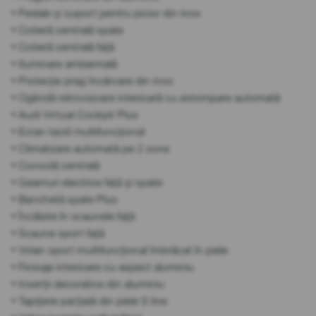
• Pedale și suport pentru picior din inox
• Cotieră centrală spate
• Cotieră centrală față
• Iluminare ambientală
• Protecție prag încărcare din inox
• Oglindă retrovizoare interioară cu estompare automată
• Audi Virtual Cockpit Plus
• Ecran tactil multifuncțional
• Climatizare automată pe 2 zone
• Consolă centrală
• Geamuri electrice față și spate
• Banchetă spate Plus
• Încălzire în scaunele față
• Scaune sport față
• Volan sport multifuncțional îmbrăcat în piele
• Finisaje interioare cu aspect aluminiu
• Inserții decorative din aluminiu
• Tapițerie parțială din piele S line