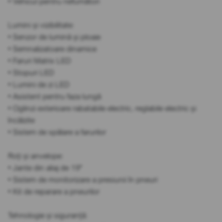
• Vehicul pentru nefumători
Lumini și vizibilitate:
• Senzor de lumină și ploaie
• Semnalizatoare dinamice
• Faruri Matrix LED
• Stopuri LED
• Lumini de zi LED
• Asistent pentru faza lungă
• Oglinzi exterioare rabatabile electric, reglabile electric și
încălzite
• Sistem de spălare a farurilor
Roți și anvelope:
• Jante din aliaj de 19"
• Sistem de monitorizare a presiunii în pneuri
• Kit de reparare a pneurilor
Tehnologie și siguranță: