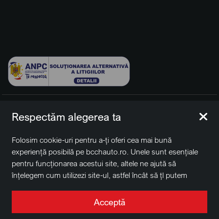
© 2026 BCCH Group Switzerland AG. Toate drepturile
Respectăm alegerea ta
rezervate.
Platfomă dezvoltată de Workleto.
Folosim cookie-uri pentru a-ți oferi cea mai bună
BCCH Auto Switzerland este o marcă a societății
BCCH
experiență posibilă pe bcchauto.ro. Unele sunt esențiale
Group Switzerland AG
pentru funcționarea acestui site, altele ne ajută să
Sediu social: David Business Center, Str. Erou Iancu Nicolae
înțelegem cum utilizezi site-ul, astfel încât să țl putem
nr. 29, Voluntari, Ilfov
îmbunătăți. De asemenea, este posibil să folosim cookie-
Nr. de înregistrare la Registrul Comerțului J2022004957230,
uri în scopuri de targetare. Apasă pe „Acceptă toate”
Acceptă
CUI RO41848769
pentru a continua așa cum este specificat, sau apasă pe