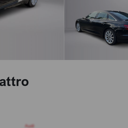
attro
Audi