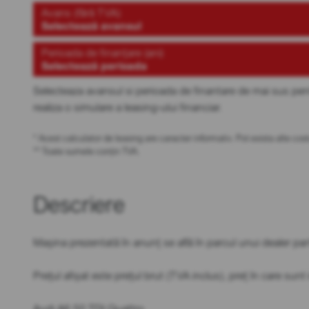
Avans (fără TVA)
Selectează avansul
Perioada de finanțare (ani)
Selectează perioada
Selecteaza avansul si perioada de finantare de mai sus pen
realiza o simulare a leasing-ului financiar.
* Acest calculator de leasing are caracter informativ. Pot exista alte c
** Toate sumele conțin TVA.
Descriere
Mașina prezentată în anunț se află în parcul unui dealer par
Prețul afișat este prețul brut (TVA inclus), preț în care sun
Audi A6 50 TDI Quattro