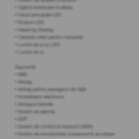
• Oglinzi exterioare încălzite.
• Faruri principale LED.
• Stopuri LED.
• Head-Up Display.
• Cameră video pentru marșarier.
• Lumini de zi cu LED.
• Lumini de zi.
Siguranță
• ABS.
• Airbag.
• Airbag pentru pasagerul din față.
• Imobilizator electronic.
• Airbaguri laterale.
• Sistem de alarmă.
• ESP.
• Sistem de control al tracțiunii (ASR).
• Sistem de monitorizare a presiunii în anvelope.