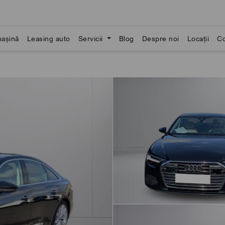
așină
Leasing auto
Servicii
Blog
Despre noi
Locații
Co