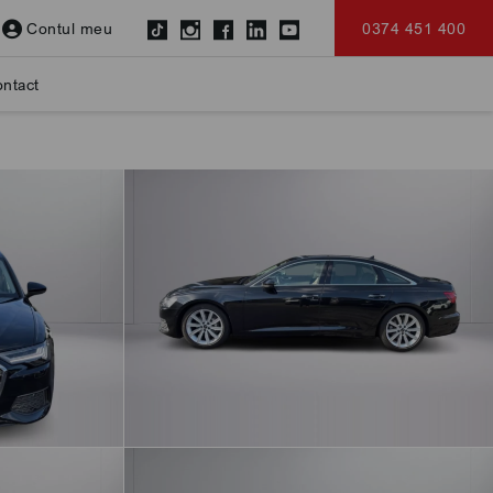
Contul meu
0374 451 400
ntact