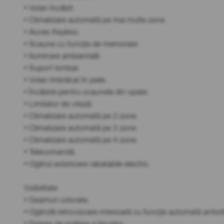
• Volan încălzit.
• Climatizare automată pe mai multe zone.
• Acces Keyless.
• Scaune cu funcție de memorare.
• Iluminare ambientală.
• Suport lombar.
• Volan îmbrăcat în piele.
• Încălzire pentru scaunele din spate.
• Limitator de viteză.
• Climatizare automată pe 2 zone.
• Climatizare automată pe 3 zone.
• Climatizare automată pe 4 zone.
• Telecomandă.
• Oglinzi exterioare rabatabile electric.
Vizibilitate
• Geamuri colorate.
• Oglindă retrovizoare interioară cu funcție automată antiorb
• Sistem de spălare a farurilor.