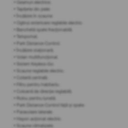
• Geamuri electrice.
• Tapițerie din piele.
• Încălzire în scaune.
• Oglinzi exterioare reglabile electric.
• Banchetă spate fracționabilă.
• Tempomat.
• Park Distance Control.
• Încălzire staționară.
• Volan multifuncțional.
• Sistem Keyless-Go.
• Scaune reglabile electric.
• Cotieră centrală.
• Filtru pentru habitaclu.
• Coloană de direcție reglabilă.
• Rulou pentru lunetă.
• Park Distance Control față și spate.
• Parasolare laterale.
• Hayon acționat electric.
• Scaune climatizate.