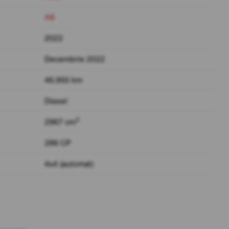
A6
2022
Decembrie 2022
46.950 km
Diesel
3
2967 cm
286 CP
4x4 (automat)