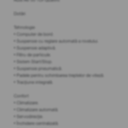
Dotări
Tehnologie
• Computer de bord.
• Suspensie cu reglare automată a nivelului.
• Suspensie adaptivă.
• Filtru de particule.
• Sistem Start/Stop.
• Suspensie pneumatică.
• Padele pentru schimbarea treptelor de viteză.
• Tracțiune integrală.
Confort
• Climatizare.
• Climatizare automată.
• Servodirecție.
• Închidere centralizată.