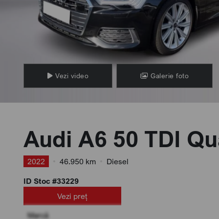
Vezi video
Galerie foto
Audi A6 50 TDI Qu
2022
•
46.950 km
•
Diesel
ID Stoc #33229
Vezi preț
Marcă