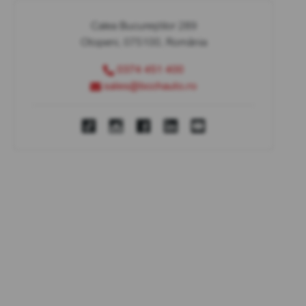
Calea Bucureștilor 289
Otopeni, 075100, România
0374 451 400
sales@bcchauto.ro