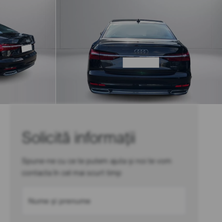
Solicită informații
Spune-ne cu ce te putem ajuta și noi te vom
contacta în cel mai scurt timp
Nume și prenume