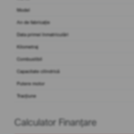
Model
An de fabricație
Data primei înmatriculări
Kilometraj
Combustibil
Capacitate cilindrică
Putere motor
Tracțiune
Calculator Finanțare