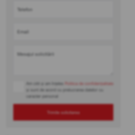
Telefon
Email
Mesajul solicitării
Am citit și am înțeles
Politica de confidențialitate
și sunt de acord cu prelucrarea datelor cu
caracter personal
Trimite solicitarea