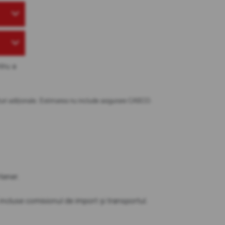
tru a
osturi adiționale. Estimarea nu include asigurare CASCO.
tener.
t incluse comisionul de import și transportul.