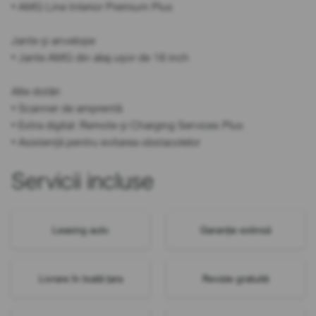
• AMG Line Interior Premium Plus
Jante și anvelope
• Jante AMG din aliaj ușor de 18 inch
Alte dotări
• Scanner de amprentă
• Extra digital: Remote și Charging Services Plus
• Asistență pentru evitarea obstacolelor
Servicii incluse
Leasing auto
Garanție extinsă
Livrare în toată țara
Revizie gratuită