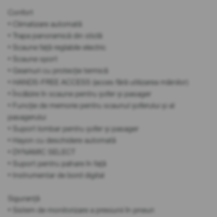
Confort
• Climatizare automată
• Trapa panoramică din sticlă
• Scaune față reglabile electric
• Scaune sport
• Geamuri cu protecție termică
• HANDS-FREE ACCESS (acces fără utilizarea mâinilor)
• Încălzire în scaune pentru șofer și pasager
• Funcție de memorie pentru scaunul șoferului și al
pasagerului
• Suport lombar pentru șofer și pasager
• Hayon cu deschidere automată
• DYNAMIC SELECT
• Suport pentru pahare în față
• Instrumentar de bord digital
Siguranță
• Sistem de monitorizare a presiunii în pneuri