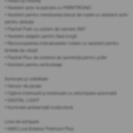
• Head-up Display
• Asistent activ la parcare cu PARKTRONIC
• Asistent pentru menținerea benzii de rulare cu asistent activ
pentru direcție
• Pachet Park cu sistem de camere 360°
• Asistent adaptiv pentru faza lungă
• Recunoașterea indicatoarelor rutiere cu asistent pentru
limitele de viteză
• Pachet Plus de sisteme de asistență pentru șofer
• Asistent pentru ambuteiaje
Iluminare și vizibilitate
• Senzor de ploaie
• Oglinzi interioară și exterioare cu estompare automată
• DIGITAL LIGHT
• Iluminare ambientală multicoloră
Linie de echipare
• AMG Line Exterior Premium Plus