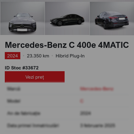
Mercedes-Benz C 400e 4MATIC
2024
•
23.350 km
•
Hibrid Plug-In
ID Stoc #33672
Vezi preț
Marcă
Mercedes-Benz
Model
C
An de fabricație
2024
Data primei înmatriculări
3 februarie 2025