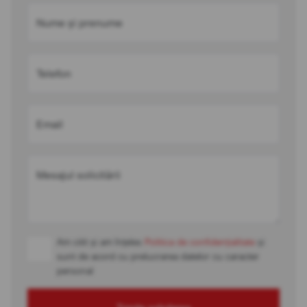
Nume și prenume
Telefon
Email
Mesajul solicitării
Am citit și am înțeles
Politica de confidențialitate
și
sunt de acord cu prelucrarea datelor cu caracter
personal