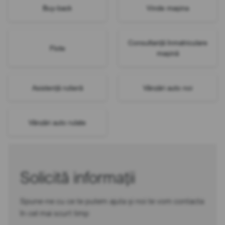
Buy-back
Vinde mașina
Consultanță înmatriculare
Flote
mașină
Asistență rutieră
Vânzări auto noi
Vânzări auto rulate
Solicită informații
Spune-ne cu ce te putem ajuta și noi te vom contacta
în cel mai scurt timp