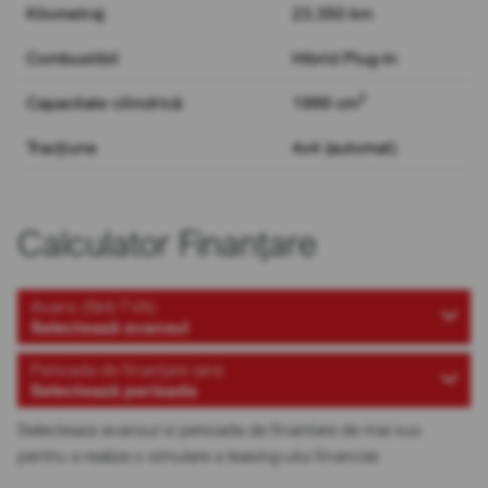
Kilometraj
23.350 km
Combustibil
Hibrid Plug-In
3
Capacitate cilindrică
1999 cm
Tracțiune
4x4 (automat)
Calculator Finanțare
Avans (fără TVA)
Selectează avansul
Perioada de finanțare (ani)
Selectează perioada
Selecteaza avansul si perioada de finantare de mai sus
pentru a realiza o simulare a leasing-ului financiar.