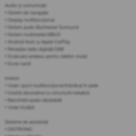
Audio și comunicații
• Sistem de navigație
• Display multifuncțional
• Sistem audio Burmester Surround
• Sistem multimedia MBUX
• Android Auto și Apple CarPlay
• Recepție radio digitală DAB
• Încărcare wireless pentru telefon mobil
• Ecran tactil
Interior
• Volan sport multifuncțional îmbrăcat în piele
• Inserții decorative cu structură metalică
• Banchetă spate rabatabilă
• Volan încălzit
Sisteme de asistență
• DISTRONIC