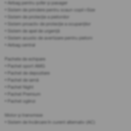
• Airbag pentru șofer și pasager
• Sistem de prindere pentru scaun copil i-Size
• Sistem de protecție a pietonilor
• Sistem proactiv de protecție a ocupanților
• Sistem de apel de urgență
• Sistem acustic de avertizare pentru pietoni
• Airbag central
Pachete de echipare
• Pachet sport AMG
• Pachet de depozitare
• Pachet de iarnă
• Pachet Night
• Pachet Premium
• Pachet oglinzi
Motor și transmisie
• Sistem de încărcare în curent alternativ (AC)