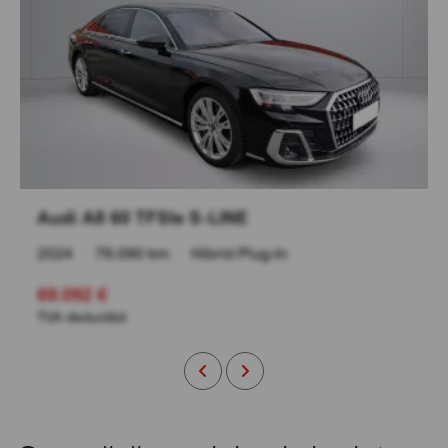
Audi A8 60 TFSIe S-LINE
2024
•
78.090 km
•
Hibrid Plug-In
69.092 €
TVA deductibil