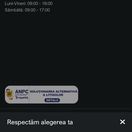
Luni-Vineri: 09:00 - 18:00
Sâmbătă: 09:00 - 17:00
© 2026 BCCH Group Switzerland AG. Toate drepturile
Respectăm alegerea ta
rezervate.
Platfomă dezvoltată de Workleto.