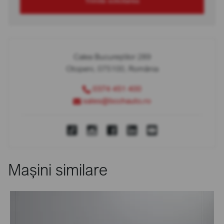
Trimite solicitarea
Calea Bucureștilor 289
Otopeni, 075100, România
0374 451 400
sales@bcchauto.ro
Mașini similare