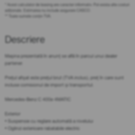
* Acest calculator de leasing are caracter informativ. Pot exista alte costuri
adiționale. Estimarea nu include asigurare CASCO.
** Toate sumele conțin TVA.
Descriere
Mașina prezentată în anunț se află în parcul unui dealer
partener.
Prețul afișat este prețul brut (TVA inclus), preț în care sunt
incluse comisionul de import și transportul.
Mercedes-Benz C 400e 4MATIC
Exterior
• Suspensie cu reglare automată a nivelului
• Oglinzi exterioare rabatabile electric