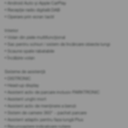
• Android Auto și Apple CarPlay
• Recepție radio digitală DAB
• Operare prin ecran tactil
Interior
• Volan din piele multifuncțional
• Sac pentru schiuri / sistem de încărcare obiecte lungi
• Scaune spate rabatabile
• Încălzire volan
Sisteme de asistență
• DISTRONIC
• Head-up display
• Asistent activ de parcare inclusiv PARKTRONIC
• Asistent unghi mort
• Asistent activ de menținere a benzii
• Sistem de camere 360° – pachet parcare
• Asistent adaptiv pentru faza lungă Plus
• Recunoaștere indicatoare rutiere