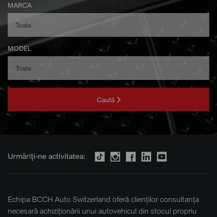
MARCA
MODEL
Caută
Urmăriți-ne activitatea:
Echipa BCCH Auto Switzerland oferă clienților consultanța
necesară achiziționării unui autovehicul din stocul propriu