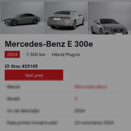
Mercedes-Benz E 300e
2024
•
7.500 km
•
Hibrid Plug-In
ID Stoc #25105
Vezi preț
Marcă
Mercedes-Benz
Model
E
An de fabricație
2024
Data primei înmatriculări
23 octombrie 2024