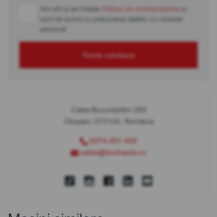
Am citit și am înțeles
Politica de confidențialitate
și
sunt de acord cu prelucrarea datelor cu caracter
personal
Trimite solicitarea
Calea Bucureștilor 289
Otopeni, 075100, România
0374 451 400
sales@bcchauto.ro