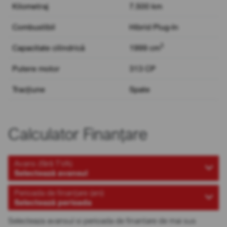
Kilometraj
7.500 km
Combustibil
Hibrid Plug-In
3
Capacitate cilindrică
1999 cm
Putere motor
313 CP
Tracțiune
Spate
Calculator Finanțare
Avans (fără TVA)
Selectează avansul
Perioada de finanțare (ani)
Selectează perioada
Selecteaza avansul si perioada de finantare de mai sus