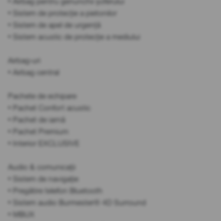
• Airbag pentru genunchii șoferului
• Sistem de protecție a pietonilor
• Sistem de apel de urgență
• Sistem acustic de protecție a mediului
Airbag-uri
• Airbag central
Pachete de echipare
• Pachet Confort acustic
• Pachet de iarnă
• Pachet Premium
• Interior EXCLUSIVE
Audio & comunicații
• Sistem de navigație
• Pregătire telefon Bluetooth
• Sistem audio Burmester® 4D Surround
• MBUX