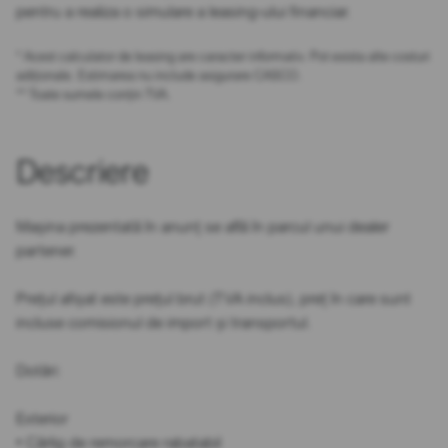
pentru a realiza o simulare a leasing-ului financiar.
* Acest calculator de leasing are caracter informativ. Pot exista alte costuri
adiționale. Estimarea nu include asigurare CASCO.
** Toate sumele conțin TVA.
Descriere
Mașina prezentată în anunț se află în parcul unui dealer
partener.
Prețul afișat este prețul brut (TVA inclus), preț în care sunt
incluse comisionul de import și transportul.
Dotări:
Exterior
• Cârlig de remorcare rabatabil