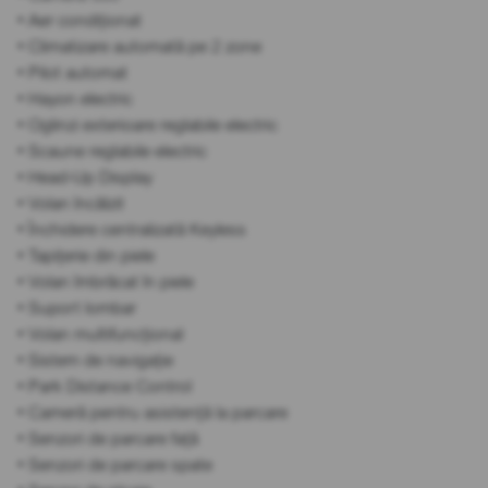
• Aer condiționat
• Climatizare automată pe 2 zone
• Pilot automat
• Hayon electric
• Oglinzi exterioare reglabile electric
• Scaune reglabile electric
• Head-Up Display
• Volan încălzit
• Închidere centralizată Keyless
• Tapițerie din piele
• Volan îmbrăcat în piele
• Suport lombar
• Volan multifuncțional
• Sistem de navigație
• Park Distance Control
• Cameră pentru asistență la parcare
• Senzori de parcare față
• Senzori de parcare spate