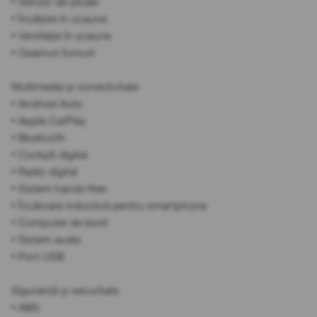
• Senzor de ploaie
• Încălzire în scaune
• Ventilație în scaune
• Geamuri fumurii
Multimedia și conectivitate
• Android Auto
• Apple CarPlay
• Bluetooth
• Cockpit digital
• Radio digital
• Sistem hands-free
• Încărcare inductivă pentru smartphone
• Computer de bord
• Sistem audio
• Port USB
Siguranță și securitate
• ABS