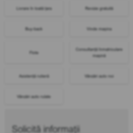
Livrare în toată țara
Revizie gratuită
Buy-back
Vinde mașina
Consultanță înmatriculare
Flote
mașină
Asistență rutieră
Vânzări auto noi
Vânzări auto rulate
Solicită informații