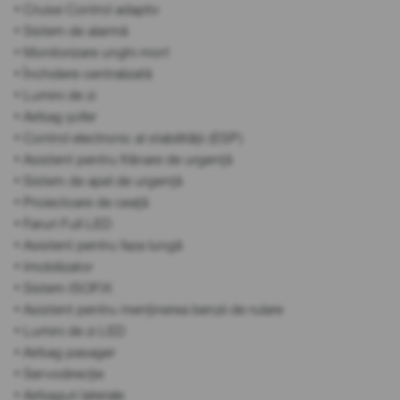
• Cruise Control adaptiv
• Sistem de alarmă
• Monitorizare unghi mort
• Închidere centralizată
• Lumini de zi
• Airbag șofer
• Control electronic al stabilității (ESP)
• Asistent pentru frânare de urgență
• Sistem de apel de urgență
• Proiectoare de ceață
• Faruri Full LED
• Asistent pentru faza lungă
• Imobilizator
• Sistem ISOFIX
• Asistent pentru menținerea benzii de rulare
• Lumini de zi LED
• Airbag pasager
• Servodirecție
• Airbaguri laterale