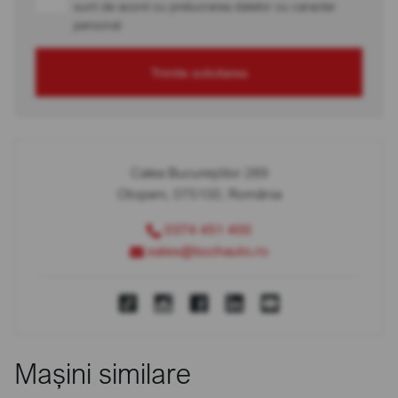
sunt de acord cu prelucrarea datelor cu caracter
personal
Trimite solicitarea
Calea Bucureștilor 289
Otopeni, 075100, România
0374 451 400
sales@bcchauto.ro
Mașini similare