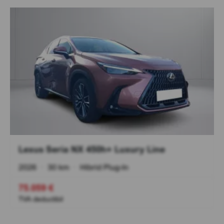
Lexus Seria NX 450h+ Luxury Line
2026
•
30 km
•
Hibrid Plug-In
75.059 €
TVA deductibil