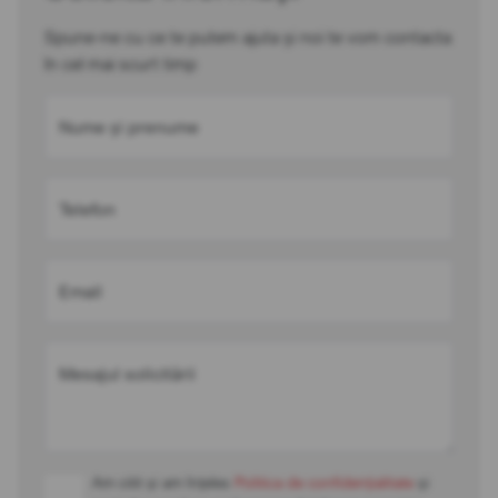
Spune-ne cu ce te putem ajuta și noi te vom contacta
în cel mai scurt timp
Nume și prenume
Telefon
Email
Mesajul solicitării
Am citit și am înțeles
Politica de confidențialitate
și