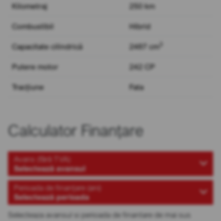
Kilometraj
250 km
Combustibil
Hibrid
3
Capacitate cilindrică
2487 cm
Putere motor
242 CP
Tracțiune
Fata
Calculator Finanțare
Avans (fără TVA)
Selectează avansul
Perioada de finanțare (ani)
Selectează perioada
Selecteaza avansul si perioada de finantare de mai sus