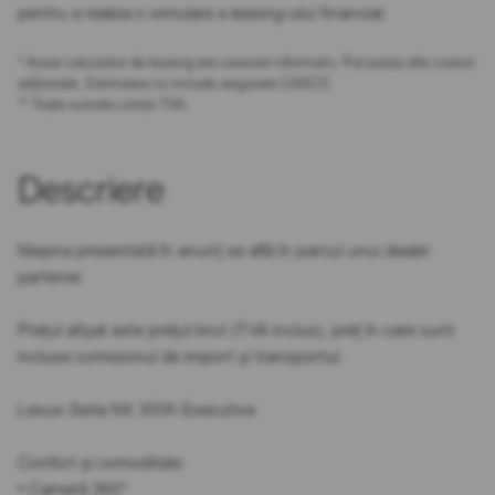
pentru a realiza o simulare a leasing-ului financiar.
* Acest calculator de leasing are caracter informativ. Pot exista alte costuri
adiționale. Estimarea nu include asigurare CASCO.
** Toate sumele conțin TVA.
Descriere
Mașina prezentată în anunț se află în parcul unui dealer
partener.
Prețul afișat este prețul brut (TVA inclus), preț în care sunt
incluse comisionul de import și transportul.
Lexus Seria NX 350h Executive
Confort și comoditate
• Cameră 360°