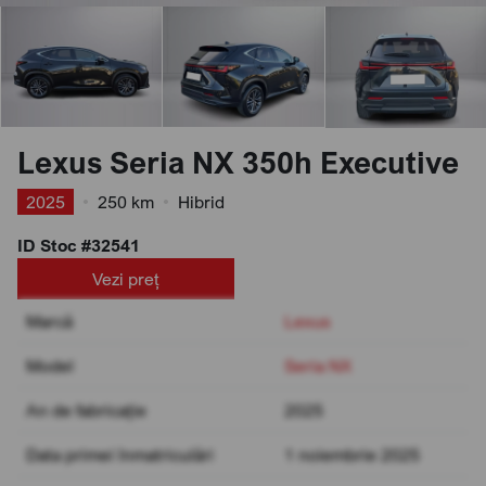
Lexus Seria NX 350h Executive
2025
•
250 km
•
Hibrid
ID Stoc #32541
Vezi preț
Marcă
Lexus
Model
Seria NX
An de fabricație
2025
Data primei înmatriculări
1 noiembrie 2025