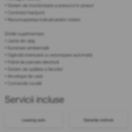
• Sistem de monitorizare a presiunii în pneuri
• Controlul tracțiunii
• Recunoașterea indicatoarelor rutiere
Dotări suplimentare
• Jante din aliaj
• Iluminare ambientală
• Oglindă interioară cu estompare automată
• Frână de parcare electrică
• Sistem de spălare a farurilor
• Anvelope de vară
• Comandă vocală
Servicii incluse
Leasing auto
Garanție extinsă