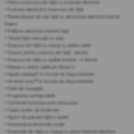
• Perna scaunului din față cu înclinare electrică
• Înclinare electrică a scaunului din față
• Rezemătoare de cap față cu alimentare electrică înainte/
înapoi
• Înălțime electrică a tetierei față
• Tetieră față manuală cu aripi
• Scaunul din față cu masaj cu pietre calde
• Suport pentru scaunul din față - electric
• Scaunul din față cu spătar lombar - 4 direcții
• Masaj cu pietre calde pe rândul 2
• Apple carplay® în funcție de disponibilitate
• Android auto™ în funcție de disponibilitate
• Date de navigație
• Programe configurabile
• Controler la bordul autovehiculului
• Cablu public de încărcare
• Ajutor de parcare față și spate
• Asistență la drumurile rurale
• Scaunele din față cu masaj cu pietre fierbinți electrice