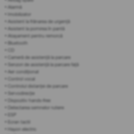
• Alarmă
• Imobilizator
• Asistent la frânarea de urgență
• Asistent la pornirea în pantă
• Atașament pentru remorcă
• Bluetooth
• CD
• Cameră de asistență la parcare
• Senzori de asistență la parcare față
• Aer condiționat
• Control vocal
• Controlul distanței de parcare
• Servodirecție
• Dispozitiv hands-free
• Detectarea semnelor rutiere
• ESP
• Ecran tactil
• Hayon electric