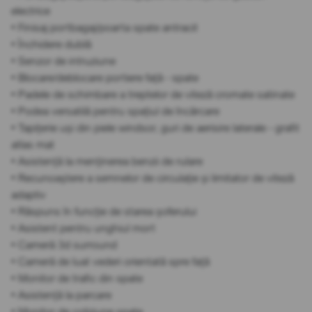
electrice
• Finisaj portbagaj/poarta spate antracit
• Închidere dublă
• Senzor de intruziune
• Blocare/deblocare portiere față - spate
• Padele de schimbare a treptelor de viteză cromate satinate
• Podea versatilă pentru spațiul de încărcare
• Tapițerie uși din piele windsor, guri de aerisire laterale - grafit
atlas mat
• Asistență la menținerea benzii de rulare
• Recunoaștere a semnelor de circulație și limitator de viteză
adaptiv
• Răspuns în funcție de starea șoferului
• Asistent pentru unghiul mort
• Cameră 3d surround
• Cameră de luat vederi orientată spre față
• Monitor de trafic din spate
• Asistență la parcare
• Monitor de coliziune spate