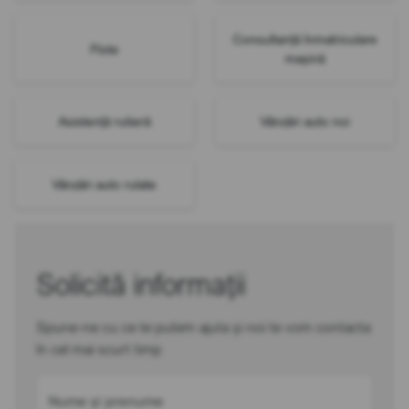
Consultanță înmatriculare
Flote
mașină
Asistență rutieră
Vânzări auto noi
Vânzări auto rulate
Solicită informații
Spune-ne cu ce te putem ajuta și noi te vom contacta
în cel mai scurt timp
Nume și prenume