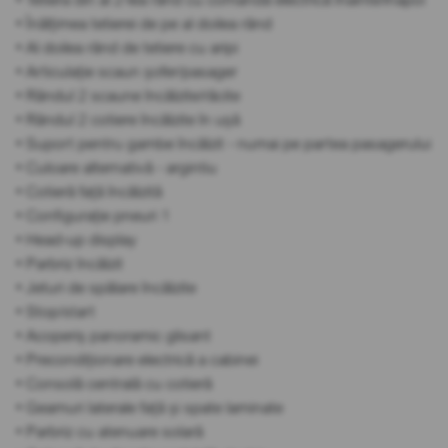
• Înălțimea tetierei de pe al doilea rând
• Al doilea rând de tetiere cu aripi
• Articulație scaun șofer/pasager
• Rândul 2 scaune încălzite/răcite
• Rândul 2 cotiere încălzite în ușă
• Suport pentru gambe încălzit - numai pe partea pasagerului
• Culoare alternativă - argintiu
• Cotieră față încălzită
• Configurație pneuri 1
• Head-up display
• Parbriz încălzit
• Jeturi de spălare încălzite
• Stop/start
• Acoperiș panoramic glisant
• Precondiționare electrică a cabinei
• Consolă centrală cu cotieră
• Geamuri laterale față și spate laminate
• Parbriz cu atenuare solară