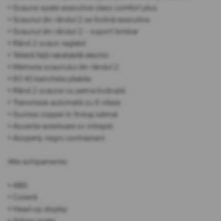
• Scaune spate executive class comfort plus
• Scaunul din rândul 2 se înclină executive
• Scaunul din rândul 2 – suport lombar
• Rând 2 scaun reglabil
• Tetieră față rabatabilă electric
• Memoria scaunului din rândul 2
• 60:40 bancheta pliabila
• Rând 2 scaune cu perna înclinată
• Transmisie automată cu 8 viteze
• Sunrise copper în finisaj satinat
• Accente exterioare sv intrepid
• Acoperiș negru contrastant
Alte echipamente:
• ABS
• Cotieră
• Head-up display
• Airbag spate