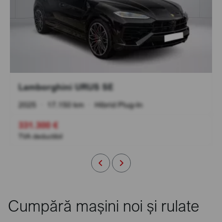
Lamborghini URUS SE
2025
•
17.150 km
•
Hibrid Plug-In
331.300 €
TVA deductibil
Cumpără mașini noi și rulate