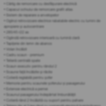
• Cârlig de remorcare cu desfășurare electrică
• Capacul ochiului de remorcare grafit atlas
• Sistem de reparare a anvelopelor
• Oglinzi retrovizoare electrice rabatabile electric cu lumini de
apropiere și autocentrare
• 285/45 r22 as
• Oglindă retrovizoare interioară cu lumină clară
• Tapițerie din lemn de abanos
• Volan încălzit
• Cadru scaun - premium
• Tetieră centrală spate
• Scaun executiv pentru rândul 2
• Scaune față încălzite și răcite
• Cotieră reglabilă pentru șofer
• Memorie pentru scaunele șoferului și pasagerului
• Extensie electrică a pernei
• Scaunul pasagerului îndepărtat îmbunătățit
• Cotieră rând 2 încălzită cu suport pentru pahare
• Tetiera din al 2-lea rând cu comandă electrică înainte/înapoi