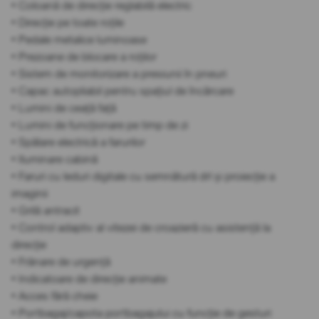
• Coloană de direcție reglabilă electric
• Direcție pe toate roțile
• Pedale metalice luminoase
• Prezoane de blocare a roților
• Sistem de monitorizare a presiunii în pneuri
• Capac autopliabil pentru spațiul de încărcare
• Lumini de ceață față
• Lumini de funcționare pe timp de zi
• Spălare electrică a farurilor
• Iluminare cabină
• Faruri cu leduri digitale cu semnătură drl și proiecție a
imaginii
• Grilă antracit
• Control adaptiv al vitezei de croazieră cu asistență la
direcție
• Frânare de urgență
• Indicatoare de direcție animate
• Acces fără cheie
• Portbagaj/capota portbagajului cu funcție de gesturi