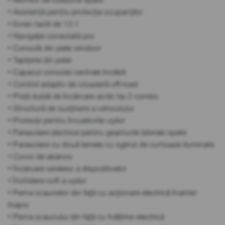
• Asistență pentru protecția ocupanților
• Ecran tactil de 13.1
• Navigație conectată pro
• Consolă din piele windsor
• Tapițerie din piele
• Capacul consolei centrale încălzit
• Control adaptiv de croazieră off-road
• Priză dublă de încărcare ac/dc tip 2 combo
• Structură de susținere a vehiculului
• Protecții pentru încuietorile ușilor
• Parasolare electrice pentru geamurile laterale spate
• Parasolare cu două lamele cu oglinzi de curtoazie iluminate
• Covor de abanos
• Încărcare wireless a dispozitivelor
• Închidere soft a ușilor
• Perna scaunelor din față cu acționare electrică înainte/
înapoi
• Perna scaunului din față cu înălțime electrică