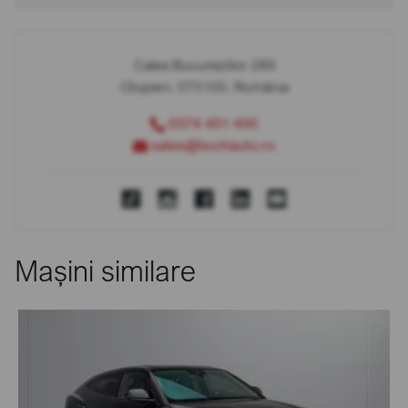
Calea Bucureștilor 289
Otopeni, 075100, România
0374 451 400
sales@bcchauto.ro
Mașini similare