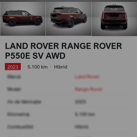
LAND ROVER RANGE ROVER
P550E SV AWD
2023
•
5.100 km
•
Hibrid
Marcă
Land Rover
Model
Range Rover
An de fabricație
2023
Kilometraj
5.100 km
Combustibil
Hibrid