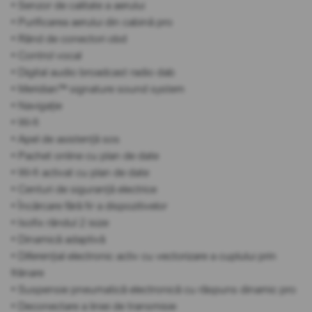
• Senzor de calitate a aerului
• Purificarea aerului din cabină pro
• Rând de conectori obd
• Control vocal
• Digital audio broadcast radio dab
• Meridian™ signature sound system
• Navigație
• Wi-fi
• Apel de asistență sos
• Pachet online cu plan de date
• Wi-fi activat cu plan de date
• Centuri de siguranță electrice
• Încărcare fără fir a dispozitivelor
• Isofix rândul 2 isize
• Dinamică adaptivă
• Diferențial electronic activ cu vectorizare a cuplului prin
frânare
• Suspensie pneumatică electronică cu răspuns dinamic pro
• Deconectare a liniei de transmisie