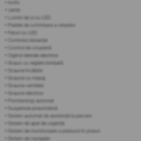
• Isofix
• Jante
• Lumini de zi cu LED
• Padele de schimbare a vitezelor
• Faruri cu LED
• Controlul distanței
• Control de croazieră
• Oglinzi laterale electrice
• Scaun cu reglare lombară
• Scaune încălzite
• Scaune cu masaj
• Scaune ventilate
• Scaune electrice
• Pornire/stop automat
• Suspensie pneumatică
• Sistem automat de asistență la parcare
• Sistem de apel de urgență
• Sistem de monitorizare a presiunii în pneuri
• Sistem de navigație