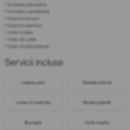
• Acoperiș panoramic
• Închidere centralizată
• Geamuri fumurii
• Geamuri electrice
• Volan încălzit
• Volan din piele
• Volan multifuncțional
Servicii incluse
Leasing auto
Garanție extinsă
Livrare în toată țara
Revizie gratuită
Buy-back
Vinde mașina