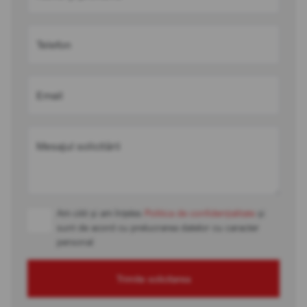
Telefon
Email
Mesajul solicitării
Am citit și am înțeles
Politica de confidențialitate
și
sunt de acord cu prelucrarea datelor cu caracter
personal
Trimite solicitarea