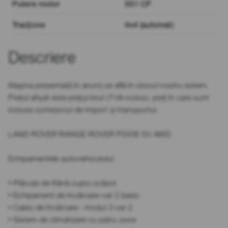
Putere motor
551 CP
Tracțiune
4x4 (automat)
Descriere
Mașina prezentată în anunț se află în stocul nostru extern.
Prețul afișat este prețul brut (TVA inclus), preț în care sunt
incluse comisionul de import și transportul.
LAND ROVER RANGE ROVER P550E SV AWD
Echipamentele autovehiculului:
• Plăcuțe de frână cupru scăzut
• Echipament de încărcare-var 2 basic
• Cablu de încărcare - modul 3 var 2
• Sistem de climatizare cu patru zone