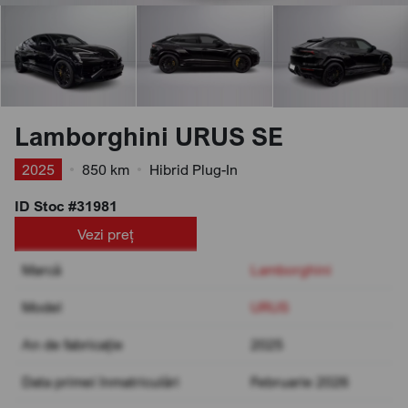
Lamborghini URUS SE
2025
•
850 km
•
Hibrid Plug-In
ID Stoc #31981
Vezi preț
Marcă
Lamborghini
Model
URUS
An de fabricație
2025
Data primei înmatriculări
Februarie 2026