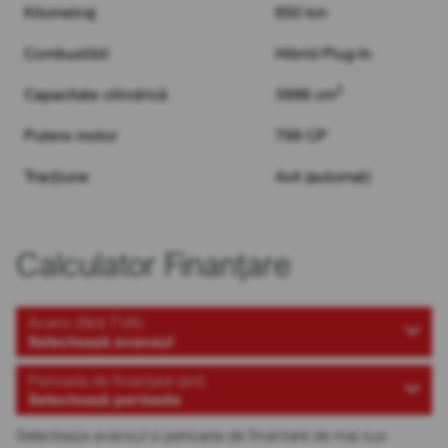
Kilometraj
850 km
Combustibil
Hibrid Plug-In
3
Capacitate cilindrică
3996 cm
Putere motor
799 CP
Tracțiune
4x4 (automat)
Calculator Finanțare
Avans (fără TVA)
Selectează avansul
Perioada de finanțare (ani)
Selectează perioada
Selecteaza avansul si perioada de finantare de mai sus