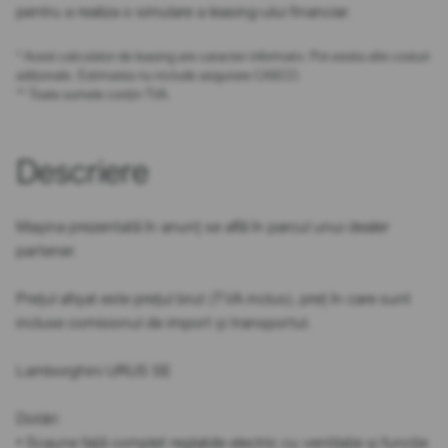
pentru a realiza o simulare a leasing-ului financiar.
* Acest calculator de leasing are caracter informativ. Pot exista alte costuri
adiționale. Estimarea nu include asigurare CASCO.
** Toate sumele conțin TVA.
Descriere
Mașina prezentată în anunț se află în parcul unui dealer
partener.
Prețul afișat este prețul brut (TVA inclus), preț în care sunt
incluse comisionul de import și transportul.
Lamborghini URUS SE
Dotări:
• Scaune față complet reglabile electric cu ventilație și funcție