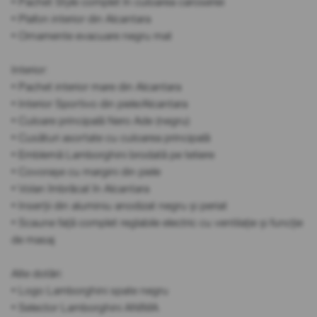
• Pachet Style complet în culoarea caroseriei
• Plafon interior din Alcantara
• Ornamente evacuare negru mat
Interior:
• Pachet interior mare din Alcantara
• Interior Sportivo din piele/Alcantara
• Culoare principală Nero Ade (negru)
• Cusături asortate cu culoarea principală
• Emblemă Lamborghini brodată pe tetiere
• Covorașe cu margini din piele
• Volan îmbrăcat în Alcantara
• Inserții din aluminiu anodizat negru și periat
• Scaune față complet reglabile electric cu ventilație și funcție
de masaj
Alte dotări:
• Logo Lamborghini spate negru
• Selector Lamborghini ANIMA