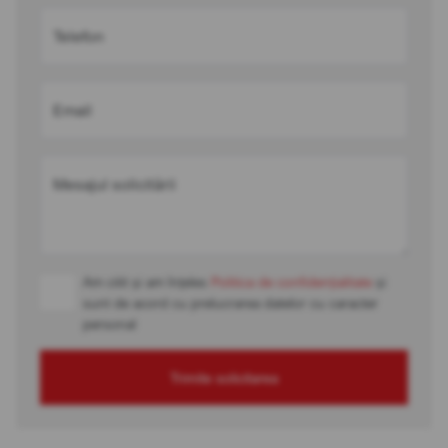
Telefon
Email
Mesajul solicitării
Am citit și am înțeles
Politica de confidențialitate
și
sunt de acord cu prelucrarea datelor cu caracter
personal
Trimite solicitarea