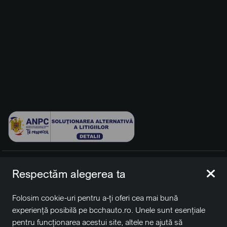
© 2026 BCCH Group Switzerland AG. Toate drepturile
Respectăm alegerea ta
rezervate.
Platfomă dezvoltată de Workleto.
Folosim cookie-uri pentru a-ți oferi cea mai bună
BCCH Auto Switzerland este o marcă a societății
BCCH
experiență posibilă pe bcchauto.ro. Unele sunt esențiale
Group Switzerland AG
pentru funcționarea acestui site, altele ne ajută să