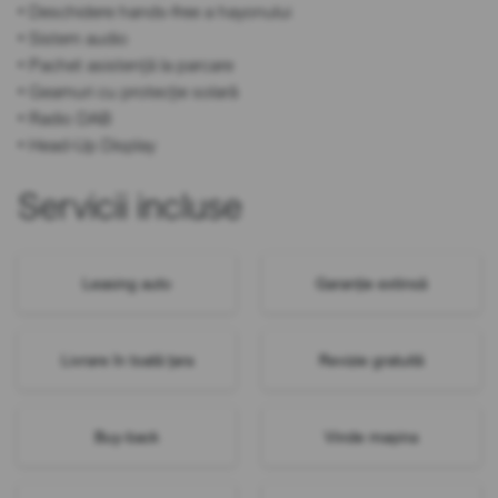
• Deschidere hands-free a hayonului
• Sistem audio
• Pachet asistență la parcare
• Geamuri cu protecție solară
• Radio DAB
• Head-Up Display
Servicii incluse
Leasing auto
Garanție extinsă
Livrare în toată țara
Revizie gratuită
Buy-back
Vinde mașina