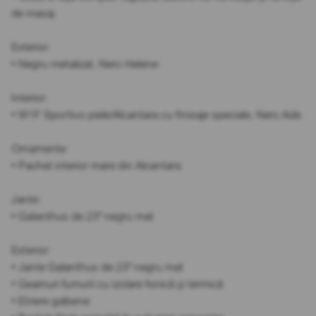
de masaj
Exterior:
• Negru metalizat, Nero Helene
Interior:
• W1F Sportivo piele/Alcantara cu finisaje speciale, Nero Ade
Ornamente:
• Pachet interior mare din Alcantara
Jante:
• Galanthus de 23" negru mat
Exterior:
• Jante Galanthus de 23" negru mat
• Geamuri fumurii cu izolare fonică și termică
• Etriere galbene