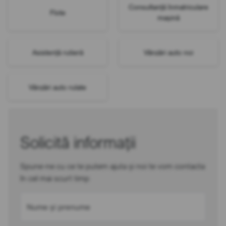
Consultanță înmatriculare
Flote
mașină
Asistență rutieră
Vânzări auto noi
Vânzări auto rulate
Solicită informații
Spune-ne cu ce te putem ajuta și noi te vom contacta
în cel mai scurt timp
Nume și prenume