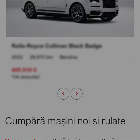
Rolls-Royce Cullinan Black Badge
2022
•
28.870 km
•
Benzina
405.010 €
TVA deductibil
Cumpără mașini noi și rulate