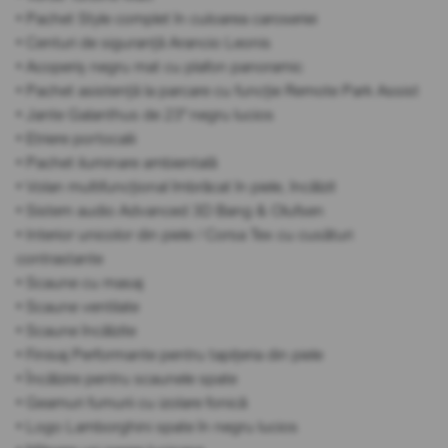
• Pachet Style complet în culoarea caroseriei
• Centuri de siguranță Arancio Leonis
• Acoperiș negru mat cu plafon panoramic
• Pachet asistență la parcare cu funcție Remote Park Assist
• Jante Galanthus de 23" negru lucios
• Etriere portocalii
• Pachet iluminare ambientală
• Volan multifuncțional îmbrăcat în piele, încălzit
• Sistem audio Advanced 3D Bang & Olufsen
• Interior unicolor din piele / Corsa Tex cu cusături
contrastante
• Scaune cu masaj
• Scaune ventilate
• Scaune încălzite
• Finisaj Performante pentru tapițeria din piele
• Încălzire pentru scaunele spate
• Geamuri fumurii cu izolare fonică
• Logo Lamborghini spate în negru lucios