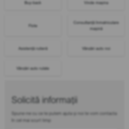
Buy-back
Vinde mașina
Consultanță înmatriculare
Flote
mașină
Asistență rutieră
Vânzări auto noi
Vânzări auto rulate
Solicită informații
Spune-ne cu ce te putem ajuta și noi te vom contacta
în cel mai scurt timp