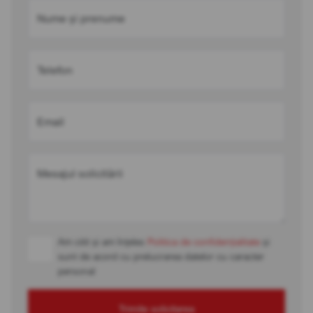
Nume și prenume
Telefon
Email
Mesajul solicitării
Am citit și am înțeles
Politica de confidențialitate
și
sunt de acord cu prelucrarea datelor cu caracter
personal
Trimite solicitarea