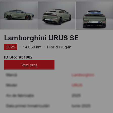
Lamborghini URUS SE
2025
•
14.050 km
•
Hibrid Plug-In
ID Stoc #31982
Vezi preț
Marcă
Lamborghini
Model
URUS
An de fabricație
2025
Data primei înmatriculări
Iunie 2025