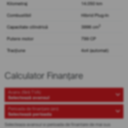
Kilometraj
14.050 km
Combustibil
Hibrid Plug-In
3
Capacitate cilindrică
3996 cm
Putere motor
799 CP
Tracțiune
4x4 (automat)
Calculator Finanțare
Avans (fără TVA)
Selectează avansul
Perioada de finanțare (ani)
Selectează perioada
Selecteaza avansul si perioada de finantare de mai sus