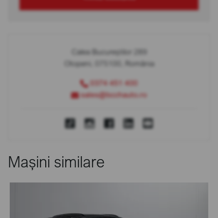
Calea Bucureștilor 289
Otopeni, 075100, România
0374 451 400
sales@bcchauto.ro
Mașini similare