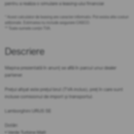
pentru a realiza o simulare a leasing-ului financiar.
* Acest calculator de leasing are caracter informativ. Pot exista alte costuri
adiționale. Estimarea nu include asigurare CASCO.
** Toate sumele conțin TVA.
Descriere
Mașina prezentată în anunț se află în parcul unui dealer
partener.
Prețul afișat este prețul brut (TVA inclus), preț în care sunt
incluse comisionul de import și transportul.
Lamborghini URUS SE
Dotări:
• Verde Turbine Matt