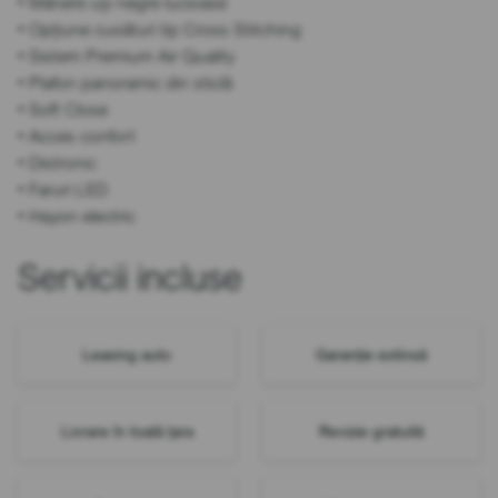
• Mânere uși negre lucioase
• Opțiune cusături tip Cross Stitching
• Sistem Premium Air Quality
• Plafon panoramic din sticlă
• Soft Close
• Acces confort
• Distronic
• Faruri LED
• Hayon electric
Servicii incluse
Leasing auto
Garanție extinsă
Livrare în toată țara
Revizie gratuită