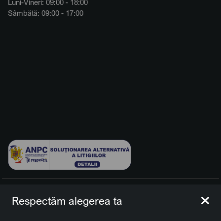
Luni-Vineri: 09:00 - 18:00
Sâmbătă: 09:00 - 17:00
© 2026 BCCH Group Switzerland AG. Toate drepturile
Respectăm alegerea ta
rezervate.
Platfomă dezvoltată de Workleto.