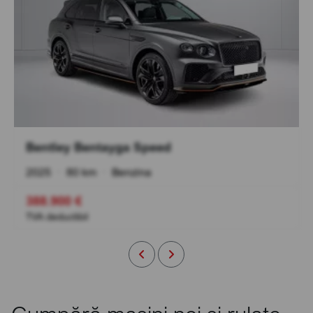
Bentley Bentayga Speed
2025
•
80 km
•
Benzina
388.900 €
TVA deductibil