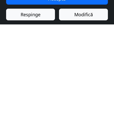
„Acceptă toate” pentru a continua așa cum este
specificat, sau apasă pe butonul „Modifică” pentru a
Respinge
Modifică
alege ce tipuri de cookie-uri dorești să accepți.