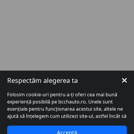
Respectăm alegerea ta
Folosim cookie-uri pentru a-ți oferi cea mai bună
experiență posibilă pe bcchauto.ro. Unele sunt
Contul meu
esențiale pentru funcționarea acestui site, altele ne
ajută să înțelegem cum utilizezi site-ul, astfel încât să
țl putem îmbunătăți. De asemenea, este posibil să
Acasa
Mașini de vânzare
Jaguar
F-Pace
Jaguar F-Pace P400e S
folosim cookie-uri în scopuri de targetare. Apasă pe
Acceptă