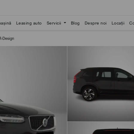
așină
Leasing auto
Servicii
Blog
Despre noi
Locații
Co
-Design