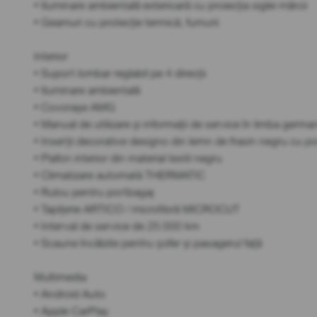
• Iluminare ambientală exterioară cu proiecția siglei mărcii
• Geamuri cu protecție termică, fumurii
Interior
• Suport lombar reglabil pe 4 direcții
• Iluminare ambientală
• Covorașe AMG
• Manual de utilizare și informații de service în limba germa
• Inserții decorative designo din lemn de frasin negru cu po
• Plafon interior din material textil negru
• Climatizare automată THERMATIC
• Rulou pentru portbagaj
• Tapițerie ARTICO / microfibră MICROCUT
• Interval de service de 25.000 km
• Scaune încălzite pentru șofer și pasagerul față
Multimedia
• Android Auto
• Apple CarPlay