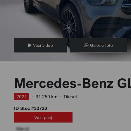
Vezi video
Galerie foto
Mercedes-Benz G
2021
•
91.250 km
•
Diesel
ID Stoc #32720
Vezi preț
Marcă