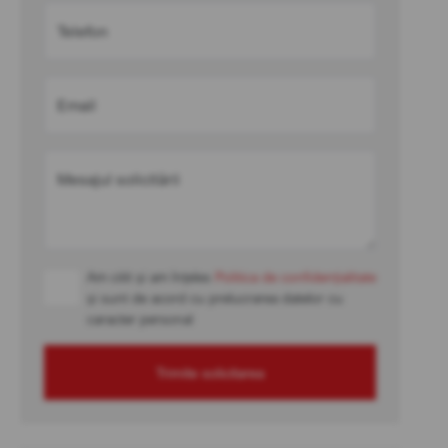
Telefon
Email
Mesajul solicitării
Am citit și am înțeles
Politica de confidențialitate
și sunt de acord cu prelucrarea datelor cu
caracter personal
Trimite solicitarea