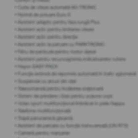
• Cutie de viteze automată 9G-TRONIC
• Normă de poluare Euro 6
• Asistent adaptiv pentru faza lungă Plus
• Asistent activ pentru limitarea vitezei
• Asistent activ pentru direcție
• Asistent activ la parcare cu PARKTRONIC
• Filtru de particule pentru motor diesel
• Asistent pentru recunoașterea indicatoarelor rutiere
• Hayon EASY-PACK
• Funcție extinsă de repornire automată în trafic aglomerat
• Suspensie cu arcuri din oțel
• Telecomandă pentru încălzirea staționară
• Sistem de prindere i-Size pentru scaune copii
• Volan sport multifuncțional îmbrăcat în piele Nappa
• Telefonie multifuncțională
• Trapă panoramică glisantă
• Asistent de parcare cu funcție transversală (UN R79)
• Cameră pentru marșarier