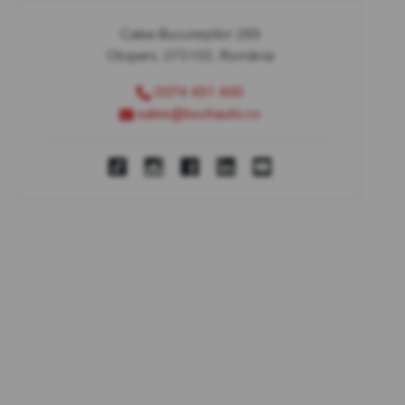
Calea Bucureștilor 289
Otopeni, 075100, România
0374 451 400
sales@bcchauto.ro