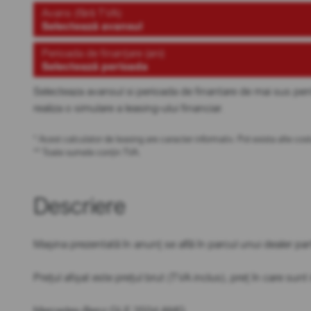
Avans (fără TVA)
Selectează avansul
Perioada de finanțare (ani)
Selectează perioada
Selecteaza avansul si perioada de finantare de mai sus pen
realiza o simulare a leasing-ului financiar.
* Acest calculator de leasing are caracter informativ. Pot exista alte c
** Toate sumele conțin TVA.
Descriere
Mașina prezentată în anunț se află în parcul unui dealer par
Prețul afișat este prețul brut (TVA inclus), preț în care sun
Mercedes-Benz GLE 350d AMG