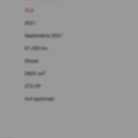
GLE
2021
Septembrie 2021
91.250 km
Diesel
3
2925 cm
272 CP
4x4 (automat)