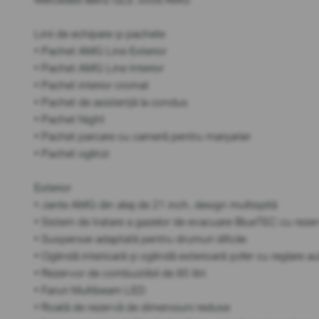
Linii de echipare și pachete
• Pachet AMG Line Exterior
• Pachet AMG Line Interior
• Pachet interior cromat
• Pachet de asistență la condus
• Pachet Night
• Pachet parcare cu cameră pentru marșarier
• Pachet oglinzi
Exterior
• Jante AMG din aliaj de 21 inch, design multispită
• Sistem de tratare a gazelor de evacuare BlueTEC cu rez
• Suspensie adaptată pentru drumuri dificile
• Oglindă interioară și oglindă exterioară șofer cu reglare a
• Rezervor de combustibil de 85 litri
• Faruri Multibeam LED
• Roată de rezervă de dimensiuni reduse