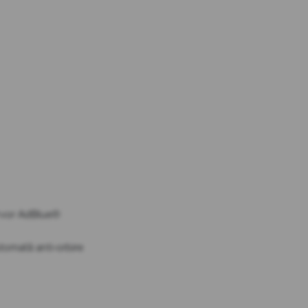
ervor AdBlue®
utomată anti-orbire