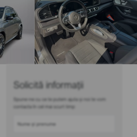
Solicită informații
Spune-ne cu ce te putem ajuta și noi te vom
contacta în cel mai scurt timp
Nume și prenume