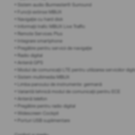
• Sistem audio Burmester® Surround
• Funcții extinse MBUX
• Navigație cu hard disk
• Informații trafic MBUX Live Traffic
• Remote Services Plus
• Integrare smartphone
• Pregătire pentru servicii de navigație
• Radio digital
• Antenă GPS
• Modul de comunicații LTE pentru utilizarea serviciilor digit
• Sistem multimedia MBUX
• Limba panoului de instrumente: germană
• Variantă tehnică modul de comunicații pentru ECE
• Antenă telefon
• Pregătire pentru radio digital
• Widescreen Cockpit
• Porturi USB suplimentare
Confort și mediu