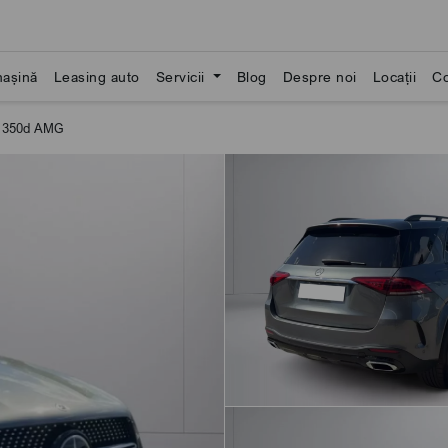
așină
Leasing auto
Servicii
Blog
Despre noi
Locații
Co
 350d AMG