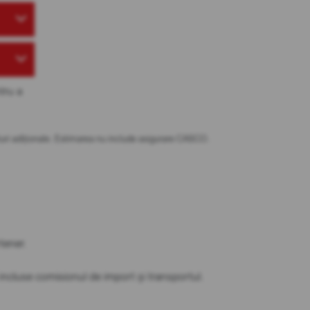
tru a
osturi adiționale. Estimarea nu include asigurare CASCO.
tener.
t incluse comisionul de import și transportul.