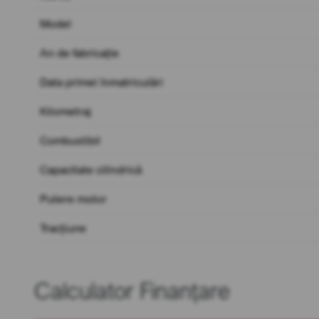
Model
An de fabricație
Data primei înmatriculări
Kilometraj
Combustibil
Capacitate cilindrică
Putere motor
Tracțiune
Calculator Finanțare