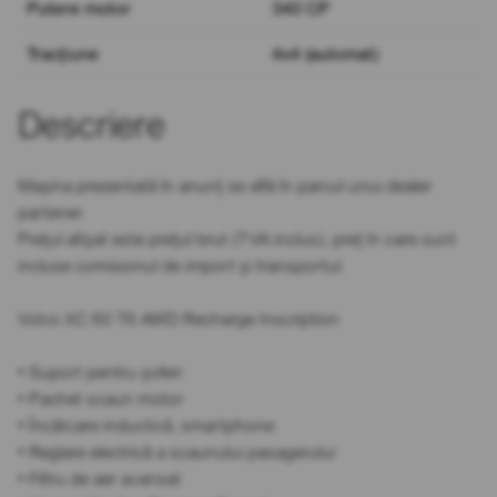
Putere motor
340 CP
Tracțiune
4x4 (automat)
Descriere
Mașina prezentată în anunț se află în parcul unui dealer
partener.
Prețul afișat este prețul brut (TVA inclus), preț în care sunt
incluse comisionul de import și transportul.
Volvo XC 60 T6 AWD Recharge Inscription
• Suport pentru șoferi
• Pachet scaun motor
• Încărcare inductivă, smartphone
• Reglare electrică a scaunului pasagerului
• Filtru de aer avansat