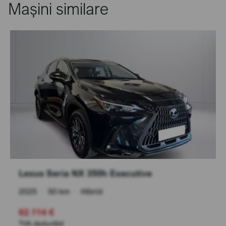
Mașini similare
Lexus Seria NX 350h Executive
2025
•
50 km
•
Hibrid
62.114 €
TVA deductibil