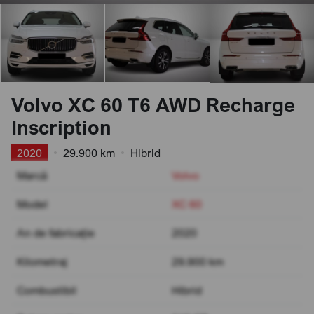
Volvo XC 60 T6 AWD Recharge
Inscription
2020
•
29.900 km
•
Hibrid
Marcă
Volvo
Model
XC 60
An de fabricație
2020
Kilometraj
29.900 km
Combustibil
Hibrid