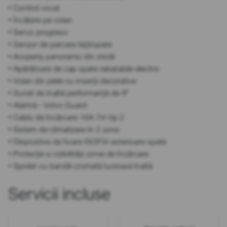
• Control vocal
• Încălzire pe volan
• Servo progresiv
• Senzor de parcare față/spate
• Acoperiș panoramic din sticlă
• Apărătoare de cap spate rabatabile electric
• Volan din piele cu inserții decorative
• Sunet de înaltă performanță de 9"
• Alarmă - Volvo Guard
• Cablu de încărcare 16A 7m tip 2
• Sistem de climatizare în 2 zone
• Dispozitive de fixare ISOFIX exterioare spate
• Protecție a vizibilității zonei de încărcare
• Spoiler cu bandă cromată lucioasă înaltă
Servicii incluse