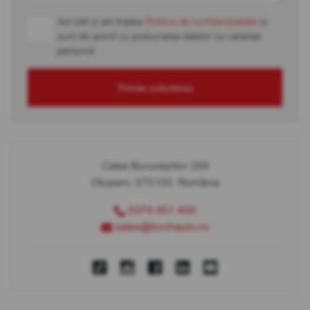
Am citit și am înțeles
Politica de confidențialitate
și
sunt de acord cu prelucrarea datelor cu caracter
personal
Trimite solicitarea
Calea Bucureștilor 289
Otopeni, 075100, România
0374 451 400
sales@bcchauto.ro