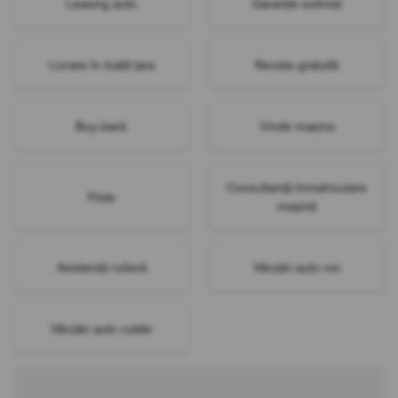
Leasing auto
Garanție extinsă
Livrare în toată țara
Revizie gratuită
Buy-back
Vinde mașina
Consultanță înmatriculare
Flote
mașină
Asistență rutieră
Vânzări auto noi
Vânzări auto rulate