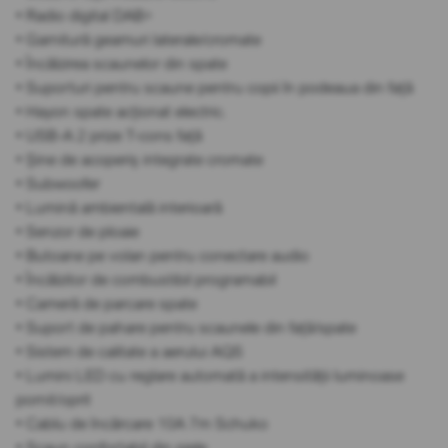
• Radio digital DAB+
• Garnitură geamuri laterale/cromate
• Încălzirea scaunelor din spate
• Suporturi pentru scaune pentru copii în podeaua din față
• Hayon spate acționat electric.
• USB-A 2 prize T-cons față
• Șine de acoperiș integrate cromate
• Subwoofer
• Lumină ambientală interioară
• Senzor de ploaie
• Butoane pe volan pentru conectare audio
• Încălzitor de combustibil programabil
• Cameră de parcare spate
• Suport de pahare pentru scaunele din față/spate
• Sistem de calitate a aerului AQS
• Lumini LED cu reglare automată a intensității luminoase
pornit/oprit
• Cablu de încărcare 10A 7m Schuko
• Scaun confortabil din piele