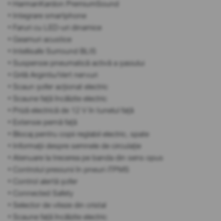
• HarmanKardon PremiumSound
• Integrare smartphone
• Faruri cu LED-uri dinamice
• Geamuri acustice
• Intellisafe Surround BLIS
• Suspensie pneumatică activă a șasiului
• Grilă Argintiu/Vert nervuri
• Scaun șofer acționat electric
• Scaune față încălzite electric
• Priză electrică de 12 V în tunelul față
• Extensie pernă față
• Blocaj pentru copii reglabil electric, spate
• Informații despre semnele de circulație
• Atenuare la trecerea pe banda din sens opus
• Controlul presiunii în pneuri iTPMS
• Control alertă șofer
• Connected Safety
• Selector de viteze din cristal
• Scaune față încălzite electric