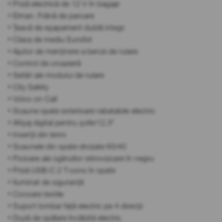
• Priză electrică de 12 V în bagaje
• Elman. Frână de parcare
• Țeavă de eșapament dublă integr.
• Clasa de mediu Euro6d
• Ajutor de menținere a benzii de rulare
• Control de croazieră
• Setări ale modului de rulare
• City Safety
• Volvo on Call
• Scaune spate exterioare rabatabile electric
• Afișaj digital pentru șofer12,3"
• Inserții din lemn
• Scaunele din spate divizate 60/40
• Picioare ale oglinzilor retrovizoare în negru
• Priză USB-C 2 T-cons în spate
• Iluminat de siguranță
• Covoare textile
• Suport lombar față electric pe 4 direcții
• Duză de spălare încălzită electric