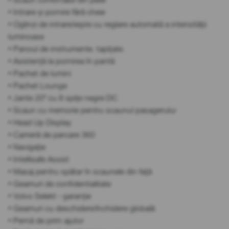
• Intrare și pornire fără cheie
• Oglinzi de intrare/ieșire cu reglare automată a intensității
luminoase
• Panoul de instrumente. tapițate.
• Asistență la pornirea în pantă
• Pachet de lumini
• Pachet Lounge
• Jante 20" cu 8 spițe negre DC
• Scaun cu memorie pentru scaunul pasagerului
• Head Up Display
• Cameră de parcare 360
• Navigație
• Intellisafe Assist
• Masaj pentru spătar în scaunele din față
• Geamuri de confidentialitate
• Volvo Selekt - garanție
• Geamuri cu deschidere/închidere globală
• Pernă de prim ajutor