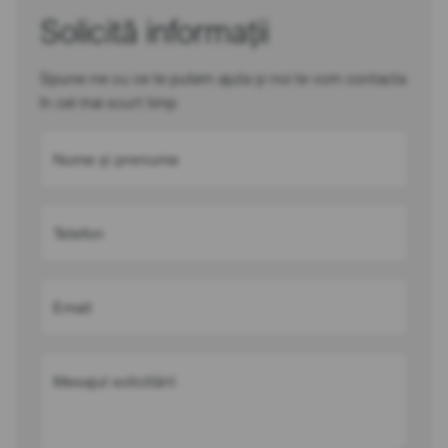
Solicită informații
Spune-ne cu ce te putem ajuta și noi te vom contacta
în cel mai scurt timp
Nume și prenume
Telefon
Email
Mesajul solicitării