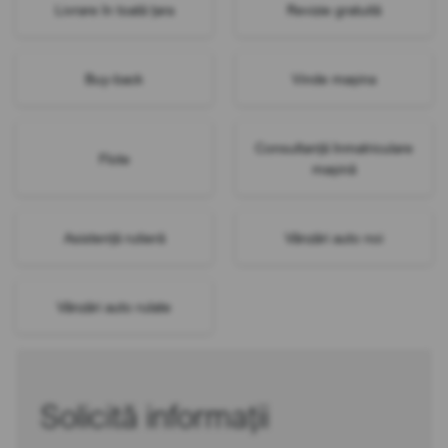
Livrare în toată țara
Revizie gratuită
Buy-back
Vinde mașina
Consultanță înmatriculare
Flote
mașină
Asistență rutieră
Vânzări auto noi
Vânzări auto rulate
Solicită informații