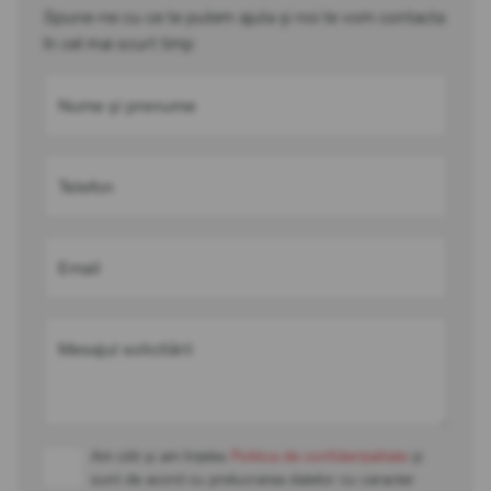
Spune-ne cu ce te putem ajuta și noi te vom contacta
în cel mai scurt timp
Nume și prenume
Telefon
Email
Mesajul solicitării
Am citit și am înțeles
Politica de confidențialitate
și
sunt de acord cu prelucrarea datelor cu caracter