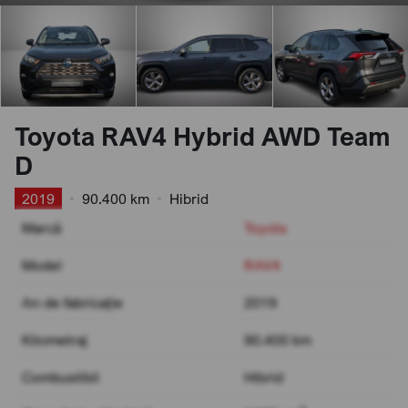
Toyota RAV4 Hybrid AWD Team
D
2019
•
90.400 km
•
Hibrid
Marcă
Toyota
Model
RAV4
An de fabricație
2019
Kilometraj
90.400 km
Combustibil
Hibrid