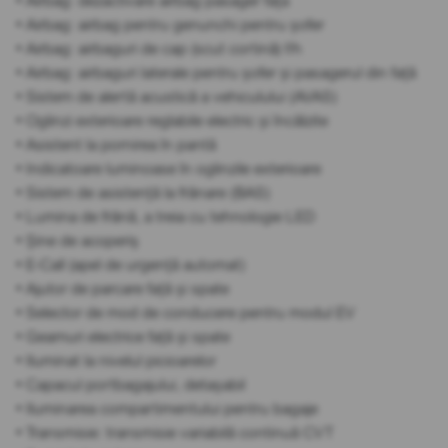
• Airbag: dezactivare airbag pasager fața
• Airbag: airbag pentru genunchi pentru șofer
• Airbag: airbaguri de cap (scut cortină) f/h
• Airbag: airbaguri laterale pentru șofer și pasagerul din față
• Sistem de alertă acustică a vehiculului (AVAS)
• Oglinzi exterioare reglabile electric și încălzite
• Asistent la pornirea în pantă
• Indicatoare luminoase în oglinzile exterioare
• Sistem de asistență la frânare (BAS)
• Lumina de frână, a treia cu tehnologie LED
• Șine de acoperiș
• E-Call (apel de urgență automat)
• Ajutor de parcare față și spate
• Selector de mod de conducere pentru modul EV
• Geamuri electrice față și spate
• Iluminat la nivelul picioarelor
• Capacul portbagajului, detașabil
• Iluminarea compartimentului pentru bagaje
• Transmisie: transmisie variabilă continuă CVT