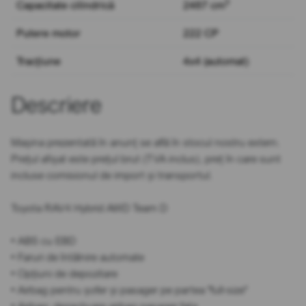
3
Capacitate cilindrică
2487 cm
Putere motor
222 CP
Tracțiune
4x4 (automat)
Descriere
Mașina prezentată în anunț se află în stocul nostru extern.
Prețul afișat este prețul brut (TVA inclus), preț în care sunt
incluse comisionul de import și transportul.
Toyota RAV4 Hybrid AWD Team D
• ABS cu EBD
• Faruri de întâlnire automate
• Opțiuni de depozitare
• Airbag pentru șofer și pasager pe partea "full-size"