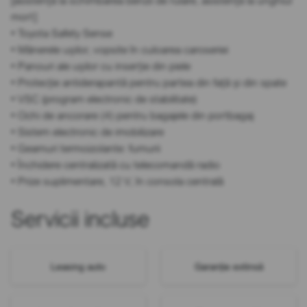
[asistență la schimbarea benzii de rulare, asistență la unghiul
mort]
• Toyota Safety Sense
• Mânerele ușilor, vopsite în culoarea caroseriei
• Panouri ale ușilor cu inserție din piele
• Protecție antiderapantă pentru partea din față și din spate
• VSC (program electronic de stabilitate)
• Ochi de ancorare (4) pentru bagajele din portbagaj
• Sistem electronic de imobilizare
• Geamuri termoizolante: fumurii
• Închidere centralizată cu telecomandă radio
• Prize suplimentare, 12 V, în consola centrală
Servicii incluse
Leasing auto
Garanție extinsă