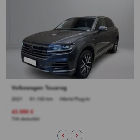
Volkswagen Touareg
2021
•
81.150 km
•
Hibrid Plug-In
43.990 €
TVA deductibil