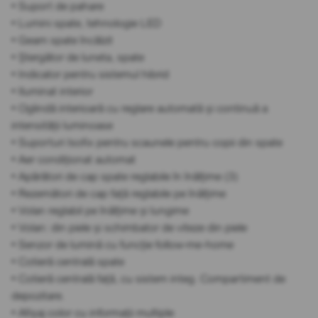
• Suport de pahare
• Lumini spate, tehnologie LED
• Geam spate încălzit
• Ștergător de luneta, spate
• Indicator pentru sistemul hibrid
• Iluminat interior
• Oglindă interioară cu reglare automată și continuă a
intensității luminoase
• Suporturi Isofix pentru scaunele pentru copii din spate
• Aer condiționat automat
• Apărători de cap spate reglabile în înălțime (3)
• Rezemători de cap față reglabile pe înălțime
• Volan reglabil pe înălțime și lungime
• Volan: din piele și schimbator de viteze din piele
• Senzor de lumină cu funcție follow-me-home
• Cotieră centrală spate
• Cotieră centrală față, cu sistem integ. Compartiment de
depozitare.
• Afișaj color cu informații multiple