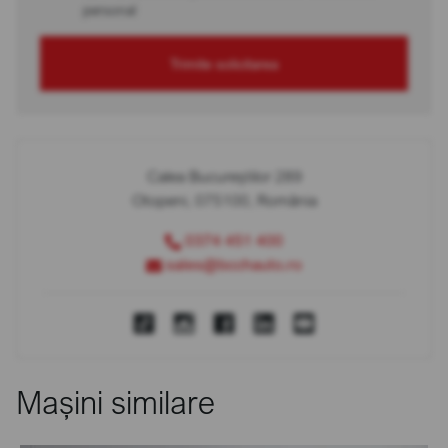
personal
Trimite solicitarea
Calea Bucureștilor 289
Otopeni, 075100, România
0374 451 400
sales@bcchauto.ro
Mașini similare