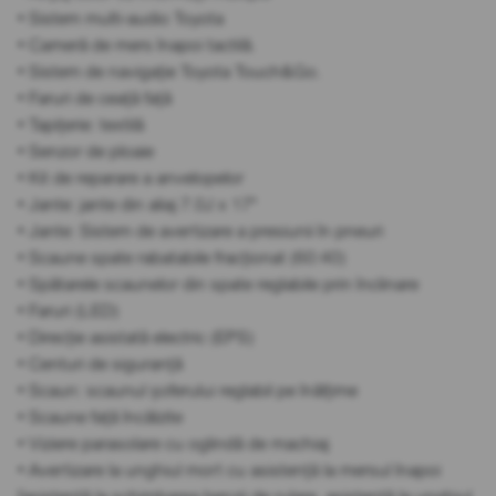
• Sistem multi-audio Toyota
• Cameră de mers înapoi tactilă.
• Sistem de navigație Toyota Touch&Go.
• Faruri de ceață față
• Tapițerie: textilă
• Senzor de ploaie
• Kit de reparare a anvelopelor
• Jante: jante din aliaj 7.0J x 17"
• Jante: Sistem de avertizare a presiunii în pneuri
• Scaune spate rabatabile fracționat (60:40)
• Spătarele scaunelor din spate reglabile prin înclinare
• Faruri (LED)
• Direcție asistată electric (EPS)
• Centuri de siguranță
• Scaun: scaunul șoferului reglabil pe înălțime
• Scaune față încălzite
• Viziere parasolare cu oglindă de machiaj
• Avertizare la unghiul mort cu asistență la mersul înapoi