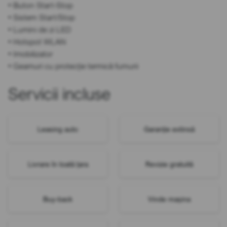
• Buton Start-Stop
• Sistem Start/Stop
• Lumini de zi LED
• Hotspot WLAN
• Imobilizator
• Geamuri cu protecție termică fumurii
Servicii incluse
Leasing auto
Garanție extinsă
Livrare în toată țara
Revizie gratuită
Buy-back
Vinde mașina