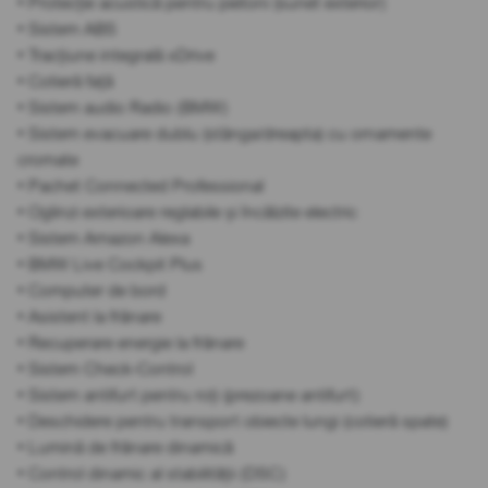
• Protecție acustică pentru pietoni (sunet exterior)
• Sistem ABS
• Tracțiune integrală xDrive
• Cotieră față
• Sistem audio Radio (BMW)
• Sistem evacuare dublu (stânga/dreapta) cu ornamente
cromate
• Pachet Connected Professional
• Oglinzi exterioare reglabile și încălzite electric
• Sistem Amazon Alexa
• BMW Live Cockpit Plus
• Computer de bord
• Asistent la frânare
• Recuperare energie la frânare
• Sistem Check-Control
• Sistem antifurt pentru roți (prezoane antifurt)
• Deschidere pentru transport obiecte lungi (cotieră spate)
• Lumină de frânare dinamică
• Control dinamic al stabilității (DSC)