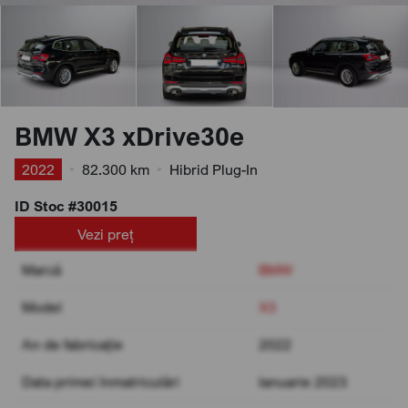
BMW X3 xDrive30e
2022
•
82.300 km
•
Hibrid Plug-In
ID Stoc #30015
Vezi preț
Marcă
BMW
Model
X3
An de fabricație
2022
Data primei înmatriculări
Ianuarie 2023