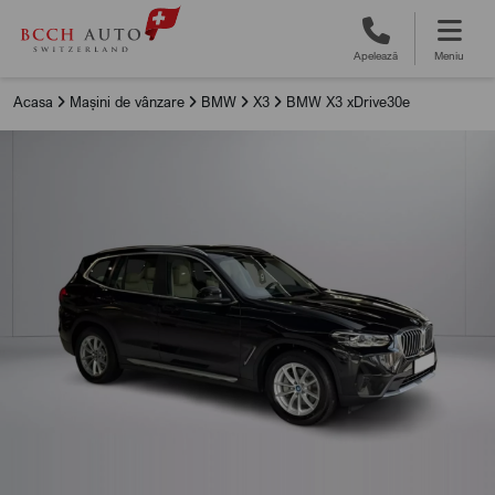
Apelează
Meniu
Acasa
Mașini de vânzare
BMW
X3
BMW X3 xDrive30e