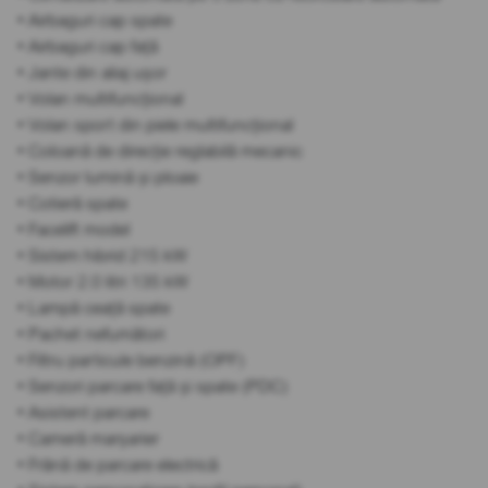
• Airbaguri cap spate
• Airbaguri cap față
• Jante din aliaj ușor
• Volan multifuncțional
• Volan sport din piele multifuncțional
• Coloană de direcție reglabilă mecanic
• Senzor lumină și ploaie
• Cotieră spate
• Facelift model
• Sistem hibrid 215 kW
• Motor 2.0 litri 135 kW
• Lampă ceață spate
• Pachet nefumători
• Filtru particule benzină (OPF)
• Senzori parcare față și spate (PDC)
• Asistent parcare
• Cameră marșarier
• Frână de parcare electrică