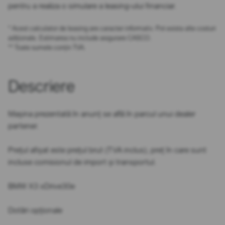
pentru a realiza o simulare a leasing-ului financiar.
* Acest calculator de leasing are caracter informativ. Pot exista alte costuri
adiționale. Estimarea nu include asigurare CASCO.
** Toate sumele conțin TVA.
Descriere
Mașina prezentată în anunț se află în parcul unui dealer
partener.
Prețul afișat este prețul brut (TVA inclus), preț în care sunt
incluse comisionul de import și transportul.
BMW X3 xDrive30e
Dotări opționale