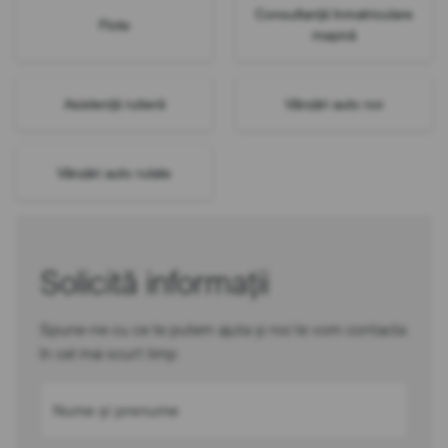
Consultanță înmatriculare
Flote
mașină
Asistență rutieră
Vânzări auto noi
Vânzări auto rulate
Solicită informații
Spune-ne cu ce te putem ajuta și noi te vom contacta
în cel mai scurt timp
Nume și prenume