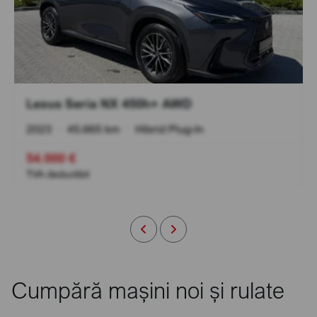
Lexus Seria NX 450h+ AWD
2023
•
45.665 km
•
Hibrid Plug-In
54.000 €
TVA deductibil
Cumpără mașini noi și rulate