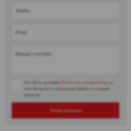
Telefon
Email
Mesajul solicitării
Am citit și am înțeles
Politica de confidențialitate
și
sunt de acord cu prelucrarea datelor cu caracter
personal
Trimite solicitarea