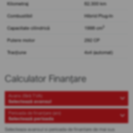
Kilometraj
82.300 km
Combustibil
Hibrid Plug-In
3
Capacitate cilindrică
1998 cm
Putere motor
292 CP
Tracțiune
4x4 (automat)
Calculator Finanțare
Avans (fără TVA)
Selectează avansul
Perioada de finanțare (ani)
Selectează perioada
Selecteaza avansul si perioada de finantare de mai sus