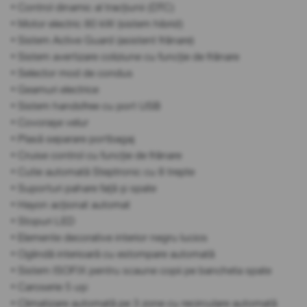
• Control dinamic al tracțiunii (DTC)
• Motor electric 80 kW (sistem hibrid)
• Sistem Active Guard (asistent frânare)
• Sistem avertizare coliziune cu funcție de frânare
• Selector mod de condus
• Geamuri electrice
• Sistem handsfree cu port USB
• Covorașe velur
• Plasă separare portbagaj
• Cruise control cu funcție de frânare
• Cutie automată Steptronic cu 8 trepte
• Suporturi pahare față și spate
• Hayon acționat automat
• Stopuri LED
• Elemente decorative interior negru lucios
• Oglindă interioară cu estompare automată
• Sistem ISOFIX pentru scaune copii pe bancheta spate
• Caroserie 5 uși
• Climatizare automată pe 3 zone cu recirculare automată