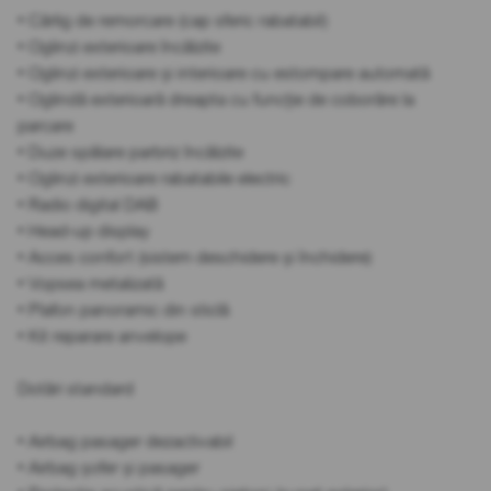
• Cârlig de remorcare (cap sferic rabatabil)
• Oglinzi exterioare încălzite
• Oglinzi exterioare și interioare cu estompare automată
• Oglindă exterioară dreapta cu funcție de coborâre la
parcare
• Duze spălare parbriz încălzite
• Oglinzi exterioare rabatabile electric
• Radio digital DAB
• Head-up display
• Acces confort (sistem deschidere și închidere)
• Vopsea metalizată
• Plafon panoramic din sticlă
• Kit reparare anvelope
Dotări standard
• Airbag pasager dezactivabil
• Airbag șofer și pasager