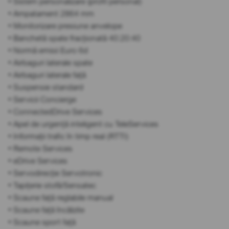
• Sistem personalizare (profil personal)
• Ampatament 2864 mm
• Monitorizare presiune anvelope
• Banchetă spate fracționată 40:20:40
• Normă emisii Euro 6d
• Airbaguri laterale spate
• Airbaguri laterale față
• Suspensie standard
• Servicii Concierge
• ConnectedDrive Services
• Apel de urgență inteligent cu TeleServices
• Informații trafic în timp real (RTTI)
• Remote Services
• eDrive Services
• Servodirecție Servotronic
• Tapițerie stofă/Sensatec
• Scaune față reglabile manual
• Scaune față încălzite
• Scaune sport față