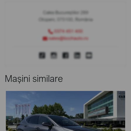
Calea Bucureștilor 289
Otopeni, 075100, România
0374 451 400
sales@bcchauto.ro
Mașini similare