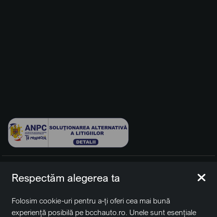
© 2026 BCCH Group Switzerland AG. Toate drepturile
Respectăm alegerea ta
rezervate.
Platfomă dezvoltată de Workleto.
Folosim cookie-uri pentru a-ți oferi cea mai bună
BCCH Auto Switzerland este o marcă a societății
BCCH
experiență posibilă pe bcchauto.ro. Unele sunt esențiale