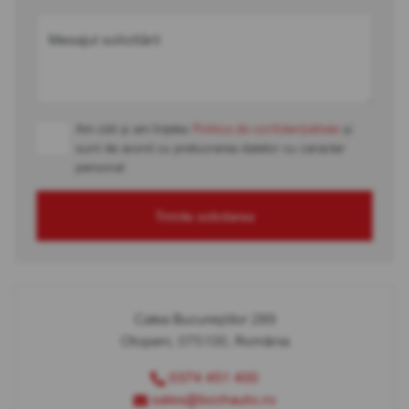
Mesajul solicitării
Am citit și am înțeles
Politica de confidențialitate
și
sunt de acord cu prelucrarea datelor cu caracter
personal
Trimite solicitarea
Calea Bucureștilor 289
Otopeni, 075100, România
0374 451 400
sales@bcchauto.ro