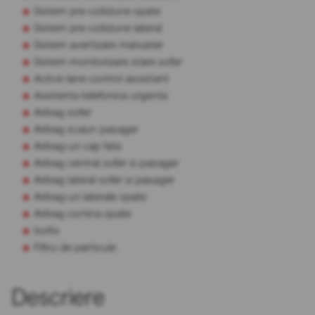
Sistem pre-coliziune spate
Sistem pre-coliziune lateral
Sistem avertizare marsarier
Sistem monitorizare stare sofer
Active lane control assistant
Asistenta telefonica urgenta
Airbag sofer
Airbag scaun pasager
Airbag-uri cap fata
Airbag central sofer si pasager
Airbag lateral sofer si pasager
Airbag-uri laterale spate
Airbag cortina spate
Isofix
Filtru de particule
Descriere