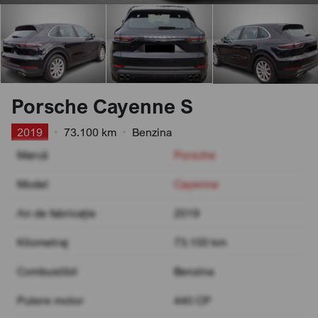
Porsche Cayenne S
2019
•
73.100 km
•
Benzina
Marcă
Porsche
Model
Cayenne
An de fabricație
2019
Kilometraj
73.100 km
Combustibil
Benzina
Putere motor
440 CP