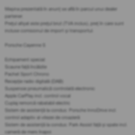
Mașina prezentată în anunț se află în parcul unui dealer
partener.
Prețul afișat este prețul brut (TVA inclus), preț în care sunt
incluse comisionul de import și transportul.
Porsche Cayenne S
Echipament special:
Scaune față încălzite
Pachet Sport Chrono
Recepție radio digitală (DAB)
Suspensie pneumatică controlată electronic
Apple CarPlay incl. control vocal
Cuplaj remorcă rabatabil electric
Sistem de asistență la condus: Porsche InnoDrive incl.
control adaptiv al vitezei de croazieră
Sistem de asistență la condus: Park Assist față și spate incl.
cameră de mers înapoi