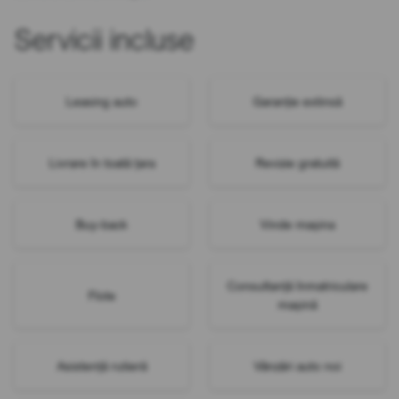
Servicii incluse
Leasing auto
Garanție extinsă
Livrare în toată țara
Revizie gratuită
Buy-back
Vinde mașina
Consultanță înmatriculare
Flote
mașină
Asistență rutieră
Vânzări auto noi