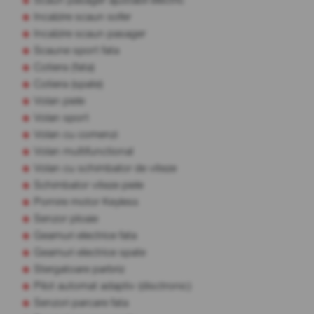
Incalzire scaun sofer
Incalzire scaun pasager
Scaune sport fata
Cotiera (fata)
Cotiera (spate)
Volan piele
Volan sport
Volan cu comenzi
Volan multifunctional
Volan cu schimbator de viteze
Schimbator viteze piele
Pornire motor Keyless
Senzor ploaie
Geamuri electrice fata
Geamuri electrice spate
Stergatoare parbriz
Pilot automat adaptiv (disctronic)
Senzori parcare fata