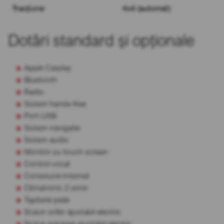
Tracțiune
4x4 (automat)
Dotări standard și opționale
Apple Carplay
Bluetooth
Radio
Sistem hands-free
Port USB
Sistem navigatie
Sistem audio
Monitor cu touch screen
Control vocal
Conexiune Internet
Climatronic 2 zone
Tapiterie piele
Scaun sofer ajustabil electric
Scaun pasager ajustabil electric