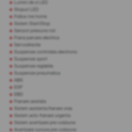
Lumini de zi LED
Stopuri LED
Follow me home
Sistem Start/Stop
Senzori presiune roti
Frana parcare electrica
Servodirectie
Suspensie controlata electronic
Suspensie sport
Suspensie reglabila
Suspensie pneumatica
ABS
ESP
EBD
Franare asistata
Sistem asistenta franare oras
Sistem activ franare urgenta
Sistem avertizare pre-coliziune
Avertizare sonora pre-coliziune