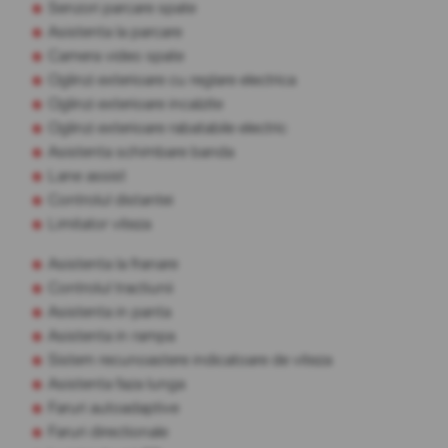
Senzori parcare spate
Asistenta la parcare
Camera video spate
Oglinzi exterioare cu reglare electrica
Oglinzi exterioare incalzite
Oglinzi exterioare rabatabile electric
Asistenta schimbare banda
Lane assist
Controlul distantei
Limitator viteza
Asistenta la franare
Controlul tractiunii
Asistenta in panta
Asistenta in rampa
Sistem recunoastere indicatoare de viteza
Asistenta faza lunga
Faruri autoadaptive
Faruri directionale