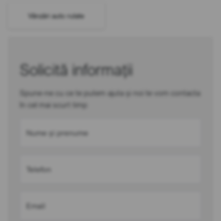
Vânzări auto rulate
Solicită informații
Spune-ne cu ce te putem ajuta și noi te vom contacta
în cel mai scurt timp
Nume și prenume
Telefon
Email