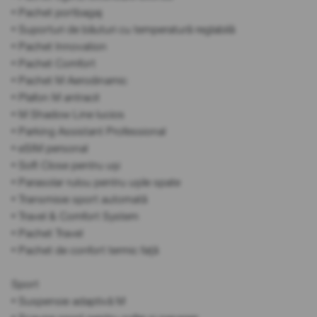
• Pachet portbagaj
• Suporturi de băuturi cu temperatură reglabilă
• Pachet Innovation
• Pachet Comfort
• Pachet M Aerodinamic
• Plafon M antracit
• M Shadow Line lucios
• Parking Assistant Professional
• eSIM personal
• Soft Close pentru uși
• Parasolar rulou pentru ușile spate
• Transmisie sport automată
• Travel & Comfort System
• Pachet Travel
• Pachet de confort termic față
Sport
• Suspensie adaptivă M