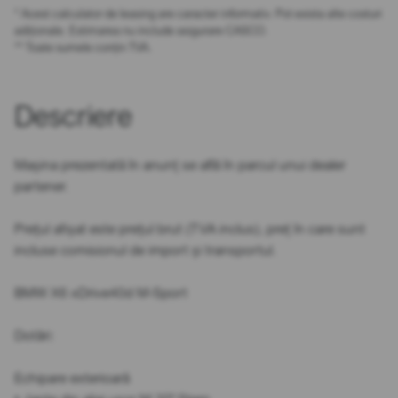
* Acest calculator de leasing are caracter informativ. Pot exista alte costuri
adiționale. Estimarea nu include asigurare CASCO.
** Toate sumele conțin TVA.
Descriere
Mașina prezentată în anunț se află în parcul unui dealer
partener.
Prețul afișat este prețul brut (TVA inclus), preț în care sunt
incluse comisionul de import și transportul.
BMW X6 xDrive40d M-Sport
Dotări:
Echipare exterioară