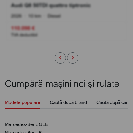
Audi Q8 50TDI quattro tiptronic
2026
•
10 km
•
Diesel
110.098 €
TVA deductibil
Cumpără mașini noi și rulate
Modele populare
Caută după brand
Caută după caros
Mercedes-Benz GLE
Mercedes-Benz E