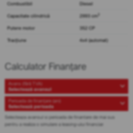
Combustibil
Diesel
3
Capacitate cilindrică
2993 cm
Putere motor
352 CP
Tracțiune
4x4 (automat)
Calculator Finanțare
Avans (fără TVA)
Selectează avansul
Perioada de finanțare (ani)
Selectează perioada
Selecteaza avansul si perioada de finantare de mai sus
pentru a realiza o simulare a leasing-ului financiar.