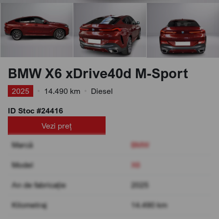
BMW X6 xDrive40d M-Sport
2025
•
14.490 km
•
Diesel
ID Stoc #24416
Vezi preț
Marcă
BMW
Model
X6
An de fabricație
2025
Kilometraj
14.490 km