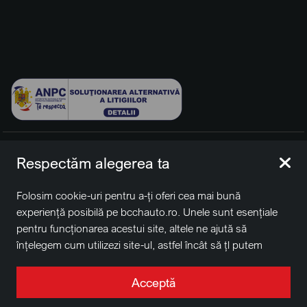
© 2026 BCCH Group Switzerland AG. Toate drepturile
Respectăm alegerea ta
rezervate.
Platfomă dezvoltată de Workleto.
Folosim cookie-uri pentru a-ți oferi cea mai bună
BCCH Auto Switzerland este o marcă a societății
BCCH
experiență posibilă pe bcchauto.ro. Unele sunt esențiale
Group Switzerland AG
pentru funcționarea acestui site, altele ne ajută să
Sediu social: David Business Center, Str. Erou Iancu Nicolae
înțelegem cum utilizezi site-ul, astfel încât să țl putem
nr. 29, Voluntari, Ilfov
îmbunătăți. De asemenea, este posibil să folosim cookie-
Nr. de înregistrare la Registrul Comerțului J2022004957230,
uri în scopuri de targetare. Apasă pe „Acceptă toate”
Acceptă
CUI RO41848769
pentru a continua așa cum este specificat, sau apasă pe