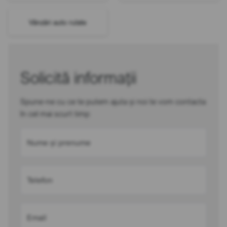
Vânzări auto rulate
Solicită informații
Spune-ne cu ce te putem ajuta și noi te vom contacta
în cel mai scurt timp
Nume și prenume
Telefon
Email