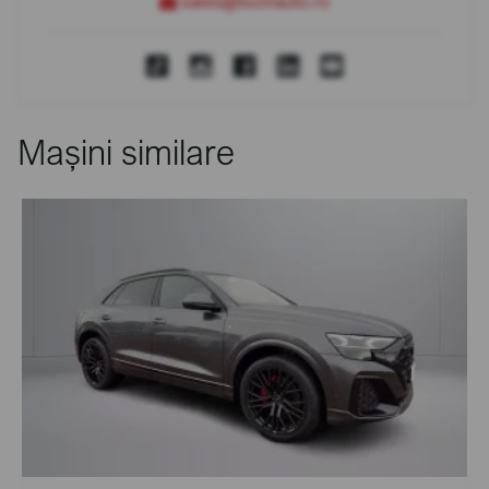
sales@bcchauto.ro
Mașini similare