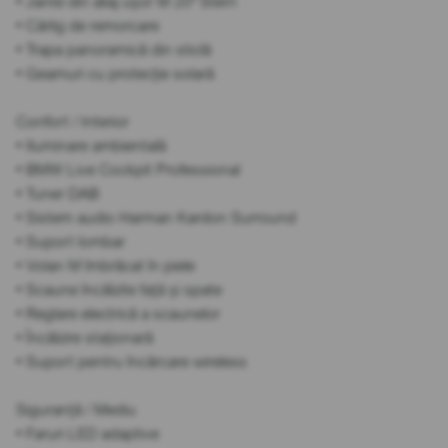
• Jante din aliaj ușor M 20" Stern
• Cârlig de remorcare
• Trapa panoramică din sticlă
• Geamuri cu protecție solară
Confort / Interior
• Iluminare ambientală
• BMW Live Cockpit Professional
• Tuner DAB
• Sistem audio Harman Kardon Surround
• Suport lombar
• Volan M îmbrăcat în piele
• Scaune încălzite față și spate
• Reglare electrică a scaunelor
• Încălzire staționară
• Suport pentru încărcare wireless
Siguranță / Mediu
• Faruri LED adaptive