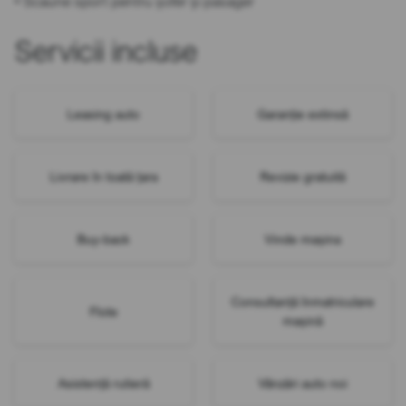
• Scaune sport pentru șofer și pasager
Servicii incluse
Leasing auto
Garanție extinsă
Livrare în toată țara
Revizie gratuită
Buy-back
Vinde mașina
Consultanță înmatriculare
Flote
mașină
Asistență rutieră
Vânzări auto noi