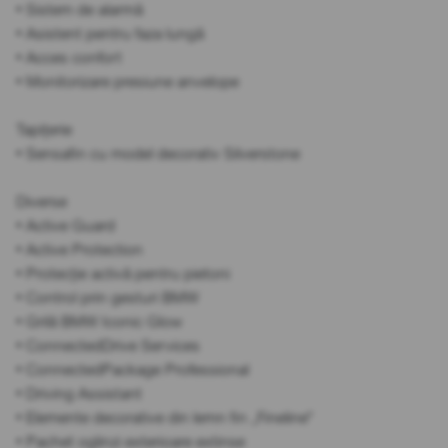
• Sistem de alarmă
• Asistent pentru faza lungă
• Acces confort
• Monitorizare presiune anvelope
Tapițerie
• Sensafin cu model decorativ Silverstone
Diverse
• Active Guard
• Active Protection
• Protecție activă pentru pietoni
• Control prin gesturi BMW
• Grilă BMW Iconic Glow
• ConnectedDrive Services
• ConnectedPackage Professional
• Driving Assistant
• Elemente decorative din lemn fin „Fineline”
• Pachet oglinzi exterioare extinse