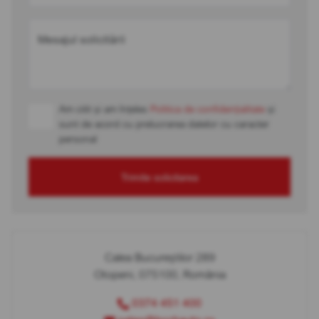
Mesajul solicitării
Am citit și am înțeles
Politica de confidențialitate
și
sunt de acord cu prelucrarea datelor cu caracter
personal
Trimite solicitarea
Calea Bucureștilor 289
Otopeni, 075100, România
0374 451 400