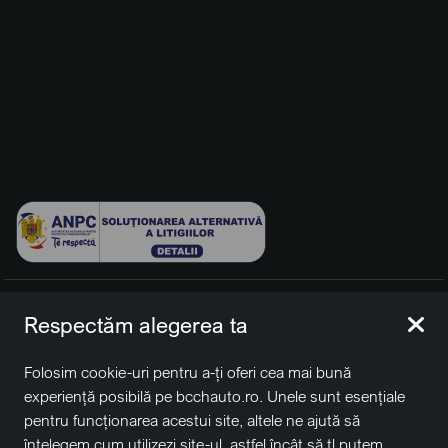
© 2026 BCCH Group Switzerland AG. Toate drepturile
Respectăm alegerea ta
rezervate.
Platfomă dezvoltată de Workleto.
Folosim cookie-uri pentru a-ți oferi cea mai bună
BCCH Auto Switzerland este o marcă a societății
BCCH
experiență posibilă pe bcchauto.ro. Unele sunt esențiale
Group Switzerland AG
pentru funcționarea acestui site, altele ne ajută să
Sediu social: David Business Center, Str. Erou Iancu Nicolae
înțelegem cum utilizezi site-ul, astfel încât să țl putem