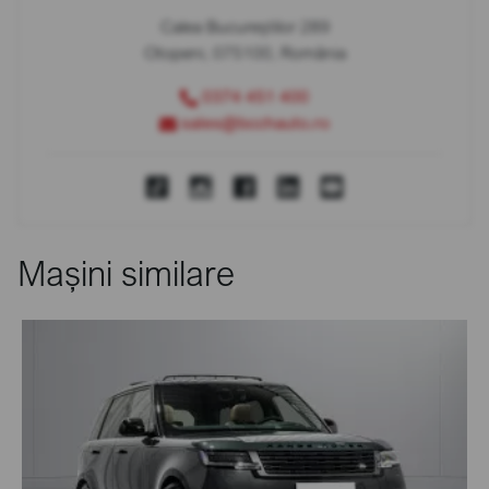
Calea Bucureștilor 289
Otopeni, 075100, România
0374 451 400
sales@bcchauto.ro
Mașini similare