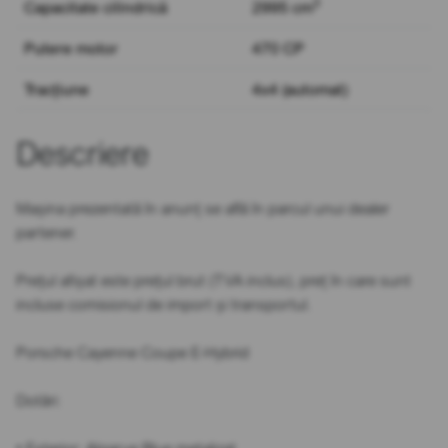
3
Capacitate cilindrică
2995 cm
Putere motor
470 CP
Tracțiune
4x4 (automat)
Descriere
Mașina prezentată în anunț se află în parcul unui dealer
partener.
Prețul afișat este prețul brut (TVA inclus), preț în care sunt
incluse comisionul de import și transportul.
Porsche Cayenne Coupe E-Hybrid
Dotări: