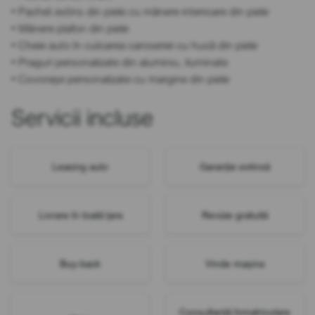
• Pachet extins din piele cu mânere interioare din piele
• Mânere plafon din piele
• Cheie auto în culoarea caroseriei cu husă din piele
• Praguri personalizate din aluminiu, iluminate
• Covorașe personalizate cu margine din piele
Servicii incluse
Leasing auto
Garanție extinsă
Livrare în toată țara
Revizie gratuită
Buy-back
Vinde mașina
Consultanță înmatriculare