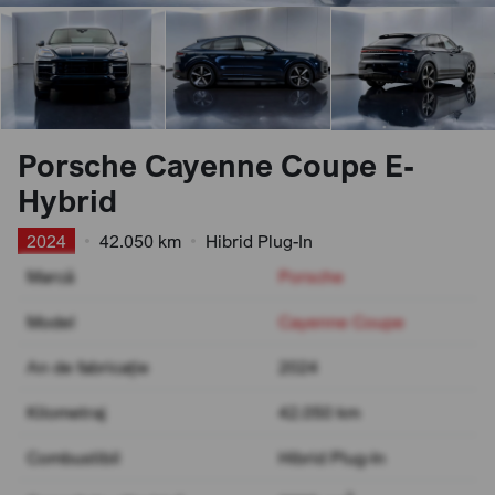
Porsche Cayenne Coupe E-
Hybrid
2024
•
42.050 km
•
Hibrid Plug-In
Marcă
Porsche
Model
Cayenne Coupe
An de fabricație
2024
Kilometraj
42.050 km
Combustibil
Hibrid Plug-In