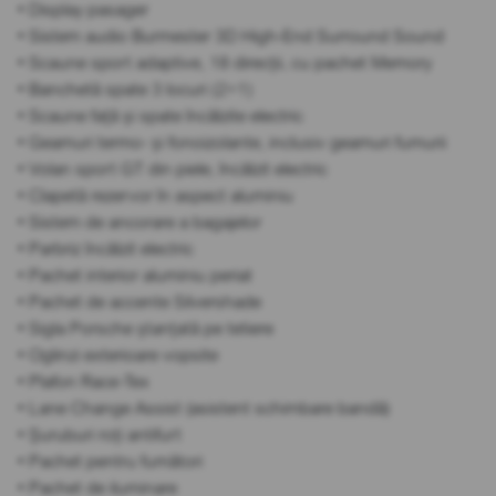
• Display pasager
• Sistem audio Burmester 3D High-End Surround Sound
• Scaune sport adaptive, 18 direcții, cu pachet Memory
• Banchetă spate 3 locuri (2+1)
• Scaune față și spate încălzite electric
• Geamuri termo- și fonoizolante, inclusiv geamuri fumurii
• Volan sport GT din piele, încălzit electric
• Clapetă rezervor în aspect aluminiu
• Sistem de ancorare a bagajelor
• Parbriz încălzit electric
• Pachet interior aluminiu periat
• Pachet de accente Silvershade
• Sigla Porsche ștanțată pe tetiere
• Oglinzi exterioare vopsite
• Plafon Race-Tex
• Lane Change Assist (asistent schimbare bandă)
• Șuruburi roți antifurt
• Pachet pentru fumători
• Pachet de iluminare