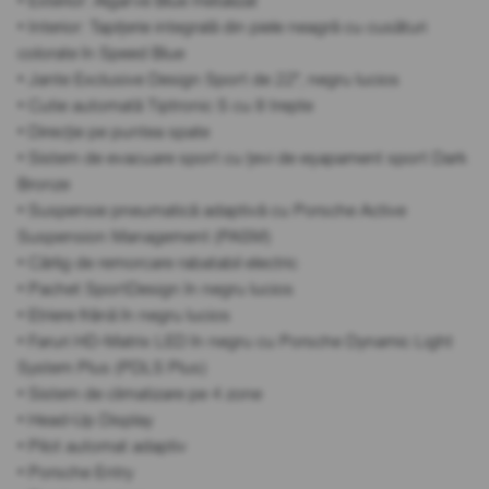
• Exterior: Algarve Blue metalizat
• Interior: Tapițerie integrală din piele neagră cu cusături
colorate în Speed Blue
• Jante Exclusive Design Sport de 22", negru lucios
• Cutie automată Tiptronic S cu 8 trepte
• Direcție pe puntea spate
• Sistem de evacuare sport cu țevi de eșapament sport Dark
Bronze
• Suspensie pneumatică adaptivă cu Porsche Active
Suspension Management (PASM)
• Cârlig de remorcare rabatabil electric
• Pachet SportDesign în negru lucios
• Etriere frână în negru lucios
• Faruri HD-Matrix LED în negru cu Porsche Dynamic Light
System Plus (PDLS Plus)
• Sistem de climatizare pe 4 zone
• Head-Up Display
• Pilot automat adaptiv
• Porsche Entry