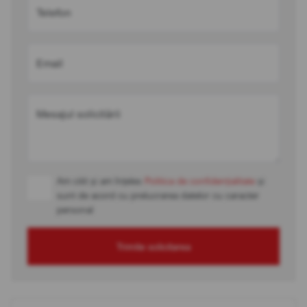
Telefon
Email
Mesajul solicitării
Am citit și am înțeles
Politica de confidențialitate
și
sunt de acord cu prelucrarea datelor cu caracter
personal
Trimite solicitarea