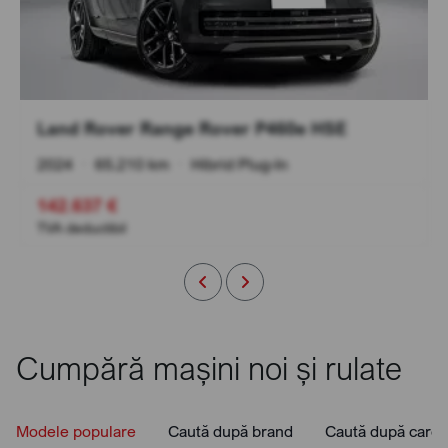
Land Rover Range Rover P460e HSE
2024
•
65.210 km
•
Hibrid Plug-In
142.637 €
TVA deductibil
Cumpără mașini noi și rulate
Modele populare
Caută după brand
Caută după caros