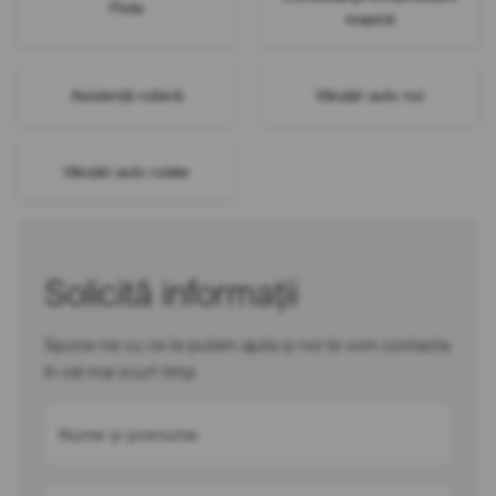
Flote
mașină
Asistență rutieră
Vânzări auto noi
Vânzări auto rulate
Solicită informații
Spune-ne cu ce te putem ajuta și noi te vom contacta
în cel mai scurt timp
Nume și prenume