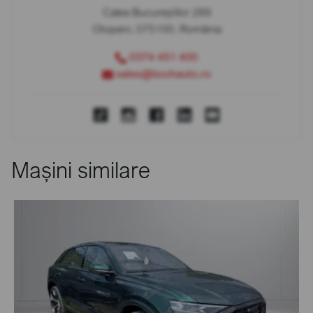
Calea Bucureștilor 289
Otopeni, 075100, România
0374 451 400
sales@bcchauto.ro
Mașini similare