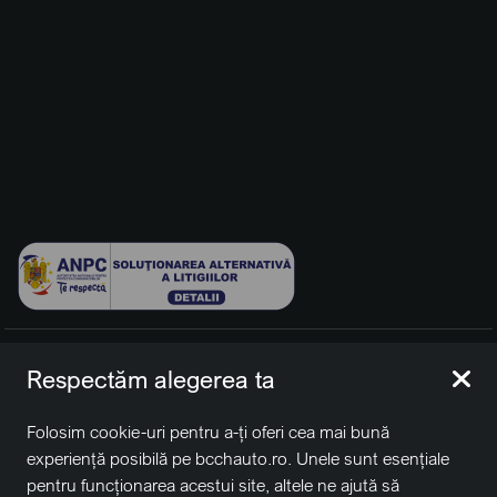
© 2026 BCCH Group Switzerland AG. Toate drepturile
Respectăm alegerea ta
rezervate.
Platfomă dezvoltată de Workleto.
Folosim cookie-uri pentru a-ți oferi cea mai bună
BCCH Auto Switzerland este o marcă a societății
BCCH
experiență posibilă pe bcchauto.ro. Unele sunt esențiale
Group Switzerland AG
pentru funcționarea acestui site, altele ne ajută să