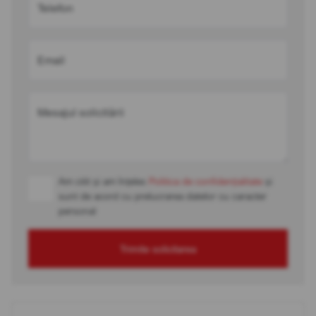
Telefon
Email
Mesajul solicitării
Am citit și am înțeles
Politica de confidențialitate
și
sunt de acord cu prelucrarea datelor cu caracter
personal
Trimite solicitarea