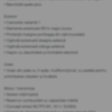
• Banchetă spate plus
Exterior
• Caroserie variantă 1
• Elemente exterioare RS în negru lucios
• Protecție margine portbagaj din oțel inoxidabil
• Oglindă exterioară dreapta asferică
• Oglindă exterioară stânga asferică
• Hayon cu deschidere și închidere electrică
Volan
• Volan din piele cu 3 spițe, multifuncțional, cu padele pentru
schimbarea vitezelor și încălzire
Motor / transmisie
• Sistem mild-hybrid
• Rezervor combustibil cu capacitate mărită
• Concept emisii WLTP3 M1, N1-I / EU6EA