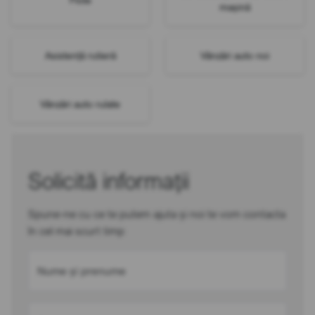
mașină
Asistență rutieră
Vânzări auto noi
Vânzări auto rulate
Solicită informații
Spune-ne cu ce te putem ajuta și noi te vom contacta
în cel mai scurt timp
Nume și prenume