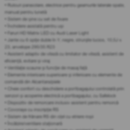
• Rulouri parasolare, electrice pentru geamurile laterale spate,
manual pentru lunetă
• Sistem de șine cu set de fixare
• Închidere asistată pentru uși
• Faruri HD Matrix LED cu Audi Laser Light
• Jante cu 6 spițe duble în Y, negre, strunjite lucios, 10,5J x
23, anvelope 295/35 R23
• Asistent adaptiv de viteză cu limitator de viteză, asistent de
eficiență, evitare și viraj
• Ventilație scaune și funcție de masaj față
• Elemente interioare superioare și inferioare cu elemente de
comandă din Alcantara/piele
• Cheie confort cu deschidere a portbagajului controlată prin
senzori și acoperire electrică a portbagajului, cu Safelock
• Dispozitiv de remorcare inclusiv asistent pentru remorcă
• Covorașe cu inscripție RS
• Sistem de frânare RS din oțel cu etriere roșii
• Încălzire/ventilare staționară