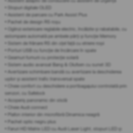
• Asistent adaptiv de conducere cu asistent de urgență
• Stopuri digitale OLED
• Asistent de parcare cu Park Assist Plus
• Pachet de design RS roșu
• Oglinzi exterioare reglabile electric, încălzite și rabatabile, cu
estompare automată pe ambele părți și funcție Memory
• Sistem de frânare RS din oțel față cu etriere roșii
• Porturi USB cu funcție de încărcare în spate
• Geamuri fumurii cu protecție solară
• Sistem audio avansat Bang & Olufsen cu sunet 3D
• Avertizare schimbare bandă cu avertizare la deschiderea
ușilor și asistent trafic transversal spate
• Cheie confort cu deschidere a portbagajului controlată prin
senzori, cu Safelock
• Acoperiș panoramic din sticlă
• Cheie Audi connect
• Plafon interior din microfibră Dinamica neagră
• Pachet optic negru plus
• Faruri HD Matrix LED cu Audi Laser Light, stopuri LED și