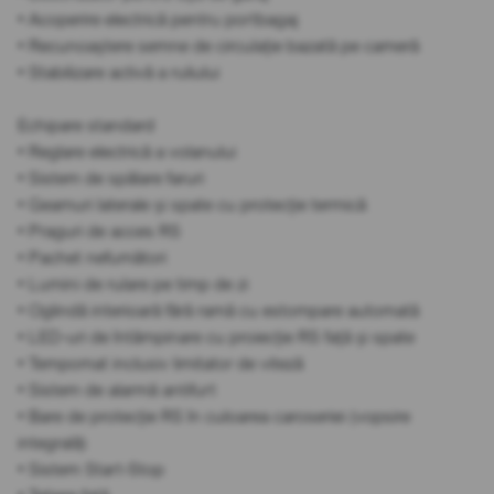
• Acoperire electrică pentru portbagaj
• Recunoaștere semne de circulație bazată pe cameră
• Stabilizare activă a ruliului
Echipare standard
• Reglare electrică a volanului
• Sistem de spălare faruri
• Geamuri laterale și spate cu protecție termică
• Praguri de acces RS
• Pachet nefumători
• Lumini de rulare pe timp de zi
• Oglindă interioară fără ramă cu estompare automată
• LED-uri de întâmpinare cu proiecție RS față și spate
• Tempomat inclusiv limitator de viteză
• Sistem de alarmă antifurt
• Bare de protecție RS în culoarea caroseriei (vopsire
integrală)
• Sistem Start-Stop