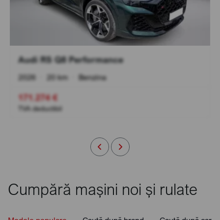
Audi RS Q8 Performance
2026
•
20 km
•
Benzina
171.274 €
TVA deductibil
Cumpără mașini noi și rulate