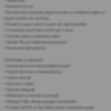
• Tetiere față
• Audi phone box
• Butoane de comandă negre lucioase cu feedback haptic și
aspect interior din aluminiu
• Pedale și suport pentru picior din oțel inoxidabil
• Climatizare automată confort pe 4 zone
• Carcase oglinzi exterioare negre
• Spoiler RS pe marginea acoperișului
• Parasolare față glisante
Tehnologie și siguranță
• Suspensie pneumatică adaptivă sport
• Pachet iluminare ambientală plus
• Claxon bitonal
• Audi drive select
• Direcție integrală
• Diferențial cu blocare automată
• Airbaguri față, airbag pasager dezactivabil
• Prinderi ISOFIX și Top Tether pentru bancheta spate