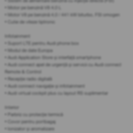
• Sistem de alimentare benzină cu injecție directă (FSI)
• Motor pe benzină V8 4,0 L
• Motor V8 pe benzină 4,0 / 441 kW biturbo, FSI omogen
• Cutie de viteze tiptronic
Infotainment
• Suport LTE pentru Audi phone box
• Modul de date Europa
• Audi Application Store și interfață smartphone
• Audi connect apel de urgență și servicii cu Audi connect
Remote & Control
• Recepție radio digitală
• Audi connect navigație și infotainment
• Audi virtual cockpit plus cu layout RS suplimentar
Interior
• Parbriz cu protecție termică
• Covor pentru portbagaj
• Ionizator și aromatizare