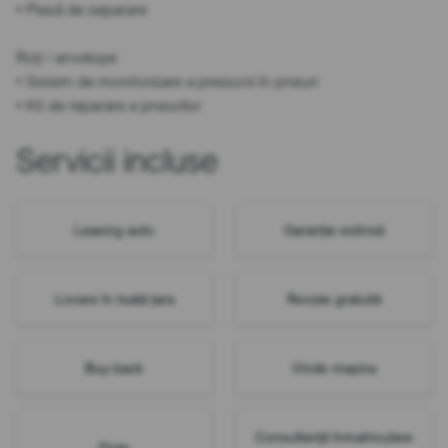
• Plasă de separare
Roți / anvelope
• Sistem de monitorizare a presiunii în pneuri
• Kit de reparare a pneurilor
Servicii incluse
Leasing auto
Garanție extinsă
Livrare în toată țara
Revizie gratuită
Buy-back
Vinde mașina
Consultanță înmatriculare
Flote