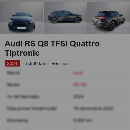
Audi RS Q8 TFSI Quattro
Tiptronic
2024
•
5.800 km
•
Benzina
Marcă
Audi
Model
RS Q8
An de fabricație
2024
Data primei înmatriculări
16 decembrie 2024
Kilometraj
5.800 km