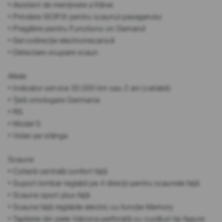
• Asistent de menținere a frânei
• Prindere ISOFIX pentru scaunul pasagerului
• Pregătire pentru Functions on Demand
• Servodirecție electromecanică
• Detectare ocupare scaun
Altele
• Indicator service 30.000 km sau 2 ani (variabil)
• Țară omologare Germania
• RS
• Model S
• Volan pe stânga
Scaune
• Cotieră centrală confort față
• Suport lombar reglabil pe 4 direcții pentru scaunele față
• Scaune sport plus față
• Scaune față reglabile electric cu funcție Memory
• Tapițerie din piele Valcona perforată cu cusături tip fagure