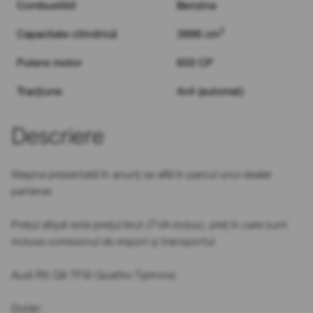
Combustibil
Benzina
3
Capacitate cilindrică
3996 cm
Putere motor
600 CP
Tracțiune
4x4 (automat)
Descriere
Mașina prezentată în anunț se află în parcul unui dealer
partener.
Prețul afișat este prețul brut (TVA inclus), preț în care sunt
incluse comisionul de import și transportul.
Audi RS Q8 TFSI Quattro Tiptronic
Dotări: