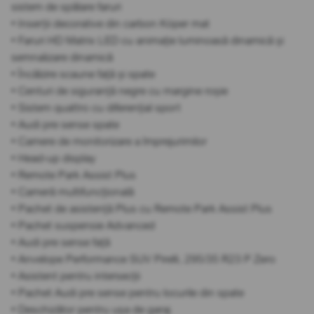
sistem de spălare faruri
• Inserții decorative din carbon Köper mat
• Faruri HD Matrix LED cu animație luminoasă dinamică și
semnalizare dinamică
• Încălzire scaune față și spate
• Centuri de siguranță negre cu margine roșie
• Sistem quattro cu diferențial sport
• Audi pre sense spate
• Camere de monitorizare a împrejurimilor
• Head-up display
• Remote Park Assist Plus
• Cameră multifuncțională
• Pachet de asistență Plus cu Remote Park Assist Plus
• Pachet suspensie Advanced
• Audi pre sense față
• Anvelope Performance SUV Pirelli, 295/35 R23 P Zero
• Asistent pentru intersecții
• Pachet Audi pre sense pentru locurile din spate
• Deschizător pentru ușa de garaj