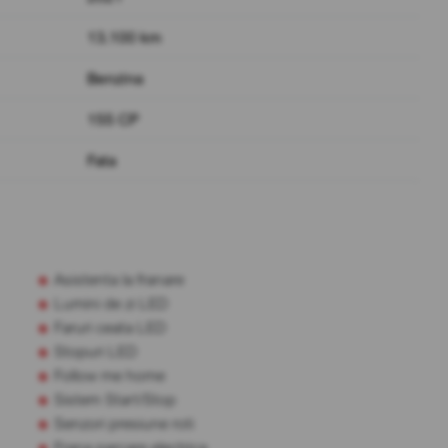
13.100 km
Benzina
155 CP
Fata
Asistenta la franare
Lumini de zi LED
Faruri ceata LED
Stopuri LED
Follow me home
Sistem Start/Stop
Senzori presiune roti
Frana parcare electrica