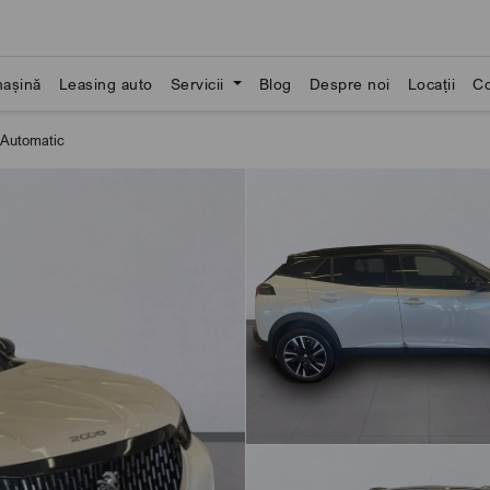
așină
Leasing auto
Servicii
Blog
Despre noi
Locații
Co
Automatic