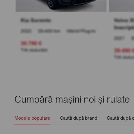
Kia Sorento
Volvo 
Inscript
2022
•
29.400 km
•
Hibrid Plug-In
2021
•
9
39.790 €
39.490 
TVA deductibil
TVA deduct
Cumpără mașini noi și rulate
Modele populare
Caută după brand
Caută după c