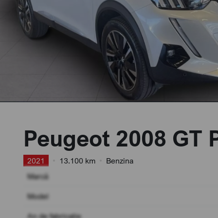
Peugeot 2008 GT 
2021
•
13.100 km
•
Benzina
Marcă
Model
An de fabricație