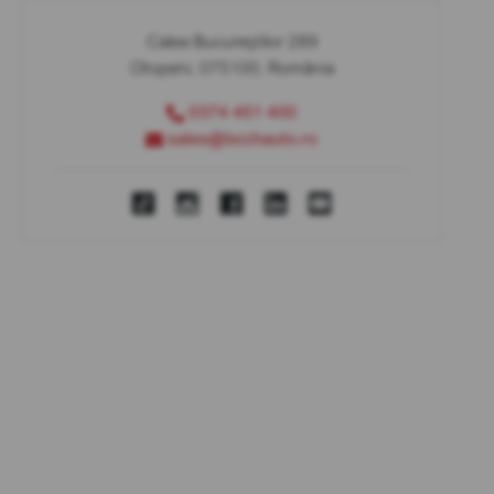
Calea Bucureștilor 289
Otopeni, 075100, România
0374 451 400
sales@bcchauto.ro