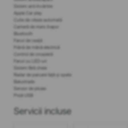
Sistem anti-învârtire
Apple Car play
Cutie de viteze automată
Cameră de mers înapoi
Bluetooth
Faruri de ceață
Frână de mână electrică
Control de croazieră
Faruri cu LED-uri
Sistem fără cheie
Radar de parcare față și spate
Balustrade
Senzor de ploaie
Priză USB
Servicii incluse