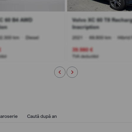
XC 60 B4 AWD
Volvo XC 60 T8 Recha
ion
Inscription
2.300 km
•
Diesel
2021
•
69.800 km
•
Hibrid 
€
39.980 €
ibil
TVA deductibil
aroserie
Caută după an