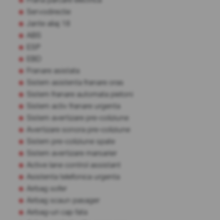
Servodirectie
Jante aliaj 18
ABS
ESP
EBD
Franare asistata
Sistem asistenta franare oras
Sistem franare automata pietoni
Sistem activ franare urgenta
Sistem avertizare pre-coliziune
Avertizare sonora pre-coliziune
Sistem pre-coliziune spate
Sistem avertizare marsarier
Active lane control assistant
Asistenta telefonica urgenta
Airbag sofer
Airbag scaun pasager
Airbag-uri cap fata