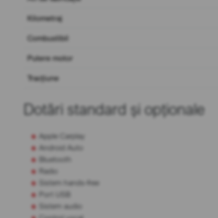
Kilometraj
Combustibil
Putere motor
Tracțiune
Dotări standard și opționale
Apple Carplay
Android Auto
Bluetooth
Radio
Sistem hands-free
Port USB
Sistem audio
Control vocal