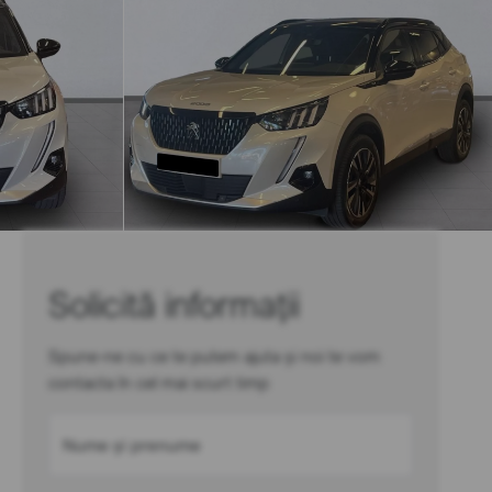
Solicită informații
Spune-ne cu ce te putem ajuta și noi te vom
contacta în cel mai scurt timp
Nume și prenume