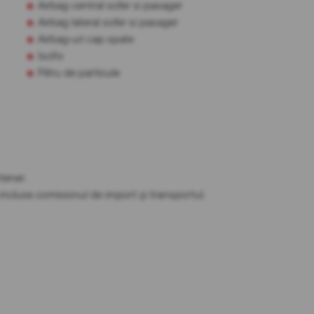
Airbag central sofer si pasager
Airbag lateral sofer si pasager
Airbag-uri cap spate
Isofix
Filtru de particule
tener.
t incluse comisionul de import și transportul.