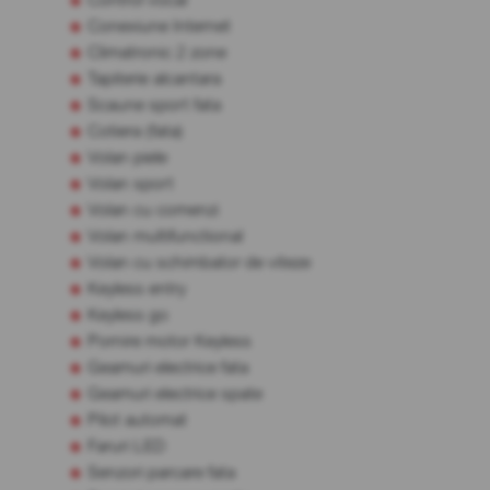
Conexiune Internet
Climatronic 2 zone
Tapiterie alcantara
Scaune sport fata
Cotiera (fata)
Volan piele
Volan sport
Volan cu comenzi
Volan multifunctional
Volan cu schimbator de viteze
Keyless entry
Keyless go
Pornire motor Keyless
Geamuri electrice fata
Geamuri electrice spate
Pilot automat
Faruri LED
Senzori parcare fata