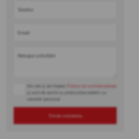
Telefon
Email
Mesajul solicitării
Am citit și am înțeles
Politica de confidențialitate
și sunt de acord cu prelucrarea datelor cu
caracter personal
Trimite solicitarea