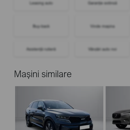
Leasing auto
Garanție extinsă
Buy-back
Vinde mașina
Asistență rutieră
Vânzări auto noi
Mașini similare