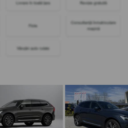
Livrare în toată țara
Revizie gratuită
Consultanță înmatriculare
Flote
mașină
Vânzări auto rulate