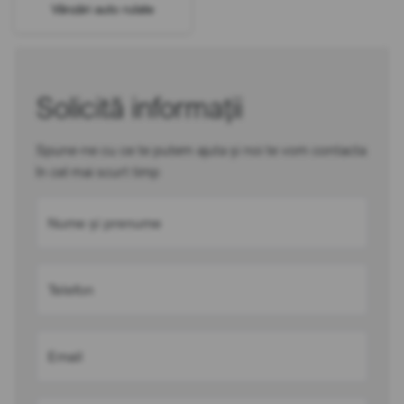
Vânzări auto rulate
Solicită informații
Spune-ne cu ce te putem ajuta și noi te vom contacta
în cel mai scurt timp
Nume și prenume
Telefon
Email