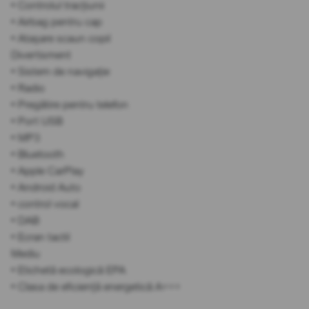
• Controlul tracțiunii
• Airbag pentru cap
• Atașare scaun copil
Divertisment
• Sistem de navigație
• Radio
• Pregătire pentru telefon
• Port USB
• MP3
• Bluetooth
• Apple CarPlay
• Android Auto
• control vocal
• DAB
• Ecran tactil
Mediu
• Etichetă ecologică EPA
• Clasa de eficiență energetică A+++