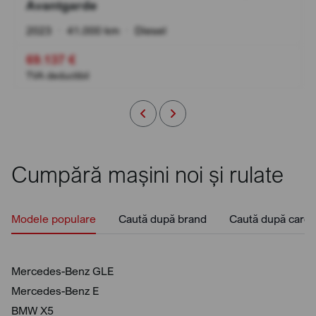
Avantgarde
2023
•
41.000 km
•
Diesel
69.137 €
TVA deductibil
Cumpără mașini noi și rulate
Modele populare
Caută după brand
Caută după caros
Mercedes-Benz GLE
Mercedes-Benz E
BMW X5