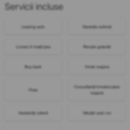
Servicii incluse
Leasing auto
Garanție extinsă
Livrare în toată țara
Revizie gratuită
Buy-back
Vinde mașina
Consultanță înmatriculare
Flote
mașină
Asistență rutieră
Vânzări auto noi