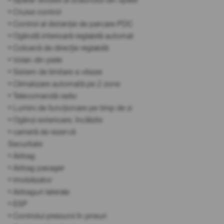
• Cruise control
• Control al distanței de parcare PDC
• Oglindă interioară reglabilă automat
• Coloană de direcție reglabilă
• Volan din piele
• Sistem de limitare a vitezei
• Climatizare automată pe 2 zone
• Telecomandă radio
• Lumini de funcționare pe timp de zi
• Oglinzi exterioare, încălzite
• cameră de rezervă
Securitate
• Airbag
• Airbag pasager
• Imobilizator
• Airbaguri laterale
• ESP
• Controlul presiunii în pneuri