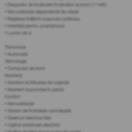
• Dispozitiv de încărcare Încărcător la bord (11 kW)
• Servodirecție dependentă de viteză
• Reglarea înălțimii scaunului șoferului
• Interfață pentru smartphone
• Lumini de zi
Transmisie
• Automată
Tehnologie
• Computer de bord
Asistenți
• Asistent la frânarea de urgență
• Asistent la pornirea în pantă
Confort
• Servodirecție
• Sistem de închidere centralizată
• Geamuri electrice fata
• Oglinzi exterioare electrice
• Spătar divizibil al scaunului din spate