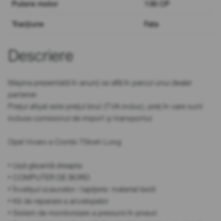
Putere motor
136 CP
Tracțiune
Fata
Descriere
Mașina prezentată în anunț se află în parcul unui dealer
partener.
Prețul afișat este prețul brut (TVA inclus), preț în care sunt
incluse comisionul de import și transportul.
Opel Vivaro e Combi 75kwh Long
• Ușă glisantă dreapta
• COMPUTER DE BORD
• Învelișul scaunelor / tapițerie: material textil
• Kit de reparare a anvelopelor
• Sistem de monitorizare a presiunii în pneuri