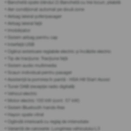
• Banchetă spate (rândul 2) Banchetă cu trei locuri, pliabilă
• Aer condiționat automat pe două zone
• Airbag lateral șofer/pasager
• Airbag lateral față
• Imobilizator
• Sistem airbag pentru cap
• Interfață USB
• Oglinzi exterioare reglabile electric și încălzite electric
• Tip de tracțiune: Tracțiune față
• Sistem audio multimedia
• Scaun individual pentru pasager
• Asistență la pornirea în pantă - HSA Hill Start Assist
• Tuner DAB (recepție radio digitală)
• Vehicul electric
• Motor electric 100 kW (cont. 57 kW)
• Sistem Bluetooth hands-free
• Hayon spate vitrat
• Oglindă interioară cu reglaj de intensitate
• Variantă de caroserie: Lungimea vehiculului L3