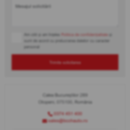
Mesajul solicitării
Am citit și am înțeles
Politica de confidențialitate
și
sunt de acord cu prelucrarea datelor cu caracter
personal
Trimite solicitarea
Calea Bucureștilor 289
Otopeni, 075100, România
0374 451 400
sales@bcchauto.ro