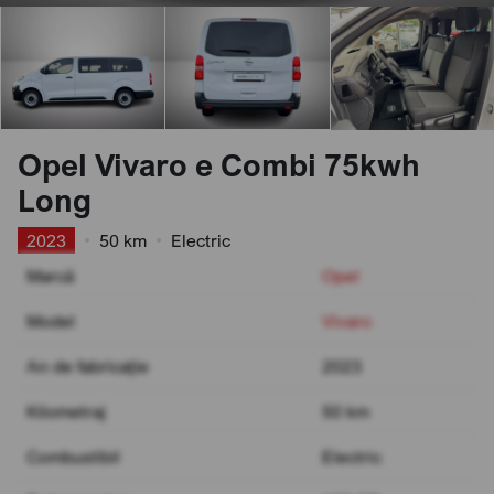
Opel Vivaro e Combi 75kwh
Long
2023
•
50 km
•
Electric
Marcă
Opel
Model
Vivaro
An de fabricație
2023
Kilometraj
50 km
Combustibil
Electric