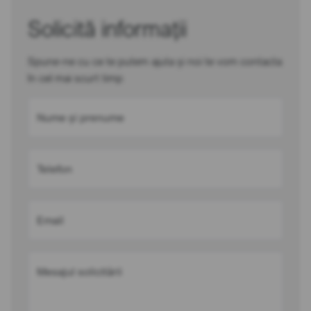
Solicită informații
Spune-ne cu ce te putem ajuta și noi te vom contacta
în cel mai scurt timp
Nume și prenume
Telefon
Email
Mesajul solicitării