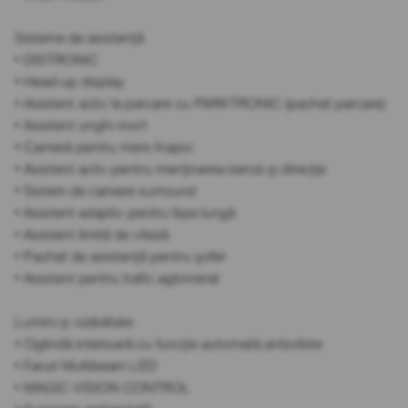
Sisteme de asistență
• DISTRONIC
• Head-up display
• Asistent activ la parcare cu PARKTRONIC (pachet parcare)
• Asistent unghi mort
• Cameră pentru mers înapoi
• Asistent activ pentru menținerea benzii și direcție
• Sistem de camere surround
• Asistent adaptiv pentru faza lungă
• Asistent limită de viteză
• Pachet de asistență pentru șofer
• Asistent pentru trafic aglomerat
Lumini și vizibilitate
• Oglindă interioară cu funcție automată antiorbire
• Faruri Multibeam LED
• MAGIC VISION CONTROL