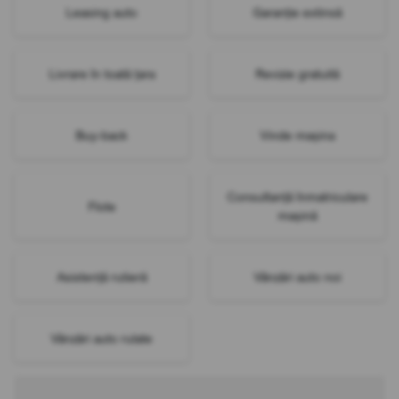
Leasing auto
Garanție extinsă
Livrare în toată țara
Revizie gratuită
Buy-back
Vinde mașina
Consultanță înmatriculare
Flote
mașină
Asistență rutieră
Vânzări auto noi
Vânzări auto rulate