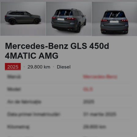
Mercedes-Benz GLS 450d
4MATIC AMG
2025
•
29.800 km
•
Diesel
Marcă
Mercedes-Benz
Model
GLS
An de fabricație
2025
Data primei înmatriculări
31 martie 2025
Kilometraj
29.800 km