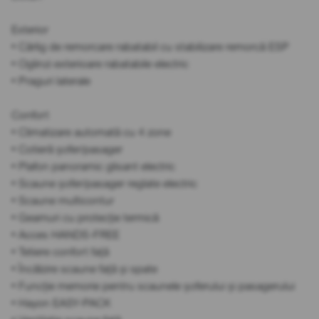
Exterior
• Cârlig de remorcare rabatabil cu stabilizare remorcă ESP
• Oglinzi exterioare rabatabile electric
• Praguri laterale
Confort
• Climatizare automată cu 4 zone
• Cotieră șofer/pasager
• Plafon panoramic glisant electric
• Scaune șofer/pasager reglate electric
• Scaune multicontur
• Geamuri cu protecție termică
• Acces HANDS-FREE
• Tetiere confort față
• Încălzire scaune față și spate
• Funcție memorie pentru scaunele șoferului și pasagerului
• Hayon EASY-PACK