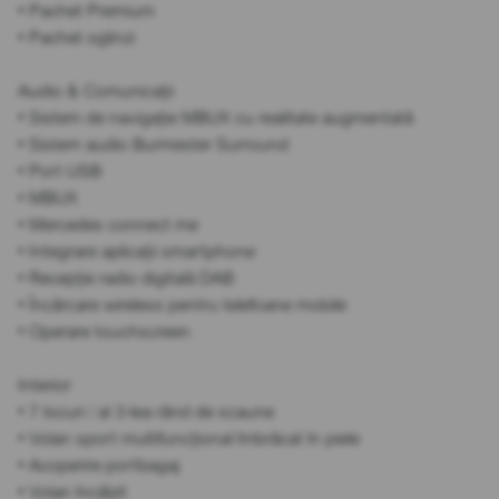
• Pachet Premium
• Pachet oglinzi
Audio & Comunicații
• Sistem de navigație MBUX cu realitate augmentată
• Sistem audio Burmester Surround
• Port USB
• MBUX
• Mercedes connect me
• Integrare aplicații smartphone
• Recepție radio digitală DAB
• Încărcare wireless pentru telefoane mobile
• Operare touchscreen
Interior
• 7 locuri / al 3-lea rând de scaune
• Volan sport multifuncțional îmbrăcat în piele
• Acoperire portbagaj
• Volan încălzit