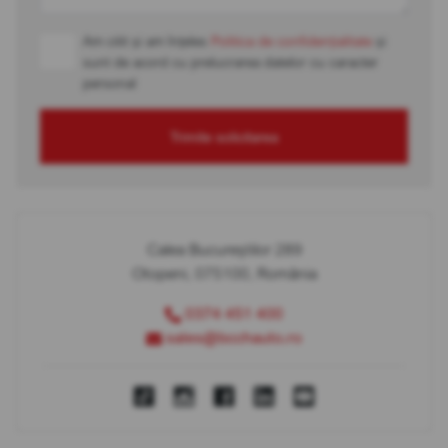
Am citit și am înțeles
Politica de confidențialitate
și
sunt de acord cu prelucrarea datelor cu caracter
personal
Trimite solicitarea
Calea Bucureștilor 289
Otopeni, 075100, România
0374 451 400
sales@bcchauto.ro