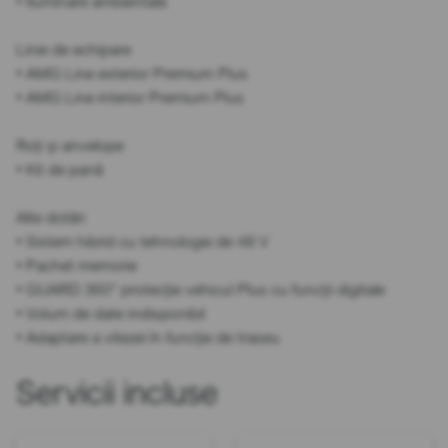
• Iluminare ambientală
Linie de echipare
• AMG Line exterior Premium Plus
• AMG Line interior Premium Plus
Roți și anvelope
• Kit de pană
Alte dotări
• Sistem hibrid cu tehnologie de 48 V
• Pachet memorie
• GUARD 360° protecție vehicul Plus cu funcții digitale
• Volum de date indisponibil
• Adaptare a vitezei în funcție de traseu
Servicii incluse