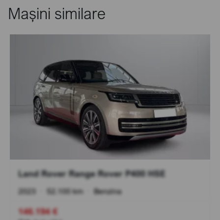
Mașini similare
Land Rover Range Rover P400 HSE
2023
•
52.100 km
•
Benzina
146.194 €