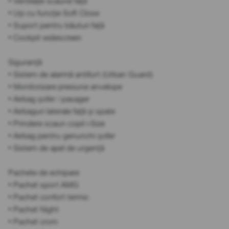
• Ventilație scaune față
• Uși cu funcție Soft Close
• Suport pentru băuturi față
• Cockpit widescreen
Siguranță
• Sistem de alarmă antifurt (Urban Guard)
• Monitorizare presiune anvelope
• Airbag șofer / pasager
• Airbaguri laterale față și spate
• Prindere scaun copil i-Size
• Airbag pentru genunchi șofer
• Sistem de apel de urgență
Pachete de echipare
• Pachet sport AMG
• Pachet confort termic
• Pachet Night
• Pachet crom