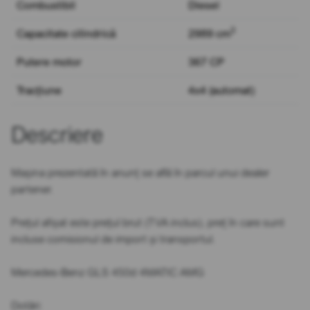
Combustibil
Diesel
3
Capacitate cilindrică
2989 cm
Putere motor
367 CP
Tracțiune
4x4 (automat)
Descriere
Mașina prezentată în anunț se află în parcul unui dealer
partener.
Prețul afișat este prețul brut (TVA inclus), preț în care sunt
incluse comisionul de import și transportul.
Mercedes-Benz GLS 450d 4MATIC AMG
Dotări: