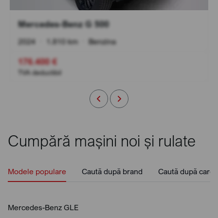
Mercedes-Benz G 500
2024
•
1.810 km
•
Benzina
176.400 €
TVA deductibil
Cumpără mașini noi și rulate
Modele populare
Caută după brand
Caută după caros
Mercedes-Benz GLE