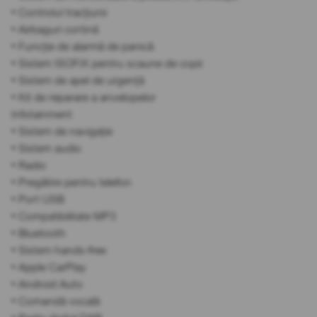
• Controlul tracțiunii
• Airbaguri cortină
• Funcție de alarmă de panică
• Sistem ISOFIX pentru scaune de copii
• Sistem de apel de urgență
• Kit de reparare a anvelopelor
Infotainment
• Sistem de navigație
• Sistem audio
• Radio
• Pregătire pentru telefon
• Port USB
• Compatibilitate MP3
• Bluetooth
• Sistem hands-free
• Apple CarPlay
• Android Auto
• Comandă vocală