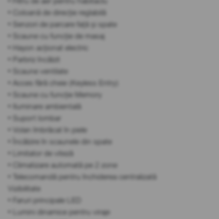
• Filtru de aer pentru habitaclu
• Coloană de direcție reglabilă
• Senzori de parcare față și spate
• Scaune cu funcție de masaj
• Hayon acționat electric
• Parbriz încălzit
• Scaune ventilate
• Acces fără cheie (Keyless Entry)
• Scaune cu funcție Memory
• Iluminare ambientală
• Suport lombar
• Volan îmbrăcat în piele
• Încălzire în scaunele din spate
• Limitator de viteză
• Climatizare automată pe 2 zone
• Telecomandă pentru închiderea centralizată
Vizibilitate
• Faruri principale LED
• Lumini dinamice pentru viraje