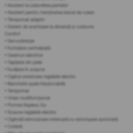
• Asistent la coborârea pantelor
• Asistent pentru menținerea benzii de rulare
• Tempomat adaptiv
• Sistem de avertizare la distanță și coliziune
Confort
• Servodirecție
• Închidere centralizată
• Geamuri electrice
• Tapițerie din piele
• Încălzire în scaune
• Oglinzi exterioare reglabile electric
• Banchetă spate fracționabilă
• Tempomat
• Volan multifuncțional
• Pornire Keyless Go
• Scaune reglabile electric
• Oglindă retrovizoare interioară cu estompare automată
• Cotieră