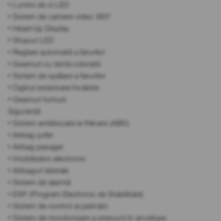
• Lumini de zi LED
• Sistem de camere video 360°
• Head-Up Display
• Stopuri LED
• Reglare automată a farurilor
• Geamuri cu tentă colorată
• Sistem de spălare a farurilor
• Oglinzi exterioare încălzite
• Geamuri fumurii
Siguranță
• Sistem antiblocare la frânare (ABS)
• Airbag șofer
• Airbag pasager
• Imobilizator electronic
• Airbaguri laterale
• Sistem de alarmă
• ESP (Program Electronic de Stabilitate)
• Sistem de control al patinării
• Sistem de monitorizare a presiunii în anvelope