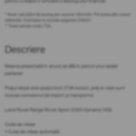
pentru a realiza o simulare a leasing-ului financiar.
* Acest calculator de leasing are caracter informativ. Pot exista alte costuri
adiționale. Estimarea nu include asigurare CASCO.
** Toate sumele conțin TVA.
Descriere
Mașina prezentată în anunț se află în parcul unui dealer
partener.
Prețul afișat este prețul brut (TVA inclus), preț în care sunt
incluse comisionul de import și transportul.
Land Rover Range Rover Sport D300 Dynamic HSE
Cutie de viteze
• Cutie de viteze automată