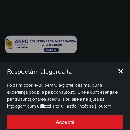
© 2026 BCCH Group Switzerland AG. Toate drepturile
Respectăm alegerea ta
rezervate.
Platfomă dezvoltată de Workleto.
Folosim cookie-uri pentru a-ți oferi cea mai bună
BCCH Auto Switzerland este o marcă a societății
BCCH
experiență posibilă pe bcchauto.ro. Unele sunt esențiale
Group Switzerland AG
pentru funcționarea acestui site, altele ne ajută să
Sediu social: David Business Center, Str. Erou Iancu Nicolae
înțelegem cum utilizezi site-ul, astfel încât să țl putem
nr. 29, Voluntari, Ilfov
îmbunătăți. De asemenea, este posibil să folosim cookie-
Nr. de înregistrare la Registrul Comerțului J2022004957230,
uri în scopuri de targetare. Apasă pe „Acceptă toate”
Acceptă
CUI RO41848769
pentru a continua așa cum este specificat, sau apasă pe