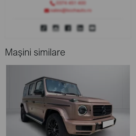
0374 451 400
sales@bcchauto.ro
Mașini similare