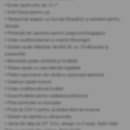
• Ecran tactil color de 13,1"
• Soft-Close pentru uși
• Tempomat adaptiv cu funcție Stop&Go și asistent pentru
direcție
• Protecție din aluminiu pentru pragul portbagajului
• Volan multifuncțional cu inserții Moonlight
• Sistem audio Meridian de 800 W, cu 19 difuzoare și
subwoofer
• Banchetă spate ventilată și încălzită
• Tetiere spate cu aripi laterale reglabile
• Plafon panoramic din sticlă cu acționare electrică
• Geamuri spate fumurii
• Volan multifuncțional încălzit
• Duze încălzite pentru spălarea parbrizului
• Prize iluminate cu inscripție
• Priză de 230 V pentru al doilea rând de scaune
• Sistem de alarmă cu ultrasunete
• Jante din aliaj de 23", 9,5J, design cu 5 spițe, Satin Dark