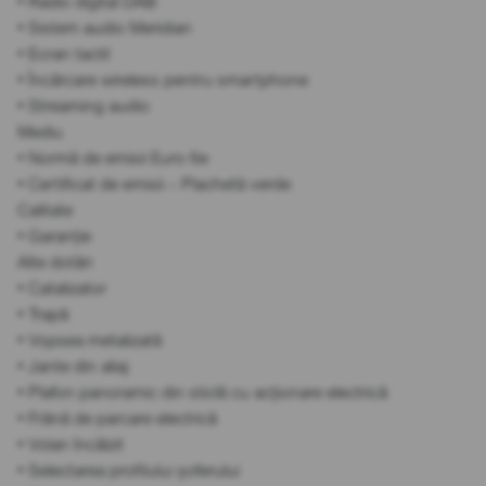
• Radio digital DAB
• Sistem audio Meridian
• Ecran tactil
• Încărcare wireless pentru smartphone
• Streaming audio
Mediu
• Normă de emisii Euro 6e
• Certificat de emisii – Plachetă verde
Calitate
• Garanție
Alte dotări
• Catalizator
• Trapă
• Vopsea metalizată
• Jante din aliaj
• Plafon panoramic din sticlă cu acționare electrică
• Frână de parcare electrică
• Volan încălzit
• Selectarea profilului șoferului