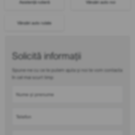
Asistență rutieră
Vânzări auto noi
Vânzări auto rulate
Solicită informații
Spune-ne cu ce te putem ajuta și noi te vom contacta
în cel mai scurt timp
Nume și prenume
Telefon