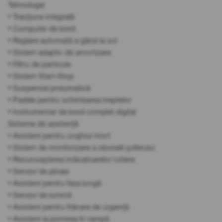
Tehnologie
• Tracțiune integrală
• Computer de bord
• Reglare automată a gărzii la sol
• Sistem adaptiv de amortizare
• Filtru de particule
• Sistem Start-Stop
• Suspensie pneumatică
• Padele pentru schimbarea treptelor
• Instrumentar de bord complet digital
Sisteme de asistență
• Asistent pentru unghiul mort
• Sistem de monitorizare a oboselii șoferului
• Recunoașterea indicatoarelor rutiere
• Senzor de ploaie
• Asistent pentru faza lungă
• Senzor de lumină
• Asistent pentru frânare de urgență
• Asistent la pornirea în rampă