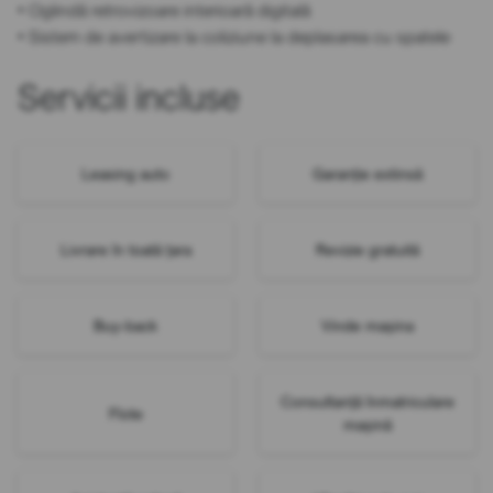
• Oglindă retrovizoare interioară digitală
• Sistem de avertizare la coliziune la deplasarea cu spatele
Servicii incluse
Leasing auto
Garanție extinsă
Livrare în toată țara
Revizie gratuită
Buy-back
Vinde mașina
Consultanță înmatriculare
Flote
mașină