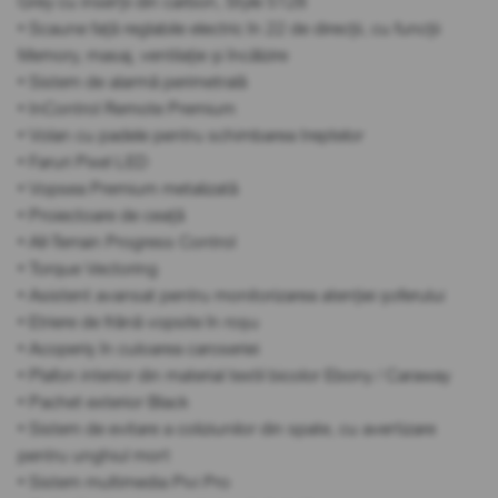
Grey cu inserții din carbon, Style 5128
• Scaune față reglabile electric în 22 de direcții, cu funcții
Memory, masaj, ventilație și încălzire
• Sistem de alarmă perimetrală
• InControl Remote Premium
• Volan cu padele pentru schimbarea treptelor
• Faruri Pixel LED
• Vopsea Premium metalizată
• Proiectoare de ceață
• All-Terrain Progress Control
• Torque Vectoring
• Asistent avansat pentru monitorizarea atenției șoferului
• Etriere de frână vopsite în roșu
• Acoperiș în culoarea caroseriei
• Plafon interior din material textil bicolor Ebony / Caraway
• Pachet exterior Black
• Sistem de evitare a coliziunilor din spate, cu avertizare
pentru unghiul mort
• Sistem multimedia Pivi Pro