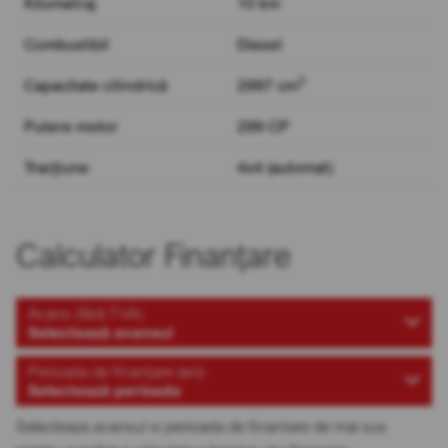
Kilometraj
10 km
Combustibil
Diesel
3
Capacitate cilindrică
2997 cm
Putere motor
299 CP
Tracțiune
4x4 (automat)
Calculator Finanțare
Avans (fără TVA)
Selectează avansul
Perioada de finanțare (ani)
Selectează perioada
Selecteaza avansul si perioada de finantare de mai sus