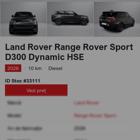
Land Rover Range Rover Sport
D300 Dynamic HSE
2026
•
10 km
•
Diesel
ID Stoc #33111
Vezi preț
Marcă
Land Rover
Model
Range Rover Sport
An de fabricație
2026