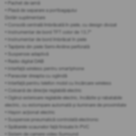
• Pachet de iarnă
• Plasă de separare a portbagajului
Dotări suplimentare
• Consolă centrală îmbrăcată în piele, cu design divizat
• Instrumentar de bord TFT color de 13,7"
• Instrumentar de bord îmbrăcat în piele
• Tapițerie din piele Semi-Aniline perforată
• Suspensie adaptivă
• Radio digital DAB
• Interfață wireless pentru smartphone
• Parasolar dreapta cu oglindă
• Interfață pentru telefon mobil cu încărcare wireless
• Coloană de direcție reglabilă electric
• Oglinzi exterioare reglabile electric, încălzite și rabatabile
electric, cu estompare automată și iluminare de proximitate
• Hayon acționat electric
• Suspensie pneumatică controlată electronic
• Spătarele scaunelor față finisate în PVC
• Sistem de camere video Surround