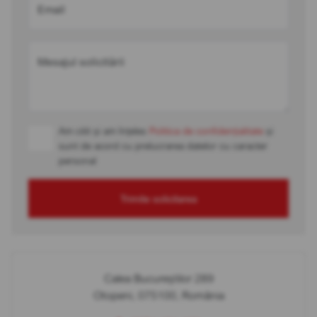
Email
Mesajul solicitării
Am citit și am înțeles
Politica de confidențialitate
și
sunt de acord cu prelucrarea datelor cu caracter
personal
Trimite solicitarea
Calea Bucureștilor 289
Otopeni, 075100, România