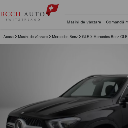
Mașini de vânzare
Comandă m
Acasa
Mașini de vânzare
Mercedes-Benz
GLE
Mercedes-Benz GLE 