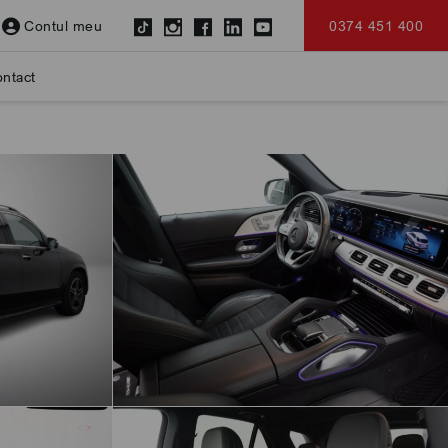
Contul meu
0374 451 400
ntact