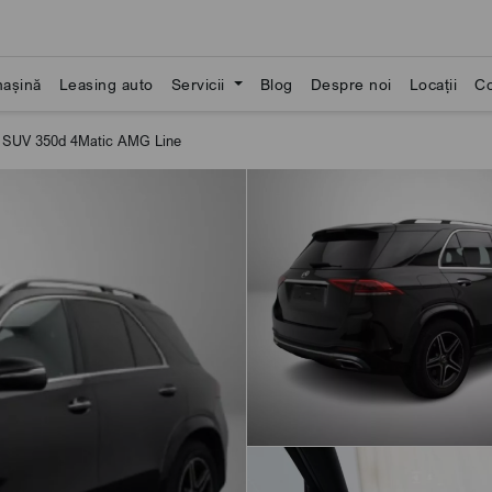
așină
Leasing auto
Servicii
Blog
Despre noi
Locații
Co
SUV 350d 4Matic AMG Line