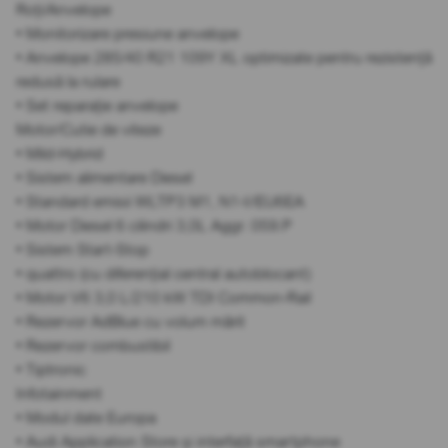
Roți/Anvelope
• Monitorizare presiune anvelope
• Anvelope 285/40 R21 109Y XL optimizate pentru rezistență
redusă la rulare
• Set reparație anvelope
Motor/Cutie de viteze
• Mild-Hybrid
• Sistem alimentare Diesel
• Standard emisii WLTP3 M1, N1-I//EU6EA
• Motor Diesel 6 cilindri 3,0L Aggr. 059.P
• Sistem Start-Stop
• quattro (cu diferențial central autoblocant)
• Motor V6 3,0 L/210 kW TDI Common-Rail
• Rezervor AdBlue cu volum mărit
• Rezervor combustibil
• Tiptronic
Infotainment
• Modul date Europa
• Audi Application Store și interfață smartphone