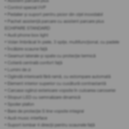
• Asistent parcare plus
• Control special I/VP
• Pedalier și suport pentru picior din oțel inoxidabil
• Pachet asistență parcare cu asistent parcare plus
ECHIPARE STANDARD
• Audi phone box light
• Volan îmbrăcat în piele, 3 spițe, multifuncțional, cu padele
• Încălzire scaune față
• Geamuri laterale și spate cu protecție termică
• Cotieră centrală confort față
• Lumini de zi
• Oglindă interioară fără ramă, cu estompare automată
• Element interior superior cu cusătură contrastantă
• Carcase oglinzi exterioare vopsite în culoarea caroseriei
• Stopuri LED cu semnalizare dinamică
• Spoiler plafon
• Bare de protecție S line vopsite integral
• Audi music interface
• Suport lombar 4 direcții pentru scaunele față