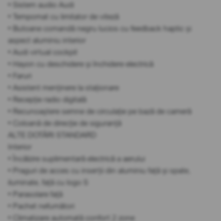
• Sistem audio Audi
• Tempomat cu limitator de viteză
• Butoane comandă negru lucios cu feedback haptic și
aspect aluminiu interior
• Audi virtual cockpit
• Hayon cu deschidere și închidere electrică
• Faruri
• Asistent menținere la staționare
• Recepție radio digitală
• Recunoaștere semne de circulație pe bază de cameră
• Coloană de direcție de siguranță
ALTE DOTĂRI STANDARD
Interior
• Încălzire suplimentară electrică a aerului
• Praguri de acces cu inserții din aluminiu față și spate,
iluminate, față cu logo S
• Parasolare față
• Pachet nefumători
• Climatizare automată confort 2 zone