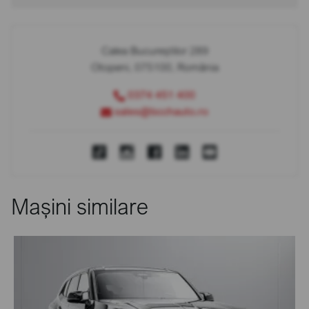
Calea Bucureștilor 289
Otopeni, 075100, România
0374 451 400
sales@bcchauto.ro
Mașini similare