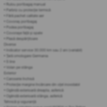
• Rulou portbagaj manual
• Parbriz cu protecție termică
• Fără pachet calitate aer
• Covoraș portbagaj
• Podea portbagaj
• Covorașe față și spate
• Plasă despărțitoare
Diverse
• Indicator service 30.000 km sau 2 ani (variabil)
• Țară omologare Germania
• S line
• Volan pe stânga
Exterior
• Caroserie închisă
• Protecție margine încărcare din oțel inoxidabil
• Oglindă exterioară dreapta, asferică
• Oglindă exterioară stânga, asferică
Tehnică și siguranță