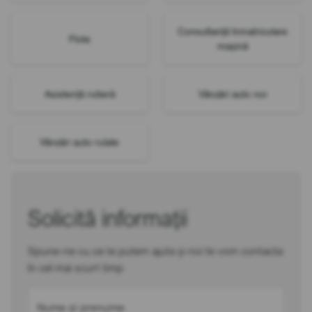
Consultanță înmatriculare
Flote
mașină
Asistență rutieră
Vânzări auto noi
Vânzări auto rulate
Solicită informații
Spune-ne cu ce te putem ajuta și noi te vom contacta
în cel mai scurt timp
Nume și prenume