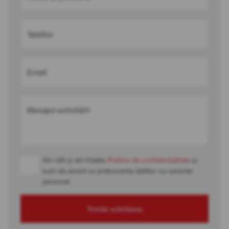
Telefon
Email
Mesajul solicitării
Am citit și am înțeles
Politica de confidențialitate
și
sunt de acord cu prelucrarea datelor cu caracter
personal
Trimite solicitarea