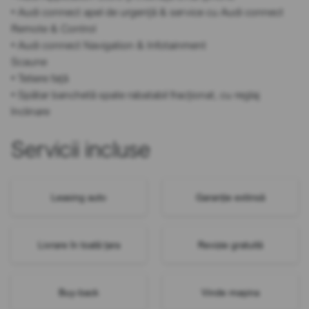
• Audi connect apel de urgență & service cu Audi connect
Remote & Control
• Audi connect Navigation & Infotainment
Scaune
• Tetiere față
• Spătar banchetă spate rabatabil fracționat, cu reglaj
înclinare
Servicii incluse
Leasing auto
Garanție extinsă
Livrare în toată țara
Revizie gratuită
Buy-back
Vinde mașina