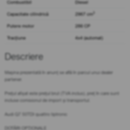
Combustibil
Diesel
3
Capacitate cilindrică
2967 cm
Putere motor
286 CP
Tracțiune
4x4 (automat)
Descriere
Mașina prezentată în anunț se află în parcul unui dealer
partener.
Prețul afișat este prețul brut (TVA inclus), preț în care sunt
incluse comisionul de import și transportul.
Audi Q7 50TDI quattro tiptronic
DOTĂRI OPȚIONALE