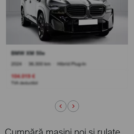
BMW XM 50e
2024
•
36.300 km
•
Hibrid Plug-In
104.019 €
TVA deductibil
Cumpără mașini noi și rulate