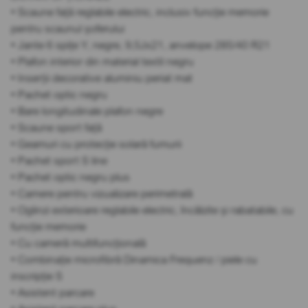
• Scaune față reglabile electric, inclusiv funcție memorie
pentru scaunul șoferului
• Jante 6 spițe Y, negre, 9,5Jx21, anvelope 285/40 R21
• Plafon interior din material textil negru
• Inserții decorative aluminiu periat mat
• Pachet optic negru
• Bare longitudinale plafon negre
• Scaune sport față
• Geamuri cu protecție solară fumurii
• Pachet sport S line
• Pachet optic negru plus
• Camere pentru vizualizare perimetrală
• Oglinzi exterioare reglabile electric, încălzite și rabatabile, cu
funcție memorie
• Cu cameră multifuncțională
• Combinație microfibră Dinamica Frequenz / piele cu
inscripție S
• Asistent parcare