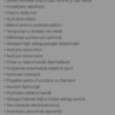
• Sistem prindere scaun copil ISOFIX și Top Tether
• Imobilizator electronic
• Claxon dublu ton
• Audi drive select
• Măsuri extinse protecție pietoni
• Tempomat cu limitator de viteză
• Diferențial autoblocant automat
• Airbaguri față, airbag pasager dezactivabil
• Audi pre sense front
• Audi pre sense basic
• Cheie cu telecomandă, fără Safelock
• Suspensie pneumatică adaptivă sport
• Iluminare interioară
• Pregătire pentru Functions on Demand
• Asistent fază lungă
• Avertizare părăsire bandă
• Airbaguri laterale față și sistem airbag cortină
• Servodirecție electromecanică
• Avertizare centură de siguranță