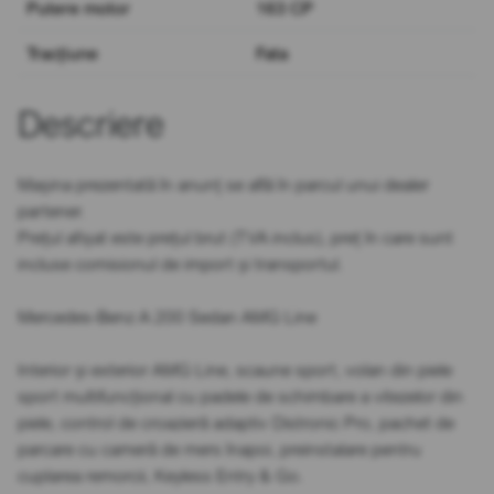
Putere motor
163 CP
Tracțiune
Fata
Descriere
Mașina prezentată în anunț se află în parcul unui dealer
partener.
Prețul afișat este prețul brut (TVA inclus), preț în care sunt
incluse comisionul de import și transportul.
Mercedes-Benz A 200 Sedan AMG Line
Interior și exterior AMG Line, scaune sport, volan din piele
sport multifuncțional cu padele de schimbare a vitezelor din
piele, control de croazieră adaptiv Distronic Pro, pachet de
parcare cu cameră de mers înapoi, preinstalare pentru
cuplarea remorcii, Keyless Entry & Go.