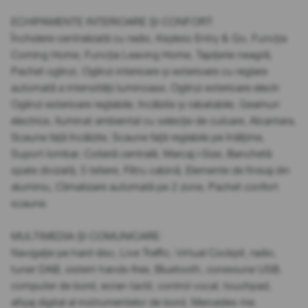
ECHIPAMENTE INTERIOARE ȘI CONFORT:
Închidere centralizată cu radio, Keyless Entry & Go, Funcția
Coming Home, Funcția Leaving Home, Tapițerie neagră,
Pachet oglinzi, Oglinzi interioare și exterioare cu reglare
automată a intensității luminoase, Oglinzi exterioare electr.
Oglinzi exterioare reglabile, încălzite și rabatabile, Geamuri
electrice, Iluminat ambiental cu selecție de culoare, Alcantara,
Scaune față încălzite, Scaune față reglabile pe înălțime,
Suport lombar, Cotieră centrală, Marcaj i-Size, Banchetă
spate divizată, 5 tetiere, Filtru cabină, Elemente de finisaj din
aluminiu, Climatizare automată pe 2 zone, Pachet confort
scaune.
MULTIMEDIA ȘI COMUNICARE:
Navigație pe hard disc, Live Traffic, Virtual Cockpit, radio,
tuner DAB, sistem hands-free, Bluetooth, conexiune USB,
computer de bord, ecran tactil, control vocal, touchpad,
afișaj digital al instrumentelor de bord, Mercedes me.