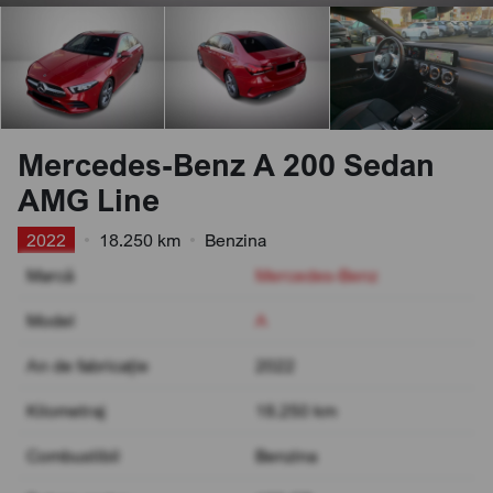
Mercedes-Benz A 200 Sedan
AMG Line
2022
•
18.250 km
•
Benzina
Marcă
Mercedes-Benz
Model
A
An de fabricație
2022
Kilometraj
18.250 km
Combustibil
Benzina