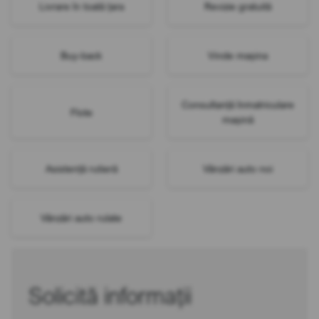
Livrare în toată țara
Revizie gratuită
Buy-back
Vinde mașina
Consultanță înmatriculare
Flote
mașină
Asistență rutieră
Vânzări auto noi
Vânzări auto rulate
Solicită informații