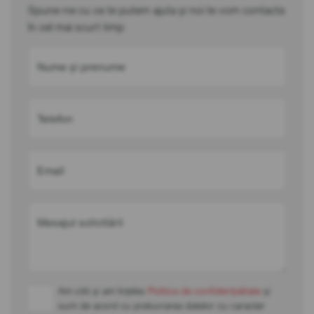
Spune-ne cu ce te putem ajuta și noi te vom contacta
în cel mai scurt timp
Nume și prenume
Telefon
Email
Mesajul solicitării
Am citit și am înțeles
Politica de confidențialitate
și
sunt de acord cu prelucrarea datelor cu caracter