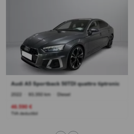
Audi A5 Sportback 50TDI quattro tiptronic
2022
•
93.350 km
•
Diesel
46.590 €
TVA deductibil