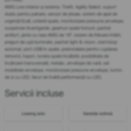
AMG Line interior și exterior, Tirefit, Agility Select, suport
dublu pentru pahare, senzor de ploaie, sistem de apel de
urgență Ecall, cotieră spate, monitorizare presiune anvelope,
suspensie Avantgarde, geamuri spate fumurii, pachet
antifurt, jante cu raze AMG de 18", sistem de frânare întărit,
praguri de ușă iluminate, pachet light & vision, start/stop
automat, port USB în spate, preinstalare pentru cuplarea
remorcii, hayon, luneta spate încălzită, posibilitate de
încărcare transversală, metalic, anvelope de vară, set
mobilitate anvelope, monitorizare presiune anvelope, lumini
de zi cu LED, faruri de înaltă performanță cu LED,
Servicii incluse
Leasing auto
Garanție extinsă