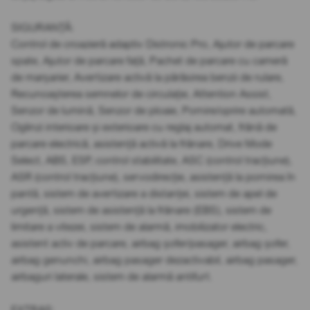
SIGURANȚĂ:
Control de croazieră adaptiv Distronic Pro, Ajutor de parcare
spate, Ajutor de parcare față, Pachet de parcare cu cameră
de marșarier, Avertizare activă la părăsirea benzii de rulare,
Recunoașterea semnelor de circulație, Attention Assist,
Senzor de lumină, Senzor de ploaie, Pornire/oprire automată,
Oglinzi interioare și exterioare cu reglaj automat, frână de
parcare electrică, asistență activă la frânare, Drive Mode
Select, ABS, ESP, control stabilitate, ASC (control tracțiune),
ASR (control tracțiune), servodirecție, asistență la pornirea în
pantă, sistem de avertizare a distanței, sistem de apel de
urgență, sistem de asistență la frânare (EBS), sistem de
limitare a vitezei, sistem de alarmă, imobilizator electric,
asistent activ de parcare, airbag șofer/pasager, airbag șofer,
airbag genunchi, airbag pasager dezactivabil, airbag pasager,
airbaguri laterale, sistem de alarmă antifurt.
EXTRAS: