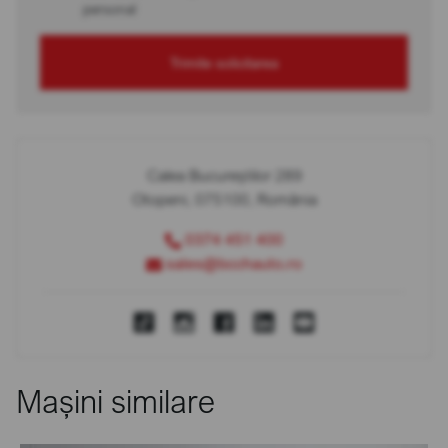
personal
Trimite solicitarea
Calea Bucureștilor 289
Otopeni, 075100, România
0374 451 400
sales@bcchauto.ro
Mașini similare