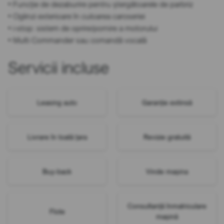
• Funcție de dezaburire pentru ștergătoarele de parbriz
• Oglinzi exterioare în culoarea caroseriei
• i-stop: sistem de oprire/pornire a motorului
• Multi Commander sau comandă vocală
Servicii incluse
Leasing auto
Garanție extinsă
Livrare în toată țara
Revizie gratuită
Buy-back
Vinde mașina
Consultanță înmatriculare
Flote
mașină