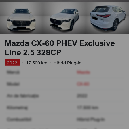
Mazda CX-60 PHEV Exclusive
Line 2.5 328CP
2022
•
17.500 km
•
Hibrid Plug-In
Marcă
Mazda
Model
CX-60
An de fabricație
2022
Kilometraj
17.500 km
Combustibil
Hibrid Plug-In