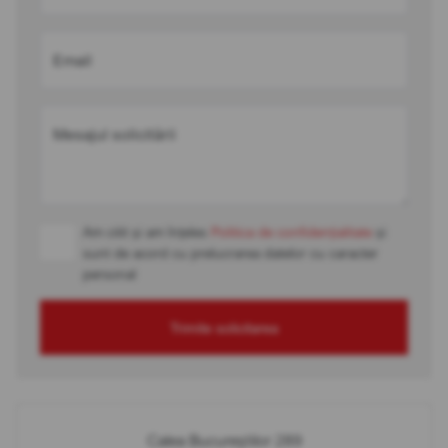
Email
Mesajul solicitării
Am citit și am înțeles
Politica de confidențialitate
și
sunt de acord cu prelucrarea datelor cu caracter
personal
Trimite solicitarea
Calea Bucureștilor 289