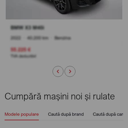
BMW X3 M40i
2022
•
40.200 km
•
Benzina
55.225 €
TVA deductibil
Cumpără mașini noi și rulate
Modele populare
Caută după brand
Caută după caros