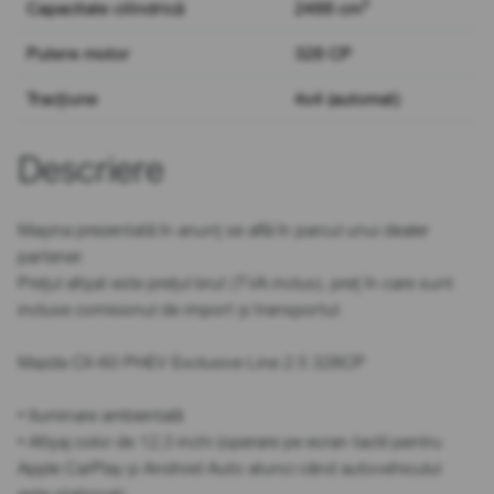
3
Capacitate cilindrică
2488 cm
Putere motor
328 CP
Tracțiune
4x4 (automat)
Descriere
Mașina prezentată în anunț se află în parcul unui dealer
partener.
Prețul afișat este prețul brut (TVA inclus), preț în care sunt
incluse comisionul de import și transportul.
Mazda CX-60 PHEV Exclusive Line 2.5 328CP
• Iluminare ambientală
• Afișaj color de 12,3 inchi (operare pe ecran tactil pentru
Apple CarPlay și Android Auto atunci când autovehiculul