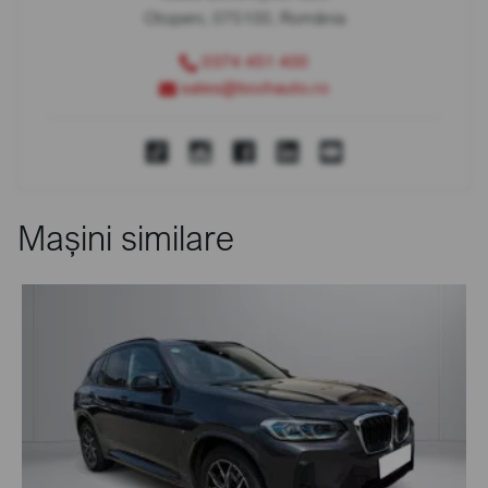
Otopeni, 075100, România
0374 451 400
sales@bcchauto.ro
Mașini similare