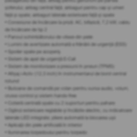
pasagerului din față; airbag pentru genunchi pe partea
șoferului; airbag central față; airbaguri pentru cap și umeri
față și spate; airbaguri laterale exterioare față și spate
• Conexiune de încărcare la priză: AC, bifazică, 7,2 kW, cablu
de încărcare de tip 2
• Panoul schimbătorului de viteze din piele
• Lumini de avertizare automată a frânării de urgență (ESS)
• Spoiler spate pe acoperiș
• Sistem de apel de urgență E-Call
• Sistem de monitorizare a presiunii în pneuri (TPMS)
• Afișaj i-Activ (12,3 inch) în instrumentarul de bord central
rotund
• Butoane de comandă pe volan pentru sursa audio, volum,
cruise control și sistem hands-free
• Cotieră centrală spate cu 2 suporturi pentru pahare
• Oglinzi exterioare reglabile și încălzite electric, cu indicatoare
laterale LED integrate; pliere automată la blocarea ușii
• Aplicații din piele artificială în interior
• Iluminarea torpedoului pentru torpedo