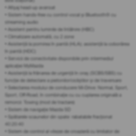
este staționat)
• Afișaj head-up avansat
• Sistem hands-free cu control vocal și Bluetooth® cu
streaming audio
• Asistent pentru luminile de întâlnire (HBC)
• Climatizare automată, cu 2 zone
• Asistență la pornirea în pantă (HLA); asistență la coborârea
în pantă (HDC)
• Servicii de conectivitate disponibile prin intermediul
aplicației MyMazda
• Asistență la frânarea de urgență în oraș (SCBS/SBS) cu
funcție de detectare a pietonilor/cicliștilor și de traversare
• Selectarea modului de conducere Mi-Drive: Normal, Sport,
Sport, Off-Road, în combinație cu cu cuplarea originală a
remorcii: Towing (mod de tractare)
• Sistem de navigație Mazda SD
• Spătarele scaunelor din spate: rabatabile fracționat
40:20:40
• Sistem de control al vitezei de croazieră cu limitator de