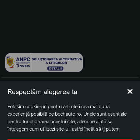
© 2026 BCCH Group Switzerland AG. Toate drepturile
Respectăm alegerea ta
rezervate.
Platfomă dezvoltată de Workleto.
Folosim cookie-uri pentru a-ți oferi cea mai bună
BCCH Auto Switzerland este o marcă a societății
BCCH
experiență posibilă pe bcchauto.ro. Unele sunt esențiale
Group Switzerland AG
pentru funcționarea acestui site, altele ne ajută să
Sediu social: David Business Center, Str. Erou Iancu Nicolae
înțelegem cum utilizezi site-ul, astfel încât să țl putem
nr. 29, Voluntari, Ilfov
îmbunătăți. De asemenea, este posibil să folosim cookie-