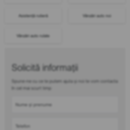
Asistență rutieră
Vânzări auto noi
Vânzări auto rulate
Solicită informații
Spune-ne cu ce te putem ajuta și noi te vom contacta
în cel mai scurt timp
Nume și prenume
Telefon