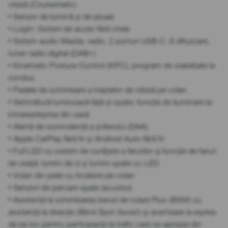
viteză (Cruisematic)
• Senzor de lumină și de ploaie
• LogIn: Sistem de acces fără cheie
• Sistem audio Mazda, radio, 2 porturi USB-C, 8 difuzoare,
tuner radio digital (DAB+)
• Kinematic Posture Control (KPC), program de stabilitate la
condus
• Padele de schimbare a treptelor de viteză pe volan
• Semnătură luminoasă față și spate; funcție de iluminare la
intrarea/ieșirea din casă
• Alertă de somnolență a șoferului (DAA)
• Apple CarPlay fără fir și Android Auto fără fir
• Full LED cu sistem de curățare a farurilor și funcție de faruri
de ceață; lumini de zi și lumini spate cu LED
• Volan din piele cu încălzire pe volan
• Senzori de parcare spate (acustici)
• Asistență la schimbarea benzii de rulare Plus (BSM) cu
asistență la direcție (Blind Spot Assist) și avertizare la ieșirea
de pe loc pentru participanții la trafic care se apropie din