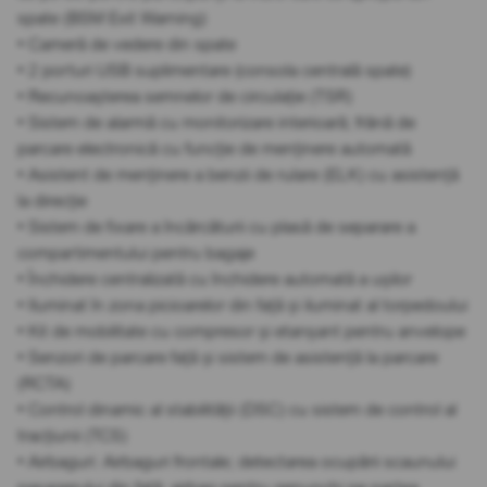
spate (BSM Exit Warning)
• Cameră de vedere din spate
• 2 porturi USB suplimentare (consola centrală spate)
• Recunoașterea semnelor de circulație (TSR)
• Sistem de alarmă cu monitorizare interioară; frână de
parcare electronică cu funcție de menținere automată
• Asistent de menținere a benzii de rulare (ELK) cu asistență
la direcție
• Sistem de fixare a încărcăturii cu plasă de separare a
compartimentului pentru bagaje
• Închidere centralizată cu închidere automată a ușilor
• Iluminat în zona picioarelor din față și iluminat al torpedoului
• Kit de mobilitate cu compresor și etanșant pentru anvelope
• Senzori de parcare față și sistem de asistență la parcare
(RCTA)
• Control dinamic al stabilității (DSC) cu sistem de control al
tracțiunii (TCS)
• Airbaguri: Airbaguri frontale; detectarea ocupării scaunului