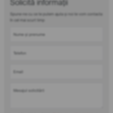
Solicită informații
Spune-ne cu ce te putem ajuta și noi te vom contacta
în cel mai scurt timp
Nume și prenume
Telefon
Email
Mesajul solicitării