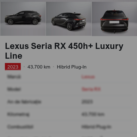
Lexus Seria RX 450h+ Luxury
Line
2023
•
43.700 km
•
Hibrid Plug-In
Marcă
Lexus
Model
Seria RX
An de fabricație
2023
Kilometraj
43.700 km
Combustibil
Hibrid Plug-In