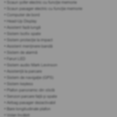
• Scaun șofer electric cu funcție memorie
• Scaun pasager electric cu funcție memorie
• Computer de bord
• Head-Up Display
• Asistent fază lungă
• Sistem Isofix spate
• Sistem protecție la impact
• Asistent menținere bandă
• Sistem de alarmă
• Faruri LED
• Sistem audio Mark Levinson
• Asistență la parcare
• Sistem de navigație (GPS)
• Sistem keyless
• Plafon panoramic din sticlă
• Senzori parcare față și spate
• Airbag pasager dezactivabil
• Bare longitudinale plafon
• Volan încălzit