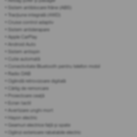
• Airbag șofer și pasager
• Sistem antiblocare frâne (ABS)
• Tracțiune integrală (4WD)
• Cruise control adaptiv
• Sistem antiderapare
• Apple CarPlay
• Android Auto
• Sistem antispin
• Cutie automată
• Conectivitate Bluetooth pentru telefon mobil
• Radio DAB
• Oglindă retrovizoare digitală
• Cârlig de remorcare
• Proiectoare ceață
• Ecran tactil
• Avertizare unghi mort
• Hayon electric
• Geamuri electrice față și spate
• Oglinzi exterioare rabatabile electric