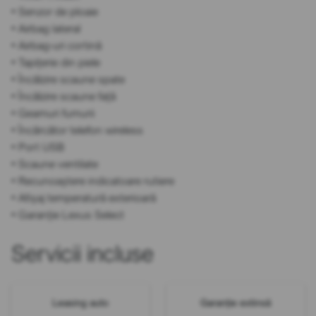
• Senzor de ploaie
• Airbag lateral
• Airbag-uri cortină
• Tapițerie din piele
• Încălzire scaune spate
• Încălzire scaune față
• Geamuri fumurii
• Încărcător telefon wireless
• Port USB
• Scaune ventilate
• Recunoaștere indicatoare rutiere
• Afișaj temperatură exterioară
• Garanție Lexus Select
Servicii incluse
Leasing auto
Garanție extinsă