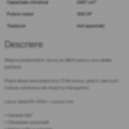
3
Capacitate cilindrică
2487 cm
Putere motor
309 CP
Tracțiune
4x4 (automat)
Descriere
Mașina prezentată în anunț se află în parcul unui dealer
partener.
Prețul afișat este prețul brut (TVA inclus), preț în care sunt
incluse comisionul de import și transportul.
Lexus Seria RX 450h+ Luxury Line
• Cameră 360°
• Climatizare automată