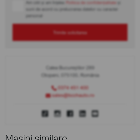
Am citit și am înțeles
Politica de confidențialitate
și
sunt de acord cu prelucrarea datelor cu caracter
personal
Trimite solicitarea
Calea Bucureștilor 289
Otopeni, 075100, România
0374 451 400
sales@bcchauto.ro
Mașini similare