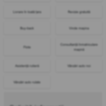
Livrare în toată țara
Revizie gratuită
Buy-back
Vinde mașina
Consultanță înmatriculare
Flote
mașină
Asistență rutieră
Vânzări auto noi
Vânzări auto rulate