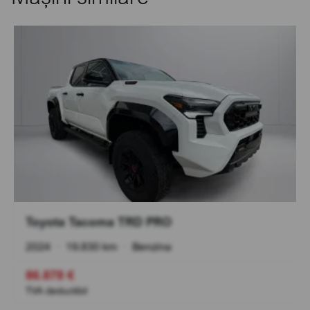
Toyota Tacoma TRD PRO
2024
•
19.830 km
•
Benzina
86.878 €
TVA deductibil