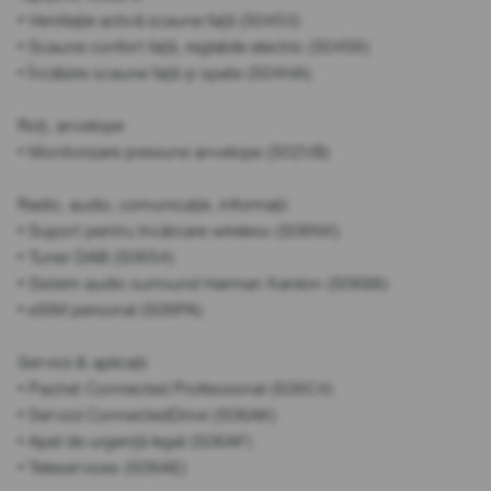
• Ventilație activă scaune față (S0453)
• Scaune confort față, reglabile electric (S0456)
• Încălzire scaune față și spate (S04HA)
Roți, anvelope
• Monitorizare presiune anvelope (S02VB)
Radio, audio, comunicație, informații
• Suport pentru încărcare wireless (S06NX)
• Tuner DAB (S0654)
• Sistem audio surround Harman Kardon (S0688)
• eSIM personal (S06PA)
Servicii & aplicații
• Pachet Connected Professional (S06C4)
• Servicii ConnectedDrive (S06AK)
• Apel de urgență legal (S06AF)
• Teleservices (S06AE)