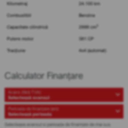
Kilometraj
24.100 km
Combustibil
Benzina
3
Capacitate cilindrică
2998 cm
Putere motor
381 CP
Tracțiune
4x4 (automat)
Calculator Finanțare
Avans (fără TVA)
Selectează avansul
Perioada de finanțare (ani)
Selectează perioada
Selecteaza avansul si perioada de finantare de mai sus