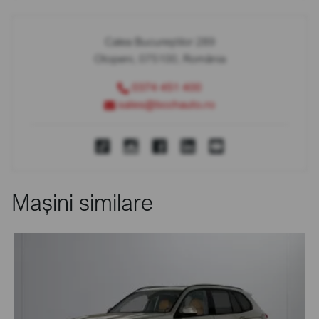
Calea Bucureștilor 289
Otopeni, 075100, România
0374 451 400
sales@bcchauto.ro
Mașini similare