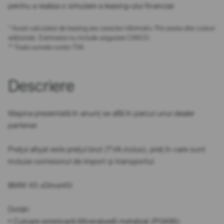
pentru a realiza o simulare a leasing-ului financiar.
* Acest calculator de leasing are caracter informativ. Pot exista alte costuri
adiționale. Estimarea nu include asigurare CASCO.
** Toate sumele conțin TVA.
Descriere
Mașina prezentată în anunț se află în parcul unui dealer
partener.
Prețul afișat este prețul brut (TVA inclus), preț în care sunt
incluse comisionul de import și transportul.
BMW X5 xDrive40i
Dotări:
• Culoare exterioară-Mineralweiß metalizat (P0A96)