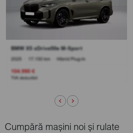
BMW X5 xDrive50e M-Sport
2025
•
17.150 km
•
Hibrid Plug-In
104.990 €
TVA deductibil
Cumpără mașini noi și rulate