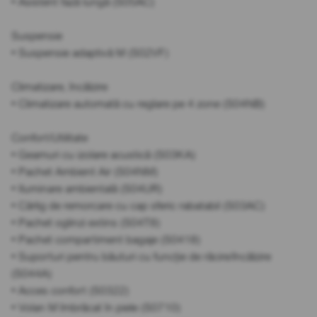
• Asistent fază lungă (S05AC)
Suspensie
• Suspensie adaptivă M (S02VF)
Climatizare, încălzire
• Climatizare automată cu reglare pe 4 zone (S04NB)
Confort/Utilitate
• Geamuri cu izolare acustică (S03KA)
• Pachet Ambient Air (S04NM)
• Iluminare ambientală (S04UR)
• Cârlig de remorcare cu cap sferic rabatabil (S03AC)
• Pachet oglinzi extins (S04T8)
• Pachet compartiment bagaje (S0418)
• Suporturi pentru băuturi cu funcție de răcire/încălzire
(S044A)
• Acces confort (S0322)
• Volan M îmbrăcat în piele (S0710)