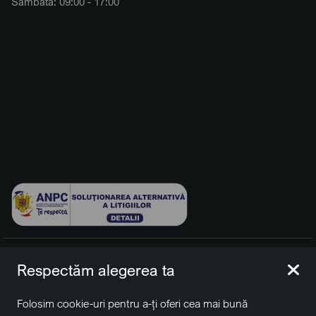
Sâmbătă: 09:00 - 17:00
© 2026 BCCH Group Switzerland AG. Toate drepturile
Respectăm alegerea ta
rezervate.
Platfomă dezvoltată de Workleto.
Folosim cookie-uri pentru a-ți oferi cea mai bună
BCCH Auto Switzerland este o marcă a societății
BCCH