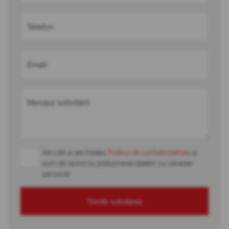
Telefon
Email
Mesajul solicitării
Am citit și am înțeles
Politica de confidențialitate
și
sunt de acord cu prelucrarea datelor cu caracter
personal
Trimite solicitarea