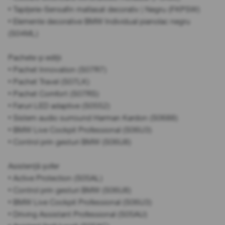
• Tapițerie-Sensafin matlasat decorativ | Negru (FKPSW)
• Elemente decorative BMW Individual pianolac negru
(S04ML)
Pachete și ediții
• Pachet Innovation (S07R7)
• Pachet Travel (S07LK)
• Pachet Comfort (S07RS)
• Faruri LED adaptive (S0552)
• Sistem audio surround Harman Kardon (S0688)
• BMW Live Cockpit Professional (S06U3)
• Control prin gesturi BMW (S06U8)
Asistență șofer
• Active Protection (S05AL)
• Control prin gesturi BMW (S06U8)
• BMW Live Cockpit Professional (S06U3)
• Driving Assistant Professional (S05AU)