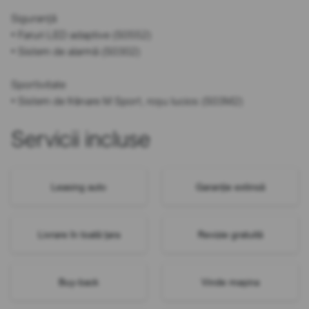
Siguranță
• Faruri LED adaptive (S0552)
• Sistem de alarmă (S0302)
Sportivitate
• Sistem de frânare M Sport, roșu lucios (S03M2)
Servicii incluse
Leasing auto
Garanție extinsă
Livrare în toată țara
Revizie gratuită
Buy-back
Vinde mașina