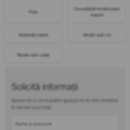
Consultanță înmatriculare
Flote
mașină
Asistență rutieră
Vânzări auto noi
Vânzări auto rulate
Solicită informații
Spune-ne cu ce te putem ajuta și noi te vom contacta
în cel mai scurt timp
Nume și prenume