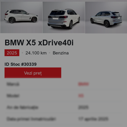
BMW X5 xDrive40i
2025
•
24.100 km
•
Benzina
ID Stoc #30339
Vezi preț
Marcă
BMW
Model
X5
An de fabricație
2025
Data primei înmatriculări
17 aprilie 2025