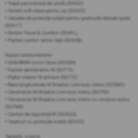
• Trapă panoramică din sticlă (S0402)
• Sistem soft-close pentru uși (S0323)
• Jaluzele de protecție solară pentru geamurile laterale spate
(S0417)
• Sistem Travel & Comfort (S04FL)
• Pachet confort termic față (S04HB)
Aspect interior/exterior
• Grilă BMW Iconic Glow (S03DN)
• Pachet aerodinamic M (S0715)
• Plafon interior M antracit (S0775)
• Bare longitudinale M Shadow Line luciu intens (S03MC)
• Ornamente M Shadow Line luciu intens (S0760)
• Ornamente M Shadow Line luciu intens cu conținut extins
(S07M9)
• Centuri de siguranță M (S04GQ)
• Geamuri cu protecție solară (S0420)
Tapițerie, scaune