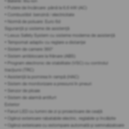
• Baterie: litiu-ion
• Putere de încărcare: până la 6,6 kW (AC)
• Combustibil: benzină / electricitate
• Normă de poluare: Euro 6d
Siguranță și sisteme de asistență
• Lexus Safety System cu sisteme moderne de asistență
• Tempomat adaptiv cu reglare a distanței
• Sistem de camere 360°
• Sistem antiblocare la frânare (ABS)
• Program electronic de stabilitate (VSC) cu controlul
tracțiunii (TRC)
• Asistență la pornirea în rampă (HAC)
• Sistem de monitorizare a presiunii în pneuri
• Senzor de ploaie
• Sistem de alarmă antifurt
Exterior
• Faruri LED cu lumini de zi și proiectoare de ceață
• Oglinzi exterioare rabatabile electric, reglabile și încălzite
• Oglinzi exterioare cu estompare automată și semnalizatoare