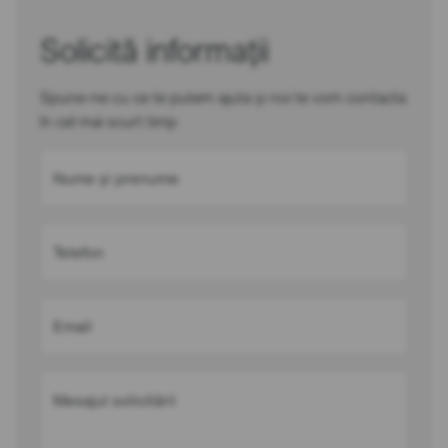
Solicită informații
Spune-ne cu ce te putem ajuta și noi te vom contacta
în cel mai scurt timp
Nume și prenume
Telefon
Email
Mesajul solicitării