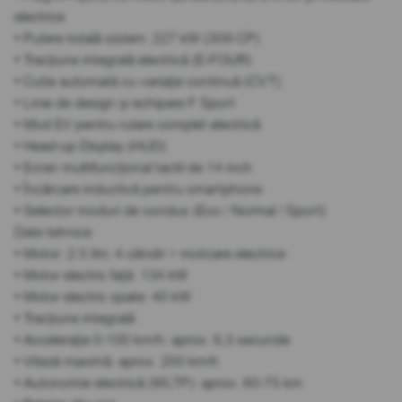
electrice
• Putere totală sistem: 227 kW (309 CP)
• Tracțiune integrală electrică (E-FOUR)
• Cutie automată cu variație continuă (CVT)
• Linie de design și echipare F Sport
• Mod EV pentru rulare complet electrică
• Head-up Display (HUD)
• Ecran multifuncțional tactil de 14 inch
• Încărcare inductivă pentru smartphone
• Selector moduri de condus (Eco / Normal / Sport)
Date tehnice
• Motor: 2.5 litri, 4 cilindri + motoare electrice
• Motor electric față: 134 kW
• Motor electric spate: 40 kW
• Tracțiune integrală
• Accelerație 0-100 km/h: aprox. 6,3 secunde
• Viteză maximă: aprox. 200 km/h
• Autonomie electrică (WLTP): aprox. 60-75 km