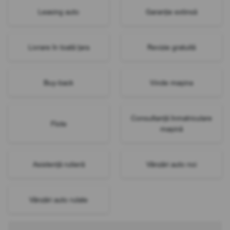
Leasing auto
Garanție extinsă
Livrare în toată țara
Revizie gratuită
Buy-back
Vinde mașina
Consultanță înmatriculare
Flote
mașină
Asistență rutieră
Vânzări auto noi
Vânzări auto rulate