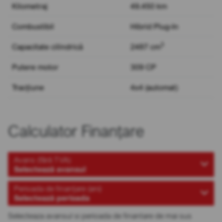
Kilometraj
49.450 km
Combustibil
Hibrid Plug-In
3
Capacitate cilindrică
2487 cm
Putere motor
309 CP
Tracțiune
4x4 (automat)
Calculator Finanțare
Avans (fără TVA)
Selectează avansul
Perioada de finanțare (ani)
Selectează perioada
Selecteaza avansul si perioada de finantare de mai sus