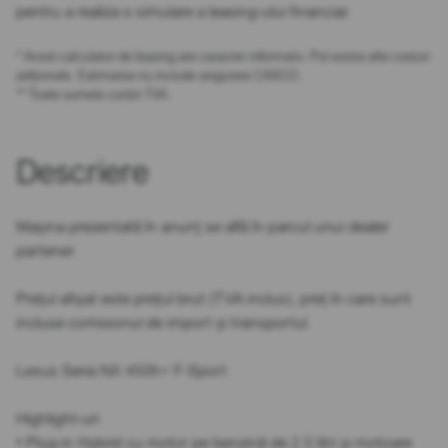
pentru a realiza o simulare a leasing-ului financiar.
* Acest calculator de leasing are caracter informativ. Pot exista alte costuri
adiționale. Estimarea nu include asigurare CASCO.
** Toate sumele conțin TVA.
Descriere
Mașina prezentată în anunț se află în parcul unui dealer
partener.
Prețul afișat este prețul brut (TVA inclus), preț în care sunt
incluse comisionul de import și transportul.
Lexus Seria NX 450h+ F-Sport
Highlight-uri
• Plug-in Hybrid cu motor pe benzină de 2.5 litri și motoare