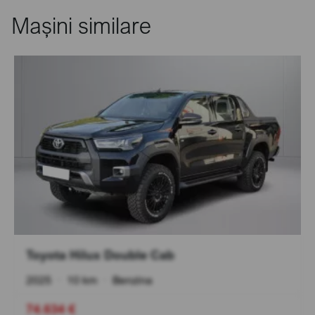
Mașini similare
Toyota Hilux Double Cab
2025
•
10 km
•
Benzina
74.634 €