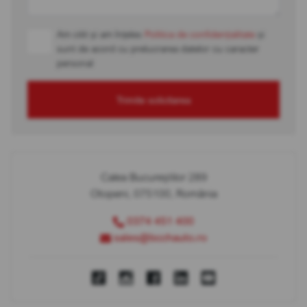
Am citit și am înțeles
Politica de confidențialitate
și
sunt de acord cu prelucrarea datelor cu caracter
personal
Trimite solicitarea
Calea Bucureștilor 289
Otopeni, 075100, România
0374 451 400
sales@bcchauto.ro