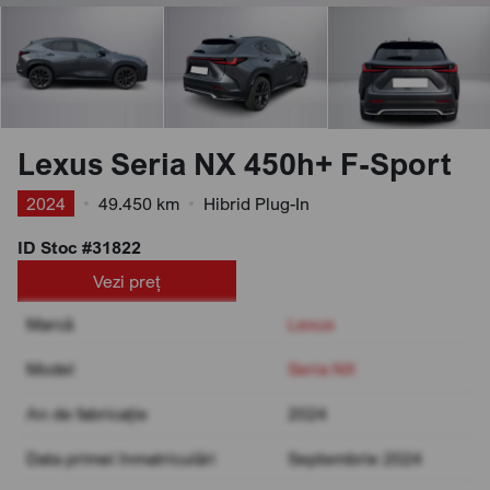
Lexus Seria NX 450h+ F-Sport
2024
•
49.450 km
•
Hibrid Plug-In
ID Stoc #31822
Vezi preț
Marcă
Lexus
Model
Seria NX
An de fabricație
2024
Data primei înmatriculări
Septembrie 2024