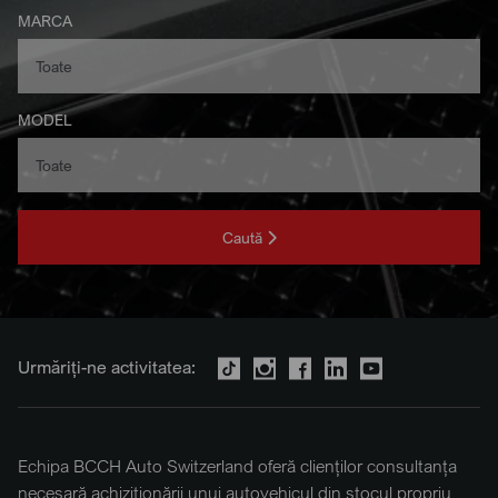
MARCA
MODEL
Caută
Urmăriți-ne activitatea:
Echipa BCCH Auto Switzerland oferă clienților consultanța
necesară achiziționării unui autovehicul din stocul propriu