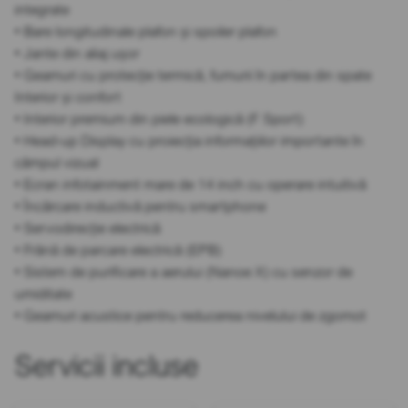
integrate
• Bare longitudinale plafon și spoiler plafon
• Jante din aliaj ușor
• Geamuri cu protecție termică, fumurii în partea din spate
Interior și confort
• Interior premium din piele ecologică (F Sport)
• Head-up Display cu proiecția informațiilor importante în
câmpul vizual
• Ecran infotainment mare de 14 inch cu operare intuitivă
• Încărcare inductivă pentru smartphone
• Servodirecție electrică
• Frână de parcare electrică (EPB)
• Sistem de purificare a aerului (Nanoe X) cu senzor de
umiditate
• Geamuri acustice pentru reducerea nivelului de zgomot
Servicii incluse