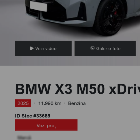
Vezi video
Galerie foto
BMW X3 M50 xDri
2025
•
11.990 km
•
Benzina
ID Stoc #33685
Vezi preț
Marcă