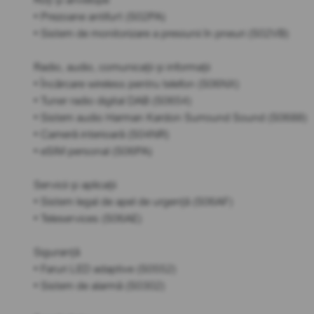
• Prezoane antifurt (S02PA)
• Sistem de monitorizare a presiunii în pneuri (S02VB)
Radio, audio, comunicații și informații
• Încărcare wireless pentru telefon (S06NX)
• Tuner radio digital DAB (S0654)
• Sistem audio Harman Kardon Surround Sound (S0688)
• Cameră interioară (S04NR)
• eSIM personal (S06PA)
Servicii și aplicații
• Sistem legal de apel de urgență (S06AF)
• Teleservices (S06AE)
Siguranță
• Faruri LED adaptive (S0552)
• Sistem de alarmă (S0302)