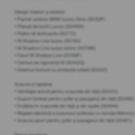
Design interior și exterior
• Pachet exterior BMW Iconic Glow (S03DP)
• Planșă de bord Luxury (S04NW)
• Plafon M Anthracite (S0775)
• M Shadow Line lucios (S0760)
• M Shadow Line lucios extins (S07M9)
• Faruri M Shadow Line (S03MF)
• Centuri de siguranță M (S04GQ)
• Geamuri fumurii cu protecție solară (S0420)
Scaune și tapițerie
• Ventilație activă pentru scaunele din față (S0453)
• Suport lombar pentru șofer și pasagerul din față (S0488)
• Încălzire în scaunele din față și din spate (S04HA)
• Reglare electrică a scaunului șoferului cu funcție Memor
• Scaune sport pentru șofer și pasagerul din față (S0481)
Roți și anvelope