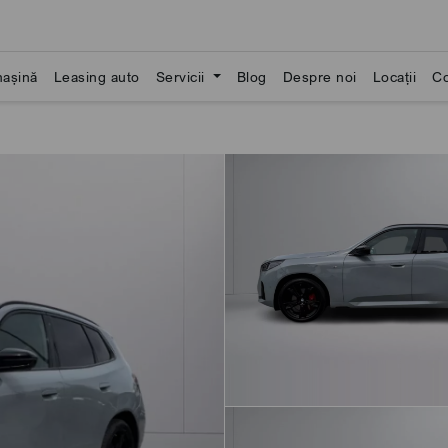
așină
Leasing auto
Servicii
Blog
Despre noi
Locații
Co