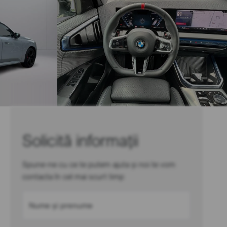
Solicită informații
Spune-ne cu ce te putem ajuta și noi te vom
contacta în cel mai scurt timp
Nume și prenume