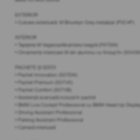
EXTERIOR
• Culoare exterioară: M Brooklyn Grey metalizat (P0C4P)
INTERIOR
• Tapițerie M Veganza/Alcantara neagră (FKTSW)
• Ornamente interioare M din aluminiu cu finisaj fin (S043
PACHETE ȘI EDIȚII
• Pachet Innovation (S07EW)
• Pachet Premium (S07VK)
• Pachet Comfort (S07VB)
• Asistență avansată inclusă în pachet
• BMW Live Cockpit Professional cu BMW Head-Up Displa
• Driving Assistant Professional
• Parking Assistant Professional
• Cameră interioară