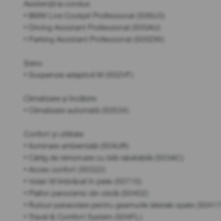
Asistență la condus
• BMW Live Cockpit Professional (S06U3)
• Driving Assistant Professional (S05AU)
• Parking Assistant Professional (S05DW)
Șasiu
• Suspensie adaptivă M (S02VF)
Climatizare și încălzire
• Climatizare automată (S0534)
Confort și utilitate
• Iluminare ambientală (S04UR)
• Cârlig de remorcare cu bilă rabatabilă (S03AC)
• Acces confort (S0322)
• Volan M îmbrăcat în piele (S0710)
• Plafon panoramic din sticlă (S0402)
• Rulouri parasolare pentru geamurile laterale spate (S0417
• Travel & Comfort System (S04FL)