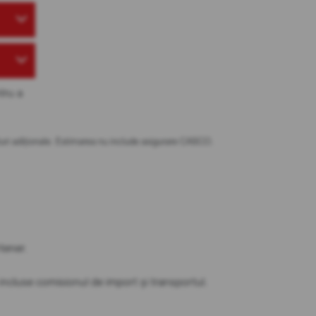
tru a
osturi adiționale. Estimarea nu include asigurare CASCO.
partener.
t incluse comisionul de import și transportul.