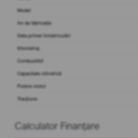
Model
An de fabricație
Data primei înmatriculări
Kilometraj
Combustibil
Capacitate cilindrică
Putere motor
Tracțiune
Calculator Finanțare