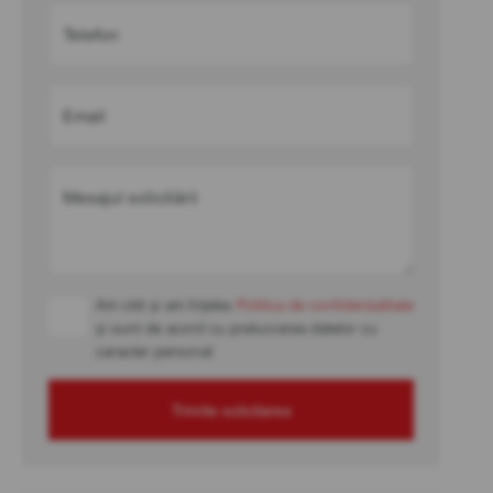
Telefon
Email
Mesajul solicitării
Am citit și am înțeles
Politica de confidențialitate
și sunt de acord cu prelucrarea datelor cu
caracter personal
Trimite solicitarea