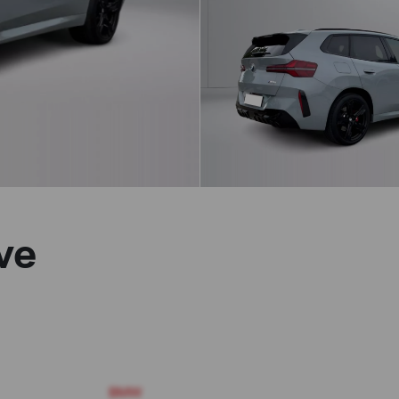
ve
BMW