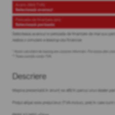
Avans (fără TVA)
Selectează avansul
Perioada de finanțare (ani)
Selectează perioada
Selecteaza avansul si perioada de finantare de mai sus pen
realiza o simulare a leasing-ului financiar.
* Acest calculator de leasing are caracter informativ. Pot exista alte c
** Toate sumele conțin TVA.
Descriere
Mașina prezentată în anunț se află în parcul unui dealer 
Prețul afișat este prețul brut (TVA inclus), preț în care sun
BMW X3 M50 xDrive