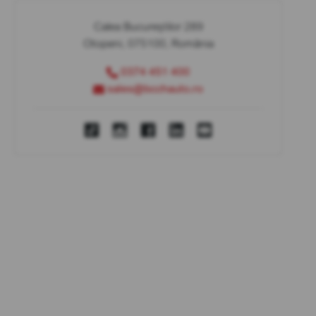
Calea Bucureștilor 289
Otopeni, 075100, România
0374 451 400
sales@bcchauto.ro