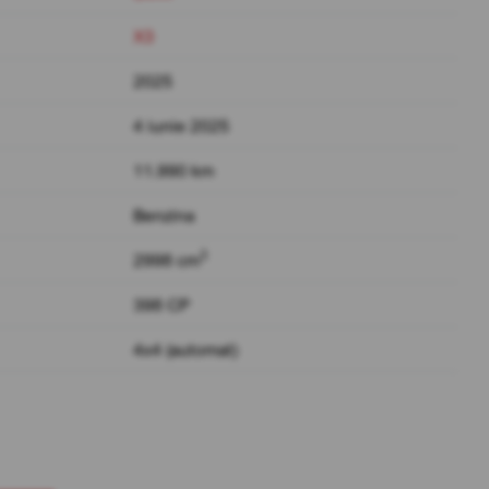
X3
2025
4 iunie 2025
11.990 km
Benzina
3
2998 cm
398 CP
4x4 (automat)