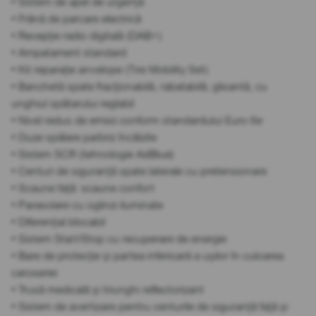
• Sistem de apel de urgență
• Frână de parcare electrică
• Recepție radio digitală (DAB+)
• Ampatament standard
• Kit reparație anvelope (Tire Mobility Set)
• Banchetă spate fracționabilă, rabatabilă, glisantă, cu
unghiul spătarului reglabil
• Nivel redus de emisii conform standardului Euro 6e
• Duze spălare parbriz încălzite
• Sistem SCR (tehnologie AdBlue)
• Centuri de siguranță spate laterale cu pretensionare
• Scaune față: scaune confort
• Parasolare cu oglinzi iluminate
• Diferențial blocabil
• Sistem Start/Stop cu recuperare de energie
• Bare de protecție și partea inferioară a ușilor în culoarea
caroseriei
• Trusă medicală și triunghi reflectorizant
• Sistem de avertizare pentru centurile de siguranță față și