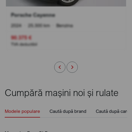
Porsche Cayenne
2024
•
25.300 km
•
Benzina
90.375 €
TVA deductibil
Cumpără mașini noi și rulate
Modele populare
Caută după brand
Caută după caros