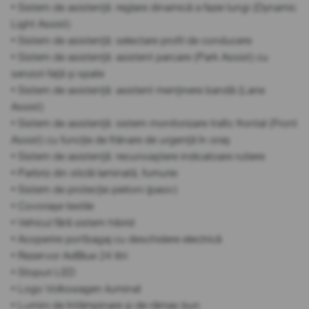
• Sistem de asistență: reglare dinamică a fazei lungi (Dynamic
Light Assist)
• Sistem de asistență: selectare profil de conducere
• Sistem de asistență: asistent parcare (Park Assist) cu
senzori față și spate
• Sistem de asistență: asistent menținere bandă (Lane
Assist)
• Sistem de asistență: sistem monitorizare trafic frontal (Front
Assist) cu funcție de frânare de urgență în oraș
• Sistem de asistență: recunoaștere indicatoare rutiere
• Parbriz din sticlă laminată, fumurie
• Sistem de protecție pietoni (pasiv)
• Covorașe textile
• Vehicul fără sistem hibrid
• Acoperire portbagaj cu deschidere electrică
• Rezervor AdBlue 24 litri
• Stopuri LED
• Logo Volkswagen iluminat
• Lumini de întâmpinare și de rămas bun