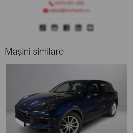
0374 451 400
sales@bcchauto.ro
Mașini similare