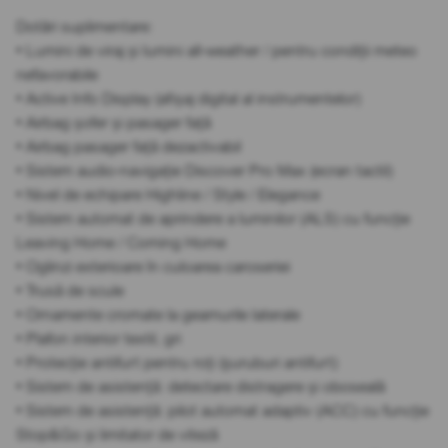
Dotări suplimentare:
• Lumini de viraj și lumini all-weather / pentru condiții meteo
nefavorabile
• Active Info Display (afișaj digital al instrumentelor)
• Airbag șofer și pasager față
• Airbag pasager față dezactivabil
• Sistem audio-navigație Discover Pro Max (ecran tactil)
• Nivel de echipare Highline / Style / Elegance
• Sistem automat de aprindere a luminilor (ALS) cu funcție
Leaving Home / Coming Home
• Oglinzi exterioare în culoarea caroseriei
• Trusă de scule
• Ornamente cromate la geamurile laterale
• Plafon interior textil, gri
• Protecție antifurt pentru roți (șuruburi antifurt)
• Sistem de asistență: detectare distragere și oboseală
• Sistem de asistență: pilot automat adaptiv (ACC) cu funcție
Stop&Go și limitator de viteză