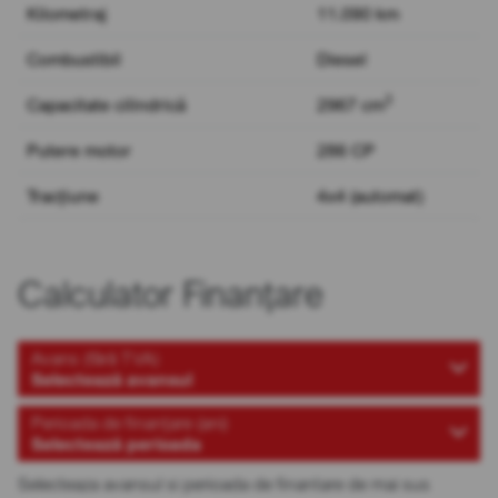
Kilometraj
11.090 km
Combustibil
Diesel
3
Capacitate cilindrică
2967 cm
Putere motor
286 CP
Tracțiune
4x4 (automat)
Calculator Finanțare
Avans (fără TVA)
Selectează avansul
Perioada de finanțare (ani)
Selectează perioada
Selecteaza avansul si perioada de finantare de mai sus