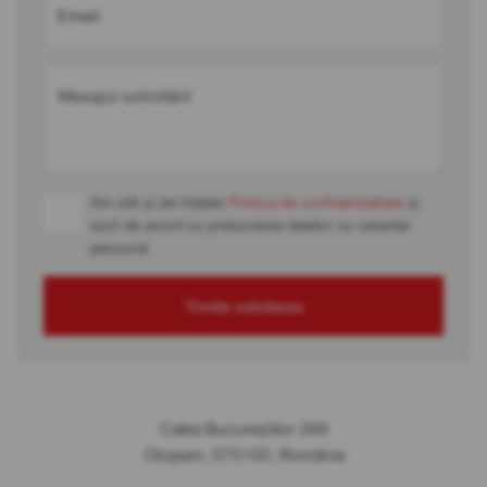
Email
Mesajul solicitării
Am citit și am înțeles
Politica de confidențialitate
și
sunt de acord cu prelucrarea datelor cu caracter
personal
Trimite solicitarea
Calea Bucureștilor 289
Otopeni, 075100, România