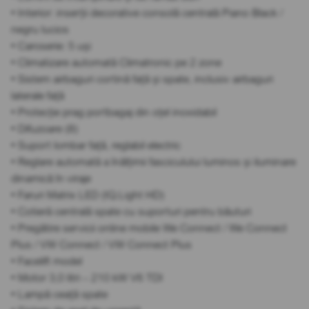
• Interior: inserții decorative consolă centrală Piano Black /
negru lucios
• Caroserie: 5 uși
• Climatizare automată Climatronic pe 2 zone
• Sistem airbaguri cortină față și spate, inclusiv airbaguri
laterale față
• Protecție prag portbagaj din oțel inoxidabil
• Difuzoare (8)
• Suport lombar față, reglabil electric
• Reglare automată a înălțimii fasciculului luminos și iluminare
dinamică în viraje
• Faruri Matrix LED (IQ.Light HD)
• Cotieră centrală spate cu suporturi pentru băuturi
• Pregătire servicii online mobile We Connect / We Connect
Plus / VW Connect / VW Connect Plus
• Facelift model
• Motor 3,0 litri – 210 kW V6 TDI
• Lampă ceață spate