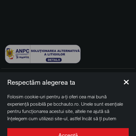
© 2026 BCCH Group Switzerland AG. Toate drepturile
Respectăm alegerea ta
rezervate.
Platfomă dezvoltată de Workleto.
Folosim cookie-uri pentru a-ți oferi cea mai bună
BCCH Auto Switzerland este o marcă a societății
BCCH
experiență posibilă pe bcchauto.ro. Unele sunt esențiale
Group Switzerland AG
pentru funcționarea acestui site, altele ne ajută să
Sediu social: David Business Center, Str. Erou Iancu Nicolae
înțelegem cum utilizezi site-ul, astfel încât să țl putem
nr. 29, Voluntari, Ilfov
îmbunătăți. De asemenea, este posibil să folosim cookie-
Nr. de înregistrare la Registrul Comerțului J2022004957230,
uri în scopuri de targetare. Apasă pe „Acceptă toate”
Acceptă