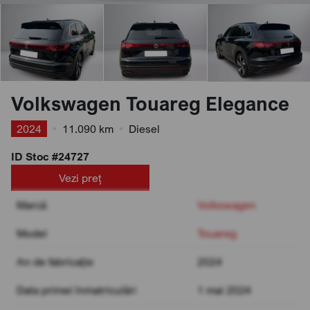
Volkswagen Touareg Elegance
2024
•
11.090 km
•
Diesel
ID Stoc #24727
Vezi preț
Marcă
Volkswagen
Model
Touareg
An de fabricație
2024
Data primei înmatriculări
1 mai 2024