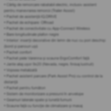
• Cârlig de remorcare rabatabil electric, inclusiv asistent
pentru manevrarea remorcii (Trailer Assist)
• Pachet de asistență IQ.DRIVE
• Pachet de echipare: Offroad
• Pachet de conectivitate cu App-Connect Wireless
• Bare longitudinale plafon negre
• Interior: inserții decorative din lemn de nuc cu pori deschiși
(bord și panouri uși)
• Pachet confort
• Pachet piele Varenna și scaune ErgoComfort față
• Jante aliaj ușor 9x20 (Nevada, negre, finisaj lustruit)
• Vopsea metalizată
• Pachet asistent parcare (Park Assist Pro) cu control de la
distanță
• Pachet pentru fumători
• Sistem de monitorizare a presiunii în anvelope
• Geamuri laterale spate și lunetă fumurii
• Scaune față cu funcție de climatizare și masaj