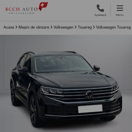
Apelează
Meniu
Acasa
Mașini de vânzare
Volkswagen
Touareg
Volkswagen Touareg 