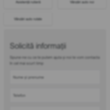
Asistență rutieră
Vânzări auto noi
Vânzări auto rulate
Solicită informații
Spune-ne cu ce te putem ajuta și noi te vom contacta
în cel mai scurt timp
Nume și prenume
Telefon