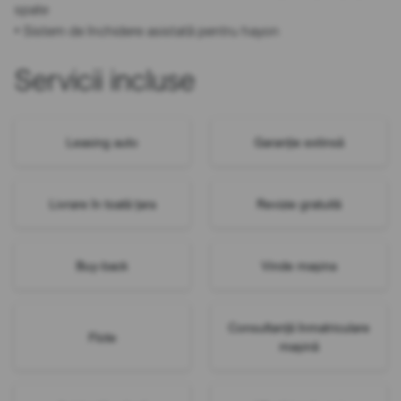
spate
• Sistem de închidere asistată pentru hayon
Servicii incluse
Leasing auto
Garanție extinsă
Livrare în toată țara
Revizie gratuită
Buy-back
Vinde mașina
Consultanță înmatriculare
Flote
mașină