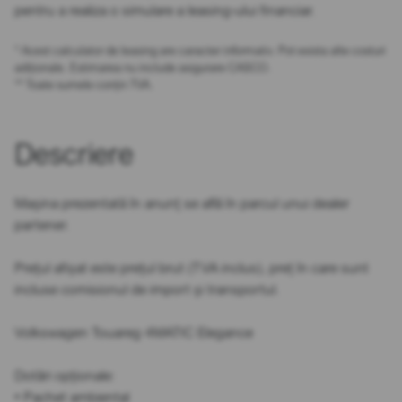
pentru a realiza o simulare a leasing-ului financiar.
* Acest calculator de leasing are caracter informativ. Pot exista alte costuri
adiționale. Estimarea nu include asigurare CASCO.
** Toate sumele conțin TVA.
Descriere
Mașina prezentată în anunț se află în parcul unui dealer
partener.
Prețul afișat este prețul brut (TVA inclus), preț în care sunt
incluse comisionul de import și transportul.
Volkswagen Touareg 4MATIC Elegance
Dotări opționale:
• Pachet ambiental